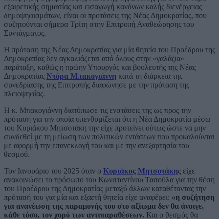
εξαιρετικής σημασίας και εισαγωγή κανόνων καλής διενέργειας
δημοψηφισμάτων, είναι οι προτάσεις της Νέας Δημοκρατίας, που
συζητούνται σήμερα Τρίτη στην Επιτροπή Αναθεώρησης του
Συντάγματος.
Η πρόταση της Νέας Δημοκρατίας για μία θητεία του Προέδρου της
Δημοκρατίας δεν αγκαλιάζεται από όλους στην «γαλάζια»
παράταξη, καθώς η πρώην Υπουργός και βουλευτής της Νέας
Δημοκρατίας
Ντόρα Μπακογιάννη
κατά τη διάρκεια της
συνεδρίασης της Επιτροπής διαφώνησε με την πρόταση της
πλειοψηφίας.
Η κ. Μπακογιάννη διατύπωσε τις ενστάσεις της ως προς την
πρόταση για την οποία υπενθυμίζεται ότι η Νέα Δημοκρατία μέσω
του Κυριάκου Μητσοτάκη την είχε προτείνει ούτως ώστε να μην
συνδεθεί με τη μείωση των πολιτικών εντάσεων που προκαλούνται
με αφορμή την επανεκλογή του και με την ανεξαρτησία του
θεσμού.
Τον Ιανουάριο του 2025 όταν ο
Κυριάκος Μητσοτάκη
ς είχε
ανακοινώσει το πρόσωπο του Κωνσταντίνου Τασούλα για την θέση
του Προέδρου της Δημοκρατίας μεταξύ άλλων καταθέτοντας την
πρότασή του για μία και εξαετή θητεία είχε αναφέρει:
«η συζήτηση
για ανανέωση της παραμονής του στο αξίωμα δεν θα άνοιγε,
κάθε τόσο, τον χορό των αντιπαραθέσεων.
Και ο θεσμός θα