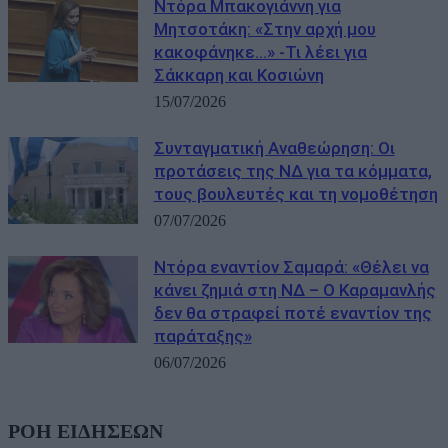
Ντόρα Μπακογιάννη για
Μητσοτάκη: «Στην αρχή μου
κακοφάνηκε…» -Τι λέει για
Σάκκαρη και Κοσιώνη
15/07/2026
Συνταγματική Αναθεώρηση: Οι
προτάσεις της ΝΔ για τα κόμματα,
τους βουλευτές και τη νομοθέτηση
07/07/2026
Ντόρα εναντίον Σαμαρά: «Θέλει να
κάνει ζημιά στη ΝΔ – Ο Καραμανλής
δεν θα στραφεί ποτέ εναντίον της
παράταξης»
06/07/2026
ΡΟΗ ΕΙΔΗΣΕΩΝ