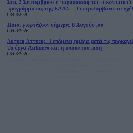
Στις 2 Σεπτεμβρίου η παρουσίαση του οικονομικού
προγράμματος της ΕΛΑΣ – Τι περιλαμβάνει το σχέ
08/08/2026
Ποιοι γιορτάζουν σήμερα, 8 Αυγούστου
08/08/2026
Δυτική Αττική: Η επόμενη ημέρα μετά τις πυρκαγιέ
Τα έργα Antinero και η αποκατάσταση
08/08/2026
Μία ομάδα έμπειρων δημοσιογράφων δημιούργησαν πριν μερικά χρόνια το
dailypost.gr, με στόχο την αντικειμενική ενημέρωση και την ανάλυση πίσω από
τους τίτλους των ειδήσεων. Μαζί με μια μαχητική δημοσιογραφική ομάδα,
αποκαλύπτουν πολιτικά και παραπολιτικά θέματα, γράφουν επωνύμως την
άποψη τους, με γνώμονα τον ενημερωμένο αναγνώστη.
DAILYPOST.GR – ΤΑΥΤΌΤΗΤΑ