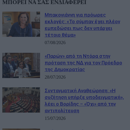
ΜΠΟΡΕΙ ΝΑ ΣΑΣ ΕΝΔΙΑΦΕΡΕΙ
Μπακογιάννη για πρόωρες
εκλογές: «Το σύμπαν έχει πλέον
εμπεδώσει πως δεν υπάρχει
τέτοιο θέμα»
07/08/2026
«Παρών» από τη Ντόρα στην
πρόταση της ΝΔ για τον Πρόεδρο
της Δημοκρατίας
28/07/2026
Συνταγματική Αναθεώρηση: «Η
συζήτηση υπήρξε υποδειγματική»,
λέει ο Βορίδης – «Όχι» από την
αντιπολίτευση
15/07/2026