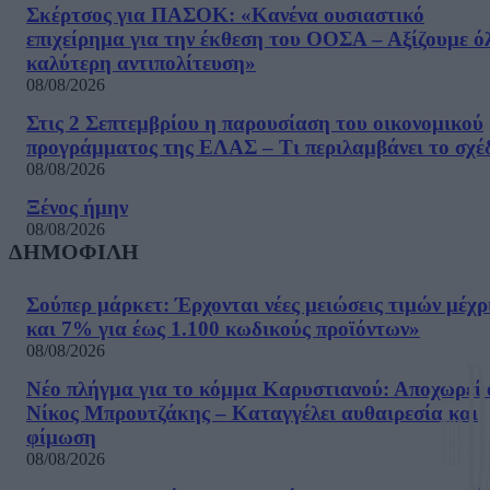
Σκέρτσος για ΠΑΣΟΚ: «Κανένα ουσιαστικό
επιχείρημα για την έκθεση του ΟΟΣΑ – Αξίζουμε ό
καλύτερη αντιπολίτευση»
08/08/2026
Στις 2 Σεπτεμβρίου η παρουσίαση του οικονομικού
προγράμματος της ΕΛΑΣ – Τι περιλαμβάνει το σχέ
08/08/2026
Ξένος ήμην
08/08/2026
ΔΗΜΟΦΙΛΗ
Σούπερ μάρκετ: Έρχονται νέες μειώσεις τιμών μέχρ
και 7% για έως 1.100 κωδικούς προϊόντων»
08/08/2026
Νέο πλήγμα για το κόμμα Καρυστιανού: Αποχωρεί 
Νίκος Μπρουτζάκης – Καταγγέλει αυθαιρεσία και
φίμωση
08/08/2026