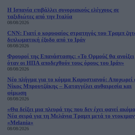
Η Ισπανία επιβάλλει συνοριακούς ελέγχους σε
ταξιδιώτες από την Ιταλία
08/08/2026
CNN: Γιατί ο κορυφαίος στρατηγός του Τραμπ ζητ
διπλωματική έξοδο από το Ιράν
08/08/2026
Φρουροί της Επανάστασης: «Το Ορμούζ θα ανοίξει
όταν οι ΗΠΑ αποδεχθούν τους όρους του Ιράν»
08/08/2026
Νέο πλήγμα για το κόμμα Καρυστιανού: Αποχωρεί 
Νίκος Μπρουτζάκης – Καταγγέλει αυθαιρεσία και
φίμωση
08/08/2026
«Θα δείξει μια πλευρά της που δεν έχει φανεί ακόμ
Νέα σειρά για τη Μελάνια Τραμπ μετά το ντοκιμαν
«Melania»
08/08/2026