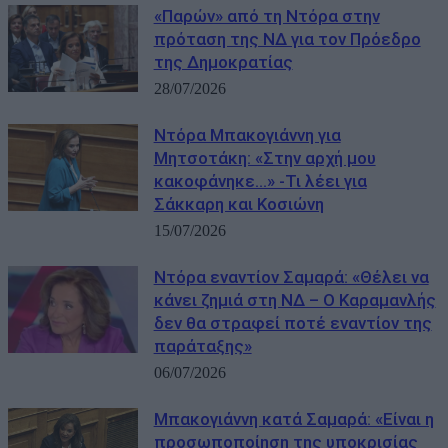
«Παρών» από τη Ντόρα στην
πρόταση της ΝΔ για τον Πρόεδρο
της Δημοκρατίας
28/07/2026
Ντόρα Μπακογιάννη για
Μητσοτάκη: «Στην αρχή μου
κακοφάνηκε…» -Τι λέει για
Σάκκαρη και Κοσιώνη
15/07/2026
Ντόρα εναντίον Σαμαρά: «Θέλει να
κάνει ζημιά στη ΝΔ – Ο Καραμανλής
δεν θα στραφεί ποτέ εναντίον της
παράταξης»
06/07/2026
Μπακογιάννη κατά Σαμαρά: «Είναι η
προσωποποίηση της υποκρισίας