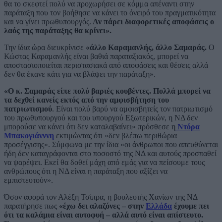
θα το σκεφτεί πολύ να προχωρήσει σε κόμμα απέναντι στην
παράταξη που τον βοήθησε να κάνει το όνειρό του πραγματικότητα
και να γίνει πρωθυπουργός.
Αν πάρει διαφορετικές αποφάσεις ο
λαός της παράταξης θα κρίνει».
Την ίδια ώρα διευκρίνισε
«άλλο Καραμανλής, άλλο Σαμαράς.
Ο
Κώστας Καραμανλής είναι βαθιά παραταξιακός, μπορεί να
αποστασιοποιείται περιστασιακά από αποφάσεις και θέσεις αλλά
δεν θα έκανε κάτι για να βλάψει την παράταξη».
«Ο κ. Σαμαράς είπε πολύ βαριές κουβέντες. Πολλά μπορεί να
τα δεχθεί κανείς εκτός από την αμφισβήτηση του
πατριωτισμού
. Είναι πολύ βαρύ να αμφισβητείς τον πατριωτισμό
του πρωθυπουργού και του υπουργού Εξωτερικών, η ΝΔ δεν
μπορούσε να κάνει ότι δεν καταλαβαίνει» πρόσθεσε η
Ντόρα
Μπακογιάνννη
εκτιμώντας ότι «δεν βλέπω περιθώρια
προσέγγισης». Σύμφωνα με την ίδια «οι άνθρωποι που απευθύνεται
ήδη δεν καταγράφονται στο ποσοστό της ΝΔ και αυτούς προσπαθεί
να ψαρέψει. Εκεί θα δοθεί μάχη από εμάς για να πείσουμε τους
ανθρώπους ότι η ΝΔ είναι η παράταξη που αξίζει να
εμπιστευτούν».
Όσον αφορά τον Αλέξη Τσίπρα, η βουλευτής Χανίων της ΝΔ
παρατήρησε πως
«έχω δει αλαζόνες – στην
Ελλάδα
έχουμε πει
ότι τα καλάμια είναι αυτοφυή – αλλά αυτό είναι απίστευτο.