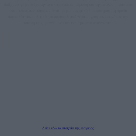
dailypost.gr, με στόχο την αντικειμενική ενημέρωση και την ανάλυση πίσω από
τους τίτλους των ειδήσεων. Μαζί με μια μαχητική δημοσιογραφική ομάδα,
αποκαλύπτουν πολιτικά και παραπολιτικά θέματα, γράφουν επωνύμως την
άποψη τους, με γνώμονα τον ενημερωμένο αναγνώστη.
DAILYPOST.GR – ΤΑΥΤΌΤΗΤΑ
Ιδιοκτήτρια εταιρεία: «ΝΟΗΣΙΣ ΙΚΕ»
Έδρα: Δήμος Αμαρουσίου Αττικής, Αγ. Αθανασίου αρ. 21, Τ.Κ. 15125
ΑΦΜ: 801093076, Δ.Ο.Υ.: ΚΕΦΟΔΕ ΑΤΤΙΚΗΣ, E-mail: press@dailypost.gr, Τηλ.
επικοινωνίας: 2108066997
Νόμιμος Εκπρόσωπος: Ζαχαρός Σταμάτης
Μέτοχοι: Ζαχαρός Σταμάτης, Κουβαράς Γεώργιος, ΥΠΗΡΕΣΙΕΣ ΠΡΟΗΓΜΕΝΗΣ
ΤΕΧΝΟΛΟΓΙΑΣ ΠΑΡΑΓΩΓΗΣ ΟΠΤΙΚΟΑΚΟΥΣΤΙΚΩΝ ΜΕΣΩΝ ΜΕΛΕΤΩΝ ΚΑΙ
ΠΑΡΟΧΗΣ ΥΠΗΡΕΣΙΩΝ PLD PLUS ΑΝΩΝ ΕΤΑΙΡΙΑ
Δικαιούχος του ονόματος τομέα (dailypost.gr): ΝΟΗΣΙΣ ΙΚΕ
Διευθυντής/Διαχειριστής: Ζαχαρός Σταμάτης
Διευθυντής Σύνταξης: Ρενάτο Λέκκα
Δείτε εδώ τα στοιχεία της εταιρείας