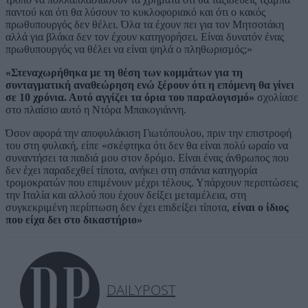
παντού και ότι θα λύσουν το κυκλοφοριακό και ότι ο κακός
πρωθυπουργός δεν θέλει. Όλα τα έχουν πει για τον Μητσοτάκη
αλλά για βλάκα δεν τον έχουν κατηγορήσει. Είναι δυνατόν ένας
πρωθυπουργός να θέλει να είναι ψηλά ο πληθωρισμός;»
«Στεναχωρήθηκα με τη θέση των κομμάτων για τη
συνταγματική αναθεώρηση ενώ ξέρουν ότι η επόμενη θα γίνει
σε 10 χρόνια. Αυτό αγγίζει τα όρια του παραλογισμό»
σχολίασε
στο πλαίσιο αυτό η Ντόρα Μπακογιάννη.
Όσον αφορά την αποφυλάκιση Γιωτόπουλου, πριν την επιστροφή
του στη φυλακή, είπε «σκέφτηκα ότι δεν θα είναι πολύ ωραίο να
συναντήσει τα παιδιά μου στον δρόμο. Είναι ένας άνθρωπος που
δεν έχει παραδεχθεί τίποτα, ανήκει στη σπάνια κατηγορία
τρομοκρατών που επιμένουν μέχρι τέλους. Υπάρχουν περιπτώσεις
την Ιταλία και αλλού που έχουν δείξει μεταμέλεια, στη
συγκεκριμένη περίπτωση δεν έχει επιδείξει τίποτα,
είναι ο ίδιος
που είχα δει στο δικαστήριο»
DAILYPOST