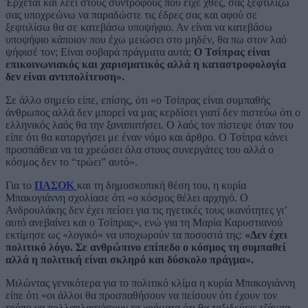
Έρχεται και λέει στους συντρόφους που είχε χθες, σας ξεφτιλίζω
σας υποχρεώνω να παραδώστε τις έδρες σας και αφού σε
ξεφτιλίσω θα σε κατεβάσω υποψήφιο. Αν είναι να κατεβάσω
υποψήφιο κάποιον που έχω μειώσει στο μηδέν, θα πω στον λαό
ψήφισέ τον; Είναι σοβαρά πράγματα αυτά;
Ο Τσίπρας είναι
επικοινωνιακός και χαρισματικός αλλά η καταστροφολογία
δεν είναι αντιπολίτευση».
Σε άλλο σημείο είπε, επίσης, ότι «ο Τσίπρας είναι συμπαθής
άνθρωπος αλλά δεν μπορεί να μας κερδίσει γιατί δεν πιστεύω ότι ο
ελληνικός λαός θα την ξαναπατήσει. Ο λαός τον πίστεψε όταν του
είπε ότι θα καταργήσει με έναν νόμο και άρθρο. Ο Τσίπρα κάνει
προσπάθεια να τα χρεώσει όλα στους συνεργάτες του αλλά ο
κόσμος δεν το “τρώει” αυτό».
Για το
ΠΑΣΟΚ
και τη δημοσκοπική θέση του, η κυρία
Μπακογιάννη σχολίασε ότι «ο κόσμος θέλει αρχηγό. Ο
Ανδρουλάκης δεν έχει πείσει για τις ηγετικές τους ικανότητες γι’
αυτό ανεβαίνει και ο Τσίπρας», ενώ για τη Μαρία Καρυστιανού
εκτίμησε ως «λογικό» να υποχωρούν τα ποσοστά της:
«Δεν έχει
πολιτικό λόγο. Σε ανθρώπινο επίπεδο ο κόσμος τη συμπαθεί
αλλά η πολιτική είναι σκληρό και δύσκολο πράγμα».
Μιλώντας γενικότερα για το πολιτικό κλίμα η κυρία Μπακογιάννη
είπε ότι «οι άλλοι θα προσπαθήσουν να πείσουν ότι έχουν τον
τρόπο να πολλαπλασιάσουν τα χρήματα ότι θα ταξιδεύεις τζάμπα