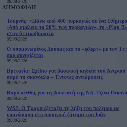
09/08/2026
ΔΗΜΟΦΙΛΗ
Τουρνάς: «Πάνω από 400 πυρκαγιές σε ένα 10ήμερ
-Από αμέλεια το 90% των πυρκαγιών», το «Plan B
στην Αττικοβοιωτία
09/08/2026
Ο απομονωμένος Δούκας και το «φλερτ» με τον Τσ
που συνεχίζεται
09/08/2026
Βρετανία: Σχέδιο για βασιλική κηδεία του Άντριου
παρά το σκάνδαλο – Έντονες αντιδράσεις
09/08/2026
Βαρύ πένθος για τη βουλευτή της ΝΔ, Τζίνα Οικον
09/08/2026
WSJ: Ο Τραμπ εξετάζει τη λήξη του πολέμου με
υποχώρηση στο πυρηνικό ζήτημα του Ιράν
09/08/2026
Μία ομάδα έμπειρων δημοσιογράφων δημιούργησαν πριν μερικά χρόνια το