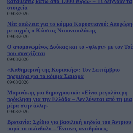
καταθέσεις κάτω από 1.000 ευρώ» – Τι δείχνουν τα
στοιχεία
09/08/2026
Νέα απώλεια για το κόμμα Καρυστιανού: Αποχώρη
με αιχμές ο Κώστας Ντουντουλάκης
09/08/2026
Ο απομονωμένος Δούκας και το «φλερτ» με τον Τσ
που συνεχίζεται
09/08/2026
«Καθημερινή της Κυριακής»: Τον Σεπτέμβριο
πρεμιέρα για το κόμμα Σαμαρά
09/08/2026
Μαρινάκης για δημογραφικό: «Είναι μεγαλύτερη
πρόκληση για την Ελλάδα – Δεν λύνεται από τη μια
μέρα στην άλλη»
09/08/2026
Βρετανία: Σχέδιο για βασιλική κηδεία του Άντριου
παρά το σκάνδαλο – Έντονες αντιδράσεις