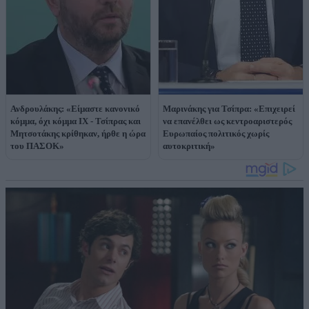
Ανδρουλάκης: «Είμαστε κανονικό
Μαρινάκης για Τσίπρα: «Επιχειρεί
κόμμα, όχι κόμμα ΙΧ - Τσίπρας και
να επανέλθει ως κεντροαριστερός
Μητσοτάκης κρίθηκαν, ήρθε η ώρα
Ευρωπαίος πολιτικός χωρίς
του ΠΑΣΟΚ»
αυτοκριτική»