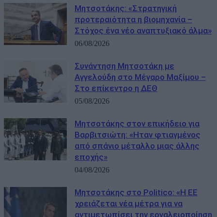
Μητσοτάκης: «Στρατηγική
προτεραιότητα η βιομηχανία –
Στόχος ένα νέο αναπτυξιακό άλμα»
06/08/2026
Συνάντηση Μητσοτάκη με
Αγγελούδη στο Μέγαρο Μαξίμου –
Στο επίκεντρο η ΔΕΘ
05/08/2026
Μητσοτάκης στον επικήδειο για
Βαρβιτσιώτη: «Ηταν φτιαγμένος
από σπάνιο μέταλλο μιας άλλης
εποχής»
04/08/2026
Μητσοτάκης στο Politico: «Η ΕΕ
χρειάζεται νέα μέτρα για να
αντιμετωπίσει την εργαλειοποίηση