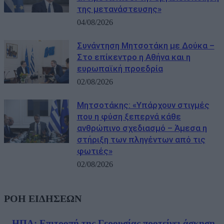
της μετανάστευσης»
04/08/2026
Συνάντηση Μητσοτάκη με Δούκα –
Στο επίκεντρο η Αθήνα και η
ευρωπαϊκή προεδρία
02/08/2026
Μητσοτάκης: «Υπάρχουν στιγμές
που η φύση ξεπερνά κάθε
ανθρώπινο σχεδιασμό – Άμεσα η
στήριξη των πληγέντων από τις
φωτιές»
02/08/2026
ΡΟΗ ΕΙΔΗΣΕΩΝ
ΗΠΑ: Επιτροπή της Γερουσίας προτείνει άσκηση