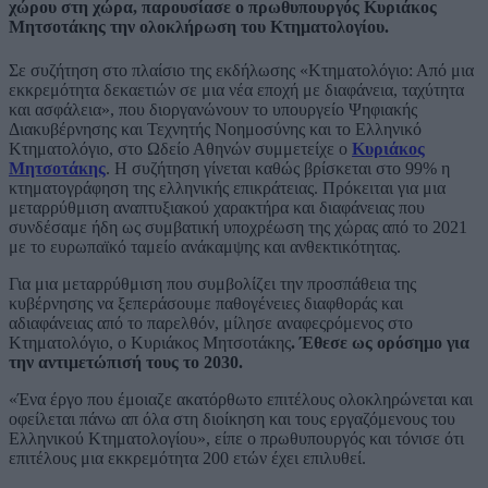
χώρου στη χώρα, παρουσίασε ο πρωθυπουργός Κυριάκος
Μητσοτάκης την ολοκλήρωση του Κτηματολογίου.
Σε συζήτηση στο πλαίσιο της εκδήλωσης «Κτηματολόγιο: Από μια
εκκρεμότητα δεκαετιών σε μια νέα εποχή με διαφάνεια, ταχύτητα
και ασφάλεια», που διοργανώνουν το υπουργείο Ψηφιακής
Διακυβέρνησης και Τεχνητής Νοημοσύνης και το Ελληνικό
Κτηματολόγιο, στο Ωδείο Αθηνών συμμετείχε ο
Κυριάκος
Μητσοτάκης
. Η συζήτηση γίνεται καθώς βρίσκεται στο 99% η
κτηματογράφηση της ελληνικής επικράτειας. Πρόκειται για μια
μεταρρύθμιση αναπτυξιακού χαρακτήρα και διαφάνειας που
συνδέσαμε ήδη ως συμβατική υποχρέωση της χώρας από το 2021
με το ευρωπαϊκό ταμείο ανάκαμψης και ανθεκτικότητας.
Για μια μεταρρύθμιση που συμβολίζει την προσπάθεια της
κυβέρνησης να ξεπεράσουμε παθογένειες διαφθοράς και
αδιαφάνειας από το παρελθόν, μίλησε αναφεςρόμενος στο
Κτηματολόγιο, ο Κυριάκος Μητσοτάκης
. Έθεσε ως ορόσημο για
την αντιμετώπισή τους το 2030.
«Ένα έργο που έμοιαζε ακατόρθωτο επιτέλους ολοκληρώνεται και
οφείλεται πάνω απ όλα στη διοίκηση και τους εργαζόμενους του
Ελληνικού Κτηματολογίου», είπε ο πρωθυπουργός και τόνισε ότι
επιτέλους μια εκκρεμότητα 200 ετών έχει επιλυθεί.