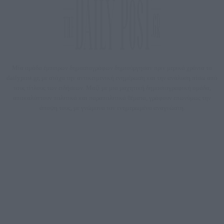
Μία ομάδα έμπειρων δημοσιογράφων δημιούργησαν πριν μερικά χρόνια το
dailypost.gr, με στόχο την αντικειμενική ενημέρωση και την ανάλυση πίσω από
τους τίτλους των ειδήσεων. Μαζί με μια μαχητική δημοσιογραφική ομάδα,
αποκαλύπτουν πολιτικά και παραπολιτικά θέματα, γράφουν επωνύμως την
άποψη τους, με γνώμονα τον ενημερωμένο αναγνώστη.
DAILYPOST.GR – ΤΑΥΤΌΤΗΤΑ
Ιδιοκτήτρια εταιρεία: «ΝΟΗΣΙΣ ΙΚΕ»
Έδρα: Δήμος Αμαρουσίου Αττικής, Αγ. Αθανασίου αρ. 21, Τ.Κ. 15125
ΑΦΜ: 801093076, Δ.Ο.Υ.: ΚΕΦΟΔΕ ΑΤΤΙΚΗΣ, E-mail: press@dailypost.gr, Τηλ.
επικοινωνίας: 2108066997