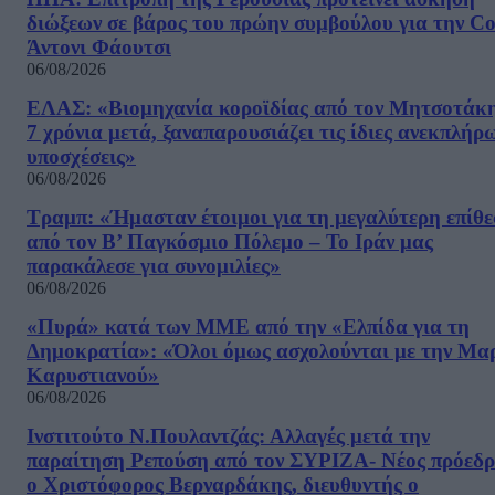
διώξεων σε βάρος του πρώην συμβούλου για την Co
Άντονι Φάουτσι
06/08/2026
ΕΛΑΣ: «Βιομηχανία κοροϊδίας από τον Μητσοτάκ
7 χρόνια μετά, ξαναπαρουσιάζει τις ίδιες ανεκπλήρ
υποσχέσεις»
06/08/2026
Τραμπ: «Ήμασταν έτοιμοι για τη μεγαλύτερη επίθ
από τον Β’ Παγκόσμιο Πόλεμο – Το Ιράν μας
παρακάλεσε για συνομιλίες»
06/08/2026
«Πυρά» κατά των ΜΜΕ από την «Ελπίδα για τη
Δημοκρατία»: «Όλοι όμως ασχολούνται με την Μα
Καρυστιανού»
06/08/2026
Ινστιτούτο Ν.Πουλαντζάς: Αλλαγές μετά την
παραίτηση Ρεπούση από τον ΣΥΡΙΖΑ- Νέος πρόεδρ
ο Χριστόφορος Βερναρδάκης, διευθυντής ο