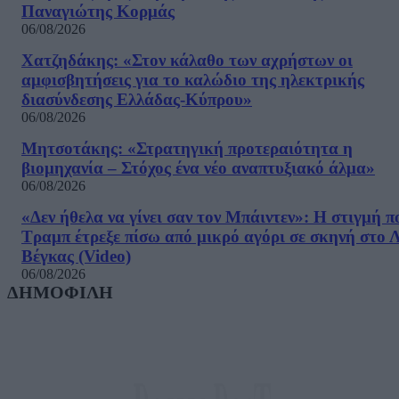
Παναγιώτης Κορμάς
06/08/2026
Χατζηδάκης: «Στον κάλαθο των αχρήστων οι
αμφισβητήσεις για το καλώδιο της ηλεκτρικής
διασύνδεσης Ελλάδας-Κύπρου»
06/08/2026
Μητσοτάκης: «Στρατηγική προτεραιότητα η
βιομηχανία – Στόχος ένα νέο αναπτυξιακό άλμα»
06/08/2026
«Δεν ήθελα να γίνει σαν τον Μπάιντεν»: Η στιγμή π
Τραμπ έτρεξε πίσω από μικρό αγόρι σε σκηνή στο 
Βέγκας (Video)
06/08/2026
ΔΗΜΟΦΙΛΗ