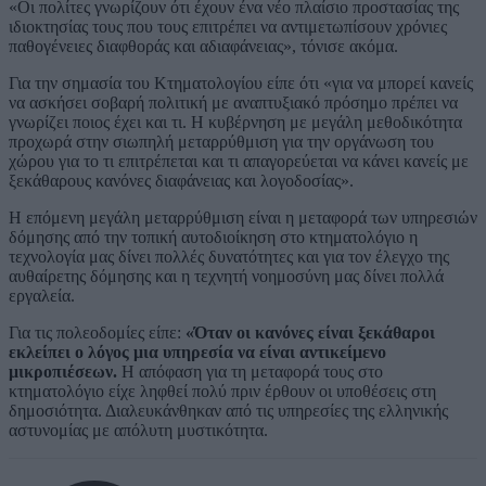
«Οι πολίτες γνωρίζουν ότι έχουν ένα νέο πλαίσιο προστασίας της
ιδιοκτησίας τους που τους επιτρέπει να αντιμετωπίσουν χρόνιες
παθογένειες διαφθοράς και αδιαφάνειας», τόνισε ακόμα.
Για την σημασία του Κτηματολογίου είπε ότι «για να μπορεί κανείς
να ασκήσει σοβαρή πολιτική με αναπτυξιακό πρόσημο πρέπει να
γνωρίζει ποιος έχει και τι. Η κυβέρνηση με μεγάλη μεθοδικότητα
προχωρά στην σιωπηλή μεταρρύθμιση για την οργάνωση του
χώρου για το τι επιτρέπεται και τι απαγορεύεται να κάνει κανείς με
ξεκάθαρους κανόνες διαφάνειας και λογοδοσίας».
Η επόμενη μεγάλη μεταρρύθμιση είναι η μεταφορά των υπηρεσιών
δόμησης από την τοπική αυτοδιοίκηση στο κτηματολόγιο η
τεχνολογία μας δίνει πολλές δυνατότητες και για τον έλεγχο της
αυθαίρετης δόμησης και η τεχνητή νοημοσύνη μας δίνει πολλά
εργαλεία.
Για τις πολεοδομίες είπε:
«Όταν οι κανόνες είναι ξεκάθαροι
εκλείπει ο λόγος μια υπηρεσία να είναι αντικείμενο
μικροπιέσεων.
Η απόφαση για τη μεταφορά τους στο
κτηματολόγιο είχε ληφθεί πολύ πριν έρθουν οι υποθέσεις στη
δημοσιότητα. Διαλευκάνθηκαν από τις υπηρεσίες της ελληνικής
αστυνομίας με απόλυτη μυστικότητα.