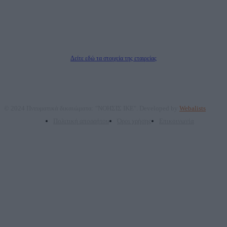
Νόμιμος Εκπρόσωπος: Ζαχαρός Σταμάτης
Μέτοχοι: Ζαχαρός Σταμάτης, Κουβαράς Γεώργιος, ΥΠΗΡΕΣΙΕΣ ΠΡΟΗΓΜΕΝΗΣ
ΤΕΧΝΟΛΟΓΙΑΣ ΠΑΡΑΓΩΓΗΣ ΟΠΤΙΚΟΑΚΟΥΣΤΙΚΩΝ ΜΕΣΩΝ ΜΕΛΕΤΩΝ ΚΑΙ
ΠΑΡΟΧΗΣ ΥΠΗΡΕΣΙΩΝ PLD PLUS ΑΝΩΝ ΕΤΑΙΡΙΑ
Δικαιούχος του ονόματος τομέα (dailypost.gr): ΝΟΗΣΙΣ ΙΚΕ
Διευθυντής/Διαχειριστής: Ζαχαρός Σταμάτης
Διευθυντής Σύνταξης: Ρενάτο Λέκκα
Δείτε εδώ τα στοιχεία της εταιρείας
© 2024 Πνευματικά δικαιώματα: "ΝΟΗΣΙΣ ΙΚΕ". Developed by
Webalists
Πολιτική απορρήτου
Όροι χρήσης
Επικοινωνία