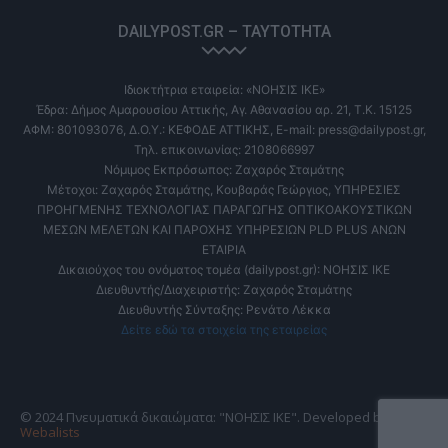
DAILYPOST.GR – ΤΑΥΤΌΤΗΤΑ
Ιδιοκτήτρια εταιρεία: «ΝΟΗΣΙΣ ΙΚΕ»
Έδρα: Δήμος Αμαρουσίου Αττικής, Αγ. Αθανασίου αρ. 21, Τ.Κ. 15125
ΑΦΜ: 801093076, Δ.Ο.Υ.: ΚΕΦΟΔΕ ΑΤΤΙΚΗΣ, E-mail: press@dailypost.gr,
Τηλ. επικοινωνίας: 2108066997
Νόμιμος Εκπρόσωπος: Ζαχαρός Σταμάτης
Μέτοχοι: Ζαχαρός Σταμάτης, Κουβαράς Γεώργιος, ΥΠΗΡΕΣΙΕΣ
ΠΡΟΗΓΜΕΝΗΣ ΤΕΧΝΟΛΟΓΙΑΣ ΠΑΡΑΓΩΓΗΣ ΟΠΤΙΚΟΑΚΟΥΣΤΙΚΩΝ
ΜΕΣΩΝ ΜΕΛΕΤΩΝ ΚΑΙ ΠΑΡΟΧΗΣ ΥΠΗΡΕΣΙΩΝ PLD PLUS ΑΝΩΝ
ΕΤΑΙΡΙΑ
Δικαιούχος του ονόματος τομέα (dailypost.gr): ΝΟΗΣΙΣ ΙΚΕ
Διευθυντής/Διαχειριστής: Ζαχαρός Σταμάτης
Διευθυντής Σύνταξης: Ρενάτο Λέκκα
Δείτε εδώ τα στοιχεία της εταιρείας
© 2024 Πνευματικά δικαιώματα: "ΝΟΗΣΙΣ ΙΚΕ". Developed by
Webalists