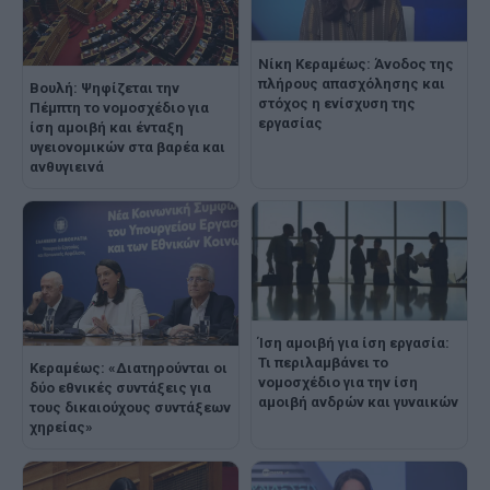
Νίκη Κεραμέως: Άνοδος της
πλήρους απασχόλησης και
Βουλή: Ψηφίζεται την
στόχος η ενίσχυση της
Πέμπτη το νομοσχέδιο για
εργασίας
ίση αμοιβή και ένταξη
υγειονομικών στα βαρέα και
ανθυγιεινά
Ίση αμοιβή για ίση εργασία:
Τι περιλαμβάνει το
Κεραμέως: «Διατηρούνται οι
νομοσχέδιο για την ίση
δύο εθνικές συντάξεις για
αμοιβή ανδρών και γυναικών
τους δικαιούχους συντάξεων
χηρείας»