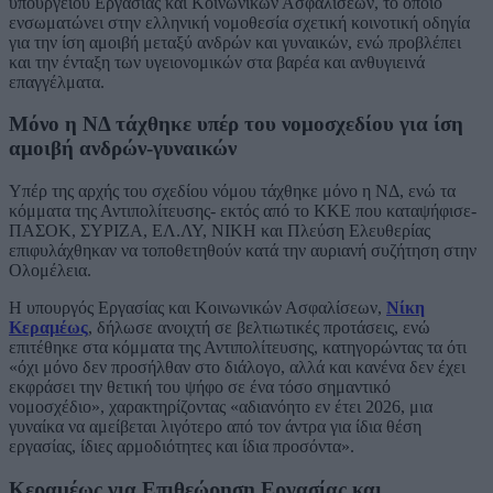
υπουργείου Εργασίας και Κοινωνικών Ασφαλίσεων, το οποίο
ενσωματώνει στην ελληνική νομοθεσία σχετική κοινοτική οδηγία
για την ίση αμοιβή μεταξύ ανδρών και γυναικών, ενώ προβλέπει
και την ένταξη των υγειονομικών στα βαρέα και ανθυγιεινά
επαγγέλματα.
Μόνο η ΝΔ τάχθηκε υπέρ του νομοσχεδίου για ίση
αμοιβή ανδρών-γυναικών
Υπέρ της αρχής του σχεδίου νόμου τάχθηκε μόνο η ΝΔ, ενώ τα
κόμματα της Αντιπολίτευσης- εκτός από το ΚΚΕ που καταψήφισε-
ΠΑΣΟΚ, ΣΥΡΙΖΑ, ΕΛ.ΛΥ, ΝΙΚΗ και Πλεύση Ελευθερίας
επιφυλάχθηκαν να τοποθετηθούν κατά την αυριανή συζήτηση στην
Ολομέλεια.
Η υπουργός Εργασίας και Κοινωνικών Ασφαλίσεων,
Νίκη
Κεραμέως
, δήλωσε ανοιχτή σε βελτιωτικές προτάσεις, ενώ
επιτέθηκε στα κόμματα της Αντιπολίτευσης, κατηγορώντας τα ότι
«όχι μόνο δεν προσήλθαν στο διάλογο, αλλά και κανένα δεν έχει
εκφράσει την θετική του ψήφο σε ένα τόσο σημαντικό
νομοσχέδιο», χαρακτηρίζοντας «αδιανόητο εν έτει 2026, μια
γυναίκα να αμείβεται λιγότερο από τον άντρα για ίδια θέση
εργασίας, ίδιες αρμοδιότητες και ίδια προσόντα».
Κεραμέως για Επιθεώρηση Εργασίας και