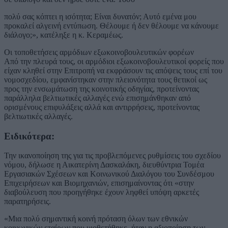
πολύ σας κόπτει η ισότητα; Είναι δυνατόν; Αυτό εμένα μου
προκαλεί αλγεινή εντύπωση. Θέλουμε ή δεν θέλουμε να κάνουμε
διάλογο;», κατέληξε η κ. Κεραμέως.
Οι τοποθετήσεις αρμόδιων εξωκοινοβουλευτικών φορέων
Από την πλευρά τους, οι αρμόδιοι εξωκοινοβουλευτικοί φορείς που
είχαν κληθεί στην Επιτροπή να εκφράσουν τις απόψεις τους επί του
νομοσχεδίου, εμφανίστηκαν στην πλειονότητα τους θετικοί ως
προς την ενσωμάτωση της κοινοτικής οδηγίας, προτείνοντας
παράλληλα βελτιωτικές αλλαγές ενώ επισημάνθηκαν από
ορισμένους επιφυλάξεις αλλά και αντιρρήσεις, προτείνοντας
βελτιωτικές αλλαγές.
Ειδικότερα:
Την ικανοποίηση της για τις προβλεπόμενες ρυθμίσεις του σχεδίου
νόμου, δήλωσε η Αικατερίνη Δασκαλάκη, διευθύντρια Τομέα
Εργασιακών Σχέσεων και Κοινωνικού Διαλόγου του Συνδέσμου
Επιχειρήσεων και Βιομηχανιών, επισημαίνοντας ότι «στην
διαβούλευση που προηγήθηκε έχουν ληφθεί υπόψη αρκετές
παρατηρήσεις.
«Μια πολύ σημαντική κοινή πρόταση όλων των εθνικών
κοινωνικών εταίρων που υιοθετήθηκε, ήταν η αξιοποίηση των