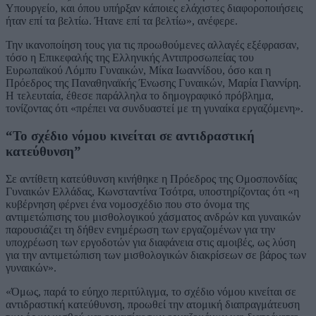
Υπουργείο, και όπου υπήρξαν κάποιες ελάχιστες διαφοροποιήσεις
ήταν επί τα βελτίω. Ήτανε επί τα βελτίω», ανέφερε.
Την ικανοποίηση τους για τις προωθούμενες αλλαγές εξέφρασαν,
τόσο η Επικεφαλής της Ελληνικής Αντιπροσωπείας του
Ευρωπαϊκού Λόμπυ Γυναικών, Μίκα Ιωαννίδου, όσο και η
Πρόεδρος της Παναθηναϊκής Ένωσης Γυναικών, Μαρία Γιαννίρη.
Η τελευταία, έθεσε παράλληλα το δημογραφικό πρόβλημα,
τονίζοντας ότι «πρέπει να συνδυαστεί με τη γυναίκα εργαζόμενη».
“Το σχέδιο νόμου κινείται σε αντιδραστική
κατεύθυνση”
Σε αντίθετη κατεύθυνση κινήθηκε η Πρόεδρος της Ομοσπονδίας
Γυναικών Ελλάδας, Κωνσταντίνα Τσότρα, υποστηρίζοντας ότι «η
κυβέρνηση φέρνει ένα νομοσχέδιο που στο όνομα της
αντιμετώπισης του μισθολογικού χάσματος ανδρών και γυναικών
παρουσιάζει τη δήθεν ενημέρωση των εργαζομένων για την
υποχρέωση των εργοδοτών για διαφάνεια στις αμοιβές, ως λύση
για την αντιμετώπιση των μισθολογικών διακρίσεων σε βάρος των
γυναικών».
«Όμως, παρά το εύηχο περιτύλιγμα, το σχέδιο νόμου κινείται σε
αντιδραστική κατεύθυνση, προωθεί την ατομική διαπραγμάτευση