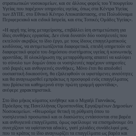
στρατιωτικών νοσοκομείων, και σε άλλους φορείς του Υπουργείου
Υγείας που παρέχουν υπηρεσίες υγείας, όπως στα Κέντρα Υγείας
των ΔΥΠΕ, στο Εθνικό Κέντρο Αποκατάστασης, στα Πολυδύναμα
Περιφερειακά και ειδικά Ιατρεία, και στις Τοπικές Ομάδες Υγείας».
«Η αρχή της ίσης μεταχείρισης, επιβάλλει ίση αντιμετώπιση για
ίδιες συνθήκες εργασίας. Δεν είναι δυνατόν δύο νοσηλευτές που
εκτελούν ακριβώς το ίδιο έργο, με τους ίδιους επαγγελματικούς
κινδύνους, να αντιμετωπίζονται διαφορετικά, επειδή υπηρετούν σε
διαφορετικό φορέα του δημόσιου συστήματος υγείας ή κοινωνικής
φροντίδας. Η ολοκλήρωση της μεταρρύθμισης απαιτεί να καλύψει
το σύνολο των δομών όπου οι νοσηλευτές παρέχουν υπηρεσίες
υπό βαριές και ανθυγιεινές συνθήκες. Μόνο έτσι θα αποδοθεί
ουσιαστική δικαιοσύνη, θα εξαλειφθούν οι υφιστάμενες ανισότητες
και θα αναγνωρισθεί εμπράκτως η προσφορά ενός επαγγέλματος
που βρίσκεται καθημερινά στην πρώτη γραμμή φροντίδας»,
ανέφερε χαρακτηριστικά.
Στο ίδιο μήκος κύματος κινήθηκε και ο Μιχαήλ Γιαννάκος,
Πρόεδρος της Πανελλήνιας Ομοσπονδίας Εργαζομένων Δημοσίων
Νοσοκομείων. «Θεωρούμε θετική τη ρύθμιση όπου το
νοσηλευτικό προσωπικό και οι διασώστες εντάσσονται στα βαρέα
και ανθυγιεινά επαγγέλματα, όμως οφείλουμε να επισημάνουμε ότι
συνεχίζουν να υφίστανται αδικίες, γιατί χιλιάδες συνάδελφοί μας,
που το κράτος το ίδιο αναγνωρίζει τα επαγγέλματα ως βαρέα και