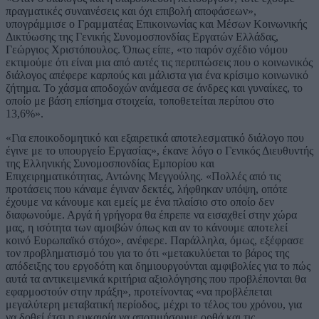
πραγματικές συναινέσεις και όχι επιβολή αποφάσεων»,
υπογράμμισε ο Γραμματέας Επικοινωνίας και Μέσων Κοινωνικής
Δικτύωσης της Γενικής Συνομοσπονδίας Εργατών Ελλάδας,
Γεώργιος Χριστόπουλος. Όπως είπε, «το παρόν σχέδιο νόμου
εκτιμούμε ότι είναι μια από αυτές τις περιπτώσεις που ο κοινωνικός
διάλογος απέφερε καρπούς και μάλιστα για ένα κρίσιμο κοινωνικό
ζήτημα. Το χάσμα αποδοχών ανάμεσα σε άνδρες και γυναίκες, το
οποίο με βάση επίσημα στοιχεία, τοποθετείται περίπου στο
13,6%».
«Για εποικοδομητικό και εξαιρετικά αποτελεσματικό διάλογο που
έγινε με το υπουργείο Εργασίας», έκανε λόγο ο Γενικός Διευθυντής
της Ελληνικής Συνομοσπονδίας Εμπορίου και
Επιχειρηματικότητας, Αντώνης Μεγγούλης. «Πολλές από τις
προτάσεις που κάναμε έγιναν δεκτές, λήφθηκαν υπόψη, οπότε
έχουμε να κάνουμε και εμείς με ένα πλαίσιο στο οποίο δεν
διαφωνούμε. Αργά ή γρήγορα θα έπρεπε να εισαχθεί στην χώρα
μας, η ισότητα των αμοιβών όπως και αν το κάνουμε αποτελεί
κοινό Ευρωπαϊκό στόχο», ανέφερε. Παράλληλα, όμως, εξέφρασε
τον προβληματισμό του για το ότι «μετακυλύεται το βάρος της
απόδειξης του εργοδότη και δημιουργούνται αμφιβολίες για το πώς
αυτά τα αντικειμενικά κριτήρια αξιολόγησης που προβλέπονται θα
εφαρμοστούν στην πράξη», προτείνοντας «να προβλέπεται
μεγαλύτερη μεταβατική περίοδος, μέχρι το τέλος του χρόνου, για
να δοθεί έτσι η ευκαιρία να αποτιμήσουμε ορθά και τις