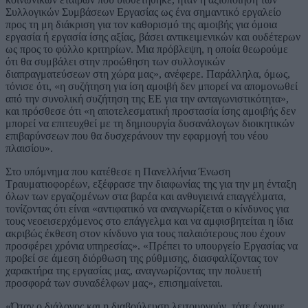
Συλλογικών Συμβάσεων Εργασίας ως ένα σημαντικό εργαλείο
προς τη μη διάκριση για τον καθορισμό της αμοιβής για όμοια
εργασία ή εργασία ίσης αξίας, βάσει αντικειμενικών και ουδέτερων
ως προς το φύλλο κριτηρίων. Μια πρόβλεψη, η οποία θεωρούμε
ότι θα συμβάλει στην προώθηση των συλλογικών
διαπραγματεύσεων στη χώρα μας», ανέφερε. Παράλληλα, όμως,
τόνισε ότι, «η συζήτηση για ίση αμοιβή δεν μπορεί να απομονωθεί
από την συνολική συζήτηση της ΕΕ για την ανταγωνιστικότητα»,
και πρόσθεσε ότι «η αποτελεσματική προστασία ίσης αμοιβής δεν
μπορεί να επιτευχθεί με τη δημιουργία δυσανάλογων διοικητικών
επιβαρύνσεων που θα δυσχεράνουν την εφαρμογή του νέου
πλαισίου».
Στο υπόμνημα που κατέθεσε η Πανελλήνια Ένωση
Τραυματιοφορέων, εξέφρασε την διαφωνίας της για την μη ένταξη
όλων των εργαζομένων στα βαρέα και ανθυγιεινά επαγγέλματα,
τονίζοντας ότι είναι «αντιφατικό να αναγνωρίζεται ο κίνδυνος για
τους νεοεισερχόμενος στο επάγγελμα και να αμφισβητείται η ίδια
ακριβώς έκθεση στον κίνδυνο για τους παλαιότερους που έχουν
προσφέρει χρόνια υπηρεσίας». «Πρέπει το υπουργείο Εργασίας να
προβεί σε άμεση διόρθωση της ρύθμισης, διασφαλίζοντας τον
χαρακτήρα της εργασίας μας, αναγνωρίζοντας την πολυετή
προσφορά των συναδέλφων μας», επισημαίνεται.
«Όταν ο διάλογος και η διαβούλευση λειτουργούν, τότε έχουμε