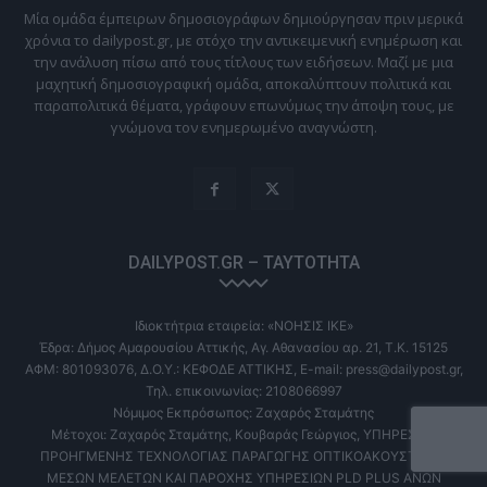
Μία ομάδα έμπειρων δημοσιογράφων δημιούργησαν πριν μερικά
χρόνια το dailypost.gr, με στόχο την αντικειμενική ενημέρωση και
την ανάλυση πίσω από τους τίτλους των ειδήσεων. Μαζί με μια
μαχητική δημοσιογραφική ομάδα, αποκαλύπτουν πολιτικά και
παραπολιτικά θέματα, γράφουν επωνύμως την άποψη τους, με
γνώμονα τον ενημερωμένο αναγνώστη.
DAILYPOST.GR – ΤΑΥΤΌΤΗΤΑ
Ιδιοκτήτρια εταιρεία: «ΝΟΗΣΙΣ ΙΚΕ»
Έδρα: Δήμος Αμαρουσίου Αττικής, Αγ. Αθανασίου αρ. 21, Τ.Κ. 15125
ΑΦΜ: 801093076, Δ.Ο.Υ.: ΚΕΦΟΔΕ ΑΤΤΙΚΗΣ, E-mail: press@dailypost.gr,
Τηλ. επικοινωνίας: 2108066997
Νόμιμος Εκπρόσωπος: Ζαχαρός Σταμάτης
Μέτοχοι: Ζαχαρός Σταμάτης, Κουβαράς Γεώργιος, ΥΠΗΡΕΣΙΕΣ
ΠΡΟΗΓΜΕΝΗΣ ΤΕΧΝΟΛΟΓΙΑΣ ΠΑΡΑΓΩΓΗΣ ΟΠΤΙΚΟΑΚΟΥΣΤΙΚΩΝ
ΜΕΣΩΝ ΜΕΛΕΤΩΝ ΚΑΙ ΠΑΡΟΧΗΣ ΥΠΗΡΕΣΙΩΝ PLD PLUS ΑΝΩΝ