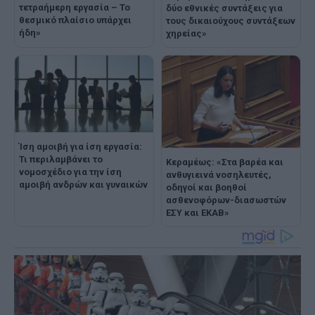
τετραήμερη εργασία – Το
δύο εθνικές συντάξεις για
θεσμικό πλαίσιο υπάρχει
τους δικαιούχους συντάξεων
ήδη»
χηρείας»
Ίση αμοιβή για ίση εργασία:
Τι περιλαμβάνει το
Κεραμέως: «Στα βαρέα και
νομοσχέδιο για την ίση
ανθυγιεινά νοσηλευτές,
αμοιβή ανδρών και γυναικών
οδηγοί και βοηθοί
ασθενοφόρων-διασωστών
ΕΣΥ και ΕΚΑΒ»