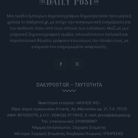
Μία ομάδα έμπειρων δημοσιογράφων δημιούργησαν πριν μερικά
χρόνια το dailypost.gr, με στόχο την αντικειμενική ενημέρωση και
την ανάλυση πίσω από τους τίτλους των ειδήσεων. Μαζί με μια
μαχητική δημοσιογραφική ομάδα, αποκαλύπτουν πολιτικά και
παραπολιτικά θέματα, γράφουν επωνύμως την άποψη τους, με
γνώμονα τον ενημερωμένο αναγνώστη.
DAILYPOST.GR – ΤΑΥΤΌΤΗΤΑ
Ιδιοκτήτρια εταιρεία: «ΝΟΗΣΙΣ ΙΚΕ»
Έδρα: Δήμος Αμαρουσίου Αττικής, Αγ. Αθανασίου αρ. 21, Τ.Κ. 15125
ΑΦΜ: 801093076, Δ.Ο.Υ.: ΚΕΦΟΔΕ ΑΤΤΙΚΗΣ, E-mail: press@dailypost.gr,
Τηλ. επικοινωνίας: 2108066997
Νόμιμος Εκπρόσωπος: Ζαχαρός Σταμάτης
Μέτοχοι: Ζαχαρός Σταμάτης, Κουβαράς Γεώργιος, ΥΠΗΡΕΣΙΕΣ