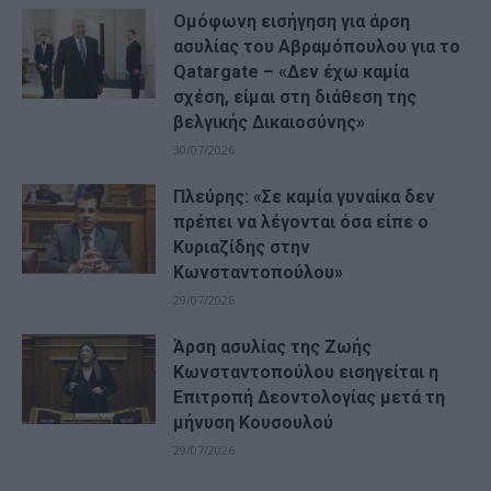
Ομόφωνη εισήγηση για άρση
ασυλίας του Αβραμόπουλου για το
Qatargate – «Δεν έχω καμία
σχέση, είμαι στη διάθεση της
βελγικής Δικαιοσύνης»
30/07/2026
Πλεύρης: «Σε καμία γυναίκα δεν
πρέπει να λέγονται όσα είπε o
Κυριαζίδης στην
Κωνσταντοπούλου»
29/07/2026
Άρση ασυλίας της Ζωής
Κωνσταντοπούλου εισηγείται η
Επιτροπή Δεοντολογίας μετά τη
μήνυση Κουσουλού
29/07/2026