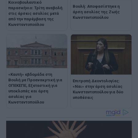
Κοινοβουλευτικό
Βουλή: Αποφασίστηκε η
παρασκήνιο: Τρίτη αναβολή
άρση ασυλίας της Ζωής
στις άρσεις ασυλίας μετά
Κωνσταντοπούλου
από την παρέμβαση της
Κωνσταντοπούλου
«Καυτή» εβδομάδα στη
Βουλή με Προανακρτική για
Επιτροπή Δεοντολογίας:
ΟΠΕΚΕΠΕ, Εξεταστική για
«Ναι» στην άρση ασυλίας
υποκλοπές και άρση
Κωνσταντοπούλου για δύο
ασυλίας για
υποθέσεις
Κωνσταντοπούλου