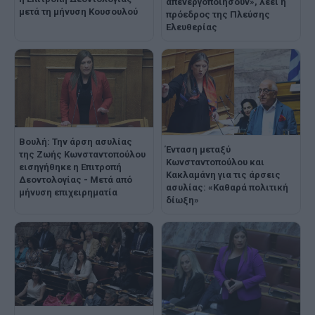
απενεργοποιήσουν», λέει η
μετά τη μήνυση Κουσουλού
πρόεδρος της Πλεύσης
Ελευθερίας
Βουλή: Την άρση ασυλίας
Ένταση μεταξύ
της Ζωής Κωνσταντοπούλου
Κωνσταντοπούλου και
εισηγήθηκε η Επιτροπή
Κακλαμάνη για τις άρσεις
Δεοντολογίας - Μετά από
ασυλίας: «Καθαρά πολιτική
μήνυση επιχειρηματία
δίωξη»