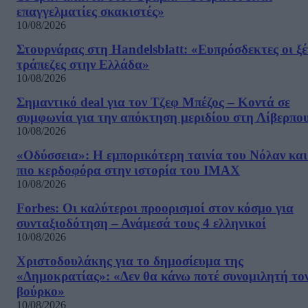
επαγγελματίες σκακιστές»
10/08/2026
Στουρνάρας στη Handelsblatt: «Ευπρόσδεκτες οι ξέ
τράπεζες στην Ελλάδα»
10/08/2026
Σημαντικό deal για τον Τζεφ Μπέζος – Κοντά σε
συμφωνία για την απόκτηση μεριδίου στη Λίβερπο
10/08/2026
«Οδύσσεια»: Η εμπορικότερη ταινία του Νόλαν και
πιο κερδοφόρα στην ιστορία του IMAX
10/08/2026
Forbes: Οι καλύτεροι προορισμοί στον κόσμο για
συνταξιοδότηση – Ανάμεσά τους 4 ελληνικοί
10/08/2026
Χριστοδουλάκης για το δημοσίευμα της
«Δημοκρατίας»: «Δεν θα κάνω ποτέ συνομιλητή το
βούρκο»
10/08/2026