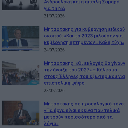
Ανδρουλάκη και η απειλή Σαμαρά
για τη ΝΔ
31/07/2026
Μητσοτάκης για κυβέρνηση ειδικού
σκοπού: «Και το 2023 μιλούσαν για
κυβέρνηση ηττημένων… Καλή τύχη»
24/07/2026
Μητσοτάκης: «Οι εκλογές θα γίνουν
την άνοιξη του 2027» – Κάλεσμα
στους Έλληνες του εξωτερικού για
επιστολική ψήφο
23/07/2026
Μητσοτάκης σε προεκλογικό τόνο:
«Tα έργα είναι εκείνα που τελικά
μετρούν περισσότερο από τα
λόγια»