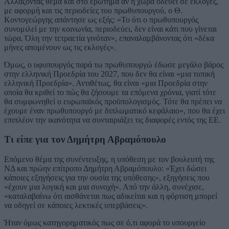
Αλλάζοντας θέμα και στο ερώτημα αν η χώρα οδεύει σε εκλογές,
με αφορμή και τις περιοδείες του πρωθυπουργού, ο Θ.
Κοντογεώργης απάντησε ως εξής: «Το ότι ο πρωθυπουργός
συνομιλεί με την κοινωνία, περιοδεύει, δεν είναι κάτι που γίνεται
τώρα. Όλη την τετραετία γινόταν», επαναλαμβάνοντας ότι «δέκα
μήνες απομένουν ως τις εκλογές».
Όμως, ο υφυπουργός παρά τω πρωθυπουργώ έδωσε μεγάλο βάρος
στην ελληνική Προεδρία του 2027, που δεν θα είναι «μια τυπική
ελληνική Προεδρία». Αντιθέτως, θα είναι «μια Προεδρία στην
οποία θα κριθεί το πώς θα ζήσουμε τα επόμενα χρόνια, γιατί τότε
θα συμφωνηθεί ο ευρωπαϊκός προϋπολογισμός. Τότε θα πρέπει να
έχουμε έναν πρωθυπουργό με διπλωματικό κεφάλαιο», που θα έχει
επιπλέον την ικανότητα να συνταιριάξει τις διαφορές εντός της ΕΕ.
Τι είπε για τον Δημήτρη Αβραμόπουλο
Επόμενο θέμα της συνέντευξης, η υπόθεση με τον βουλευτή της
ΝΔ και πρώην επίτροπο Δημήτρη Αβραμόπουλο: «Έχει δώσει
κάποιες εξηγήσεις για την ουσία της υπόθεσης», εξηγήσεις που
«έχουν μια λογική και μια συνοχή». Από την άλλη, συνέχισε,
«καταλαβαίνω ότι αισθάνεται πως αδικείται και η φόρτιση μπορεί
να οδηγεί σε κάποιες λεκτικές υπερβάσεις».
Ήταν όμως κατηγορηματικός πως σε ό,τι αφορά το υπουργείο