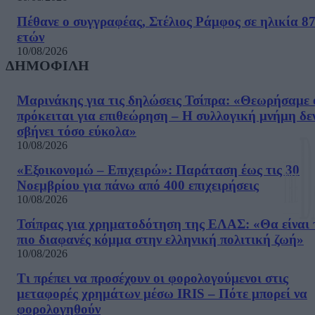
Πέθανε ο συγγραφέας, Στέλιος Ράμφος σε ηλικία 8
ετών
10/08/2026
ΔΗΜΟΦΙΛΗ
Μαρινάκης για τις δηλώσεις Τσίπρα: «Θεωρήσαμε 
πρόκειται για επιθεώρηση – Η συλλογική μνήμη δε
σβήνει τόσο εύκολα»
10/08/2026
«Εξοικονομώ – Επιχειρώ»: Παράταση έως τις 30
Νοεμβρίου για πάνω από 400 επιχειρήσεις
10/08/2026
Τσίπρας για χρηματοδότηση της ΕΛΑΣ: «Θα είναι 
πιο διαφανές κόμμα στην ελληνική πολιτική ζωή»
10/08/2026
Τι πρέπει να προσέχουν οι φορολογούμενοι στις
μεταφορές χρημάτων μέσω IRIS – Πότε μπορεί να
φορολογηθούν