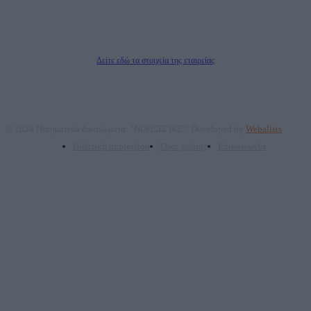
ΤΕΧΝΟΛΟΓΙΑΣ ΠΑΡΑΓΩΓΗΣ ΟΠΤΙΚΟΑΚΟΥΣΤΙΚΩΝ ΜΕΣΩΝ ΜΕΛΕΤΩΝ ΚΑΙ
ΠΑΡΟΧΗΣ ΥΠΗΡΕΣΙΩΝ PLD PLUS ΑΝΩΝ ΕΤΑΙΡΙΑ
Δικαιούχος του ονόματος τομέα (dailypost.gr): ΝΟΗΣΙΣ ΙΚΕ
Διευθυντής/Διαχειριστής: Ζαχαρός Σταμάτης
Διευθυντής Σύνταξης: Ρενάτο Λέκκα
Δείτε εδώ τα στοιχεία της εταιρείας
© 2024 Πνευματικά δικαιώματα: "ΝΟΗΣΙΣ ΙΚΕ". Developed by
Webalists
Πολιτική απορρήτου
Όροι χρήσης
Επικοινωνία