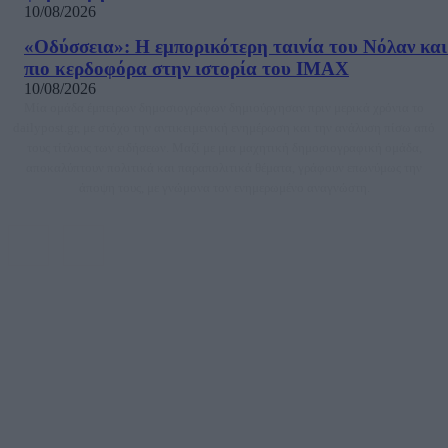
10/08/2026
«Οδύσσεια»: Η εμπορικότερη ταινία του Νόλαν και
πιο κερδοφόρα στην ιστορία του IMAX
10/08/2026
Μία ομάδα έμπειρων δημοσιογράφων δημιούργησαν πριν μερικά χρόνια το
dailypost.gr, με στόχο την αντικειμενική ενημέρωση και την ανάλυση πίσω από
τους τίτλους των ειδήσεων. Μαζί με μια μαχητική δημοσιογραφική ομάδα,
αποκαλύπτουν πολιτικά και παραπολιτικά θέματα, γράφουν επωνύμως την
άποψη τους, με γνώμονα τον ενημερωμένο αναγνώστη.
DAILYPOST.GR – ΤΑΥΤΌΤΗΤΑ
Ιδιοκτήτρια εταιρεία: «ΝΟΗΣΙΣ ΙΚΕ»
Έδρα: Δήμος Αμαρουσίου Αττικής, Αγ. Αθανασίου αρ. 21, Τ.Κ. 15125
ΑΦΜ: 801093076, Δ.Ο.Υ.: ΚΕΦΟΔΕ ΑΤΤΙΚΗΣ, E-mail: press@dailypost.gr, Τηλ.
επικοινωνίας: 2108066997
Νόμιμος Εκπρόσωπος: Ζαχαρός Σταμάτης
Μέτοχοι: Ζαχαρός Σταμάτης, Κουβαράς Γεώργιος, ΥΠΗΡΕΣΙΕΣ ΠΡΟΗΓΜΕΝΗΣ