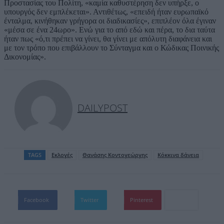
Προστασίας του Πολίτη, «καμία καθυστέρηση δεν υπήρξε, ο
υπουργός δεν εμπλέκεται». Αντιθέτως, «επειδή ήταν ευρωπαϊκό
ένταλμα, κινήθηκαν γρήγορα οι διαδικασίες», επιπλέον όλα έγιναν
«μέσα σε ένα 24ωρο». Ενώ για το από εδώ και πέρα, το δια ταύτα
ήταν πως «ό,τι πρέπει να γίνει, θα γίνει με απόλυτη διαφάνεια και
με τον τρόπο που επιβάλλουν το Σύνταγμα και ο Κώδικας Ποινικής
Δικονομίας».
DAILYPOST
TAGS
Εκλογές
Θανάσης Κοντογεώργης
Κόκκινα δάνεια
Facebook
Twitter
Pinterest