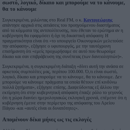
σωστό, λογικό, δίκαιο και μπορούμε να το κάνουμε,
θα το κάνουμε
Συγκεκριμένα, μιλώντας στο Real FM, ο κ.
Κοντογεώργης
απάντησε αρχικά στις αιτιάσεις του προηγούμενου διαστήματος
από τα κόμματα της αντιπολίτευσης, που έθεταν το ερώτημα αν η
κυβέρνηση θα εφαρμόσει ή όχι τη δικαστική απόφαση: Η
πραγματικότητα είναι ότι «το υπουργείο Οικονομικών μελετούσε
την απόφαση», εξήγησε ο υφυπουργός, με την ταυτόχρονη
επισήμανση ότι «εμείς προχωρήσαμε σε αυτό που θεωρούμε
δίκαιο και σαν επιβράβευση της συνέπειας (των δανειοληπτών)».
Συγκεκριμένα, η συγκεκριμένη διάταξη «δίνει αυτή την ανάσα σε
αρκετούς συμπολίτες μας, περίπου 100.000. Ό,τι είναι σωστό,
λογικό, δίκαιο και μπορούμε να το κάνουμε, θα το κάνουμε. Δεν
μπορούμε να κάνουμε πράγματα τα οποία θέτουν επί κινδύνω
πολλά ζητήματα», εξήγησε επίσης. Διαψεύδοντας εξ άλλου την
εκτίμηση ότι στην κυβερνητική απόφαση έπαιξε ρόλο το γεγονός
ότι η χώρα διανύει ημερολογιακώς εκλογική χρονιά, επέμεινε ότι η
κυβέρνηση έμεινε στην περίμετρο της απόφασης του Αρείου
Πάγου -και «αυτές είναι οι δυνατότητες».
Απομένουν δέκα μήνες ως τις εκλογές