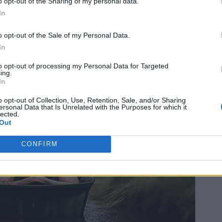
o opt-out of the Sharing of my personal data.
μιλήσει στο 6ο προσυνέδρ
εις
ολοκληρώνεται η θητεία μας
της ΝΔ
 και
- Η αναδιάταξη του πολιτικού
In
σκηνικού δεν μας αφορά»
o opt-out of the Sale of my Personal Data.
In
to opt-out of processing my Personal Data for Targeted
ing.
In
o opt-out of Collection, Use, Retention, Sale, and/or Sharing
ersonal Data that Is Unrelated with the Purposes for which it
lected.
Out
CONFIRM