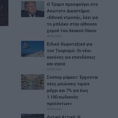
Ο Τραμπ προσφεύγει στο
Ανώτατο Δικαστήριο:
«Εθνική ντροπή», λέει για
το μπλόκο στην αίθουσα
χορού του Λευκού Οίκου
08/08/2026
Ειδικό Χωροταξικό για
τον Τουρισμό: Οι νέοι
κανόνες για επενδύσεις
και νησιά
08/08/2026
Σούπερ μάρκετ: Έρχονται
νέες μειώσεις τιμών
μέχρι και 7% για έως
1.100 κωδικούς
προϊόντων»
08/08/2026
Δυτική Αττική: Η