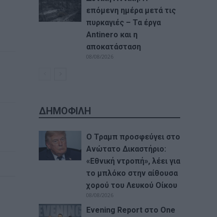
επόμενη ημέρα μετά τις
πυρκαγιές – Τα έργα
Antinero και η
αποκατάσταση
08/08/2026
ΔΗΜΟΦΙΛΗ
Ο Τραμπ προσφεύγει στο
Ανώτατο Δικαστήριο:
«Εθνική ντροπή», λέει για
το μπλόκο στην αίθουσα
χορού του Λευκού Οίκου
08/08/2026
Evening Report στο One