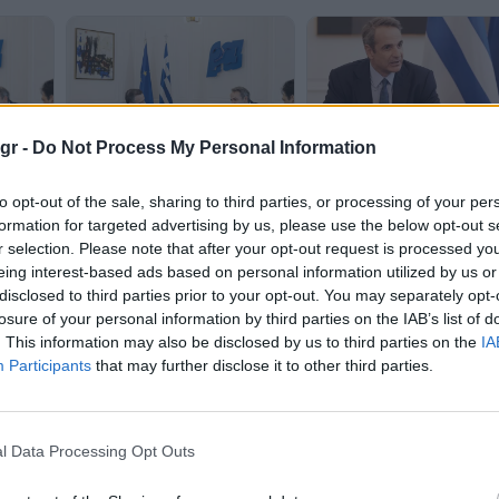
gr -
Do Not Process My Personal Information
Μητσοτάκης: Αύριο η
συζήτηση για το Κτηματολ
Μητσοτάκης – Δούκας στο
με
to opt-out of the sale, sharing to third parties, or processing of your per
και τη «νέα εποχή
Μαξίμου: Στο επίκεντρο η
η
formation for targeted advertising by us, please use the below opt-out s
διαφάνειας»
Αθήνα του 2027, οι υποδομές
r selection. Please note that after your opt-out request is processed y
και η καθημερινότητα
eing interest-based ads based on personal information utilized by us or
disclosed to third parties prior to your opt-out. You may separately opt-
losure of your personal information by third parties on the IAB’s list of
. This information may also be disclosed by us to third parties on the
IA
Participants
that may further disclose it to other third parties.
l Data Processing Opt Outs
Στη Θεσσαλονίκη το Σάββ
Συνάντηση Μητσοτακη -
ο Κυριάκος Μητσοτάκης -
Τασούλα: «Σε έναν χρόνο