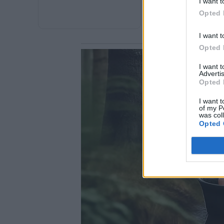
I want t
Μητσοτάκης - Επισκέψ
στο παλαιό Νοσοκομείο
Opted 
το λιμάνι
I want t
Opted 
I want 
Advertis
Opted 
I want t
of my P
was col
Opted 