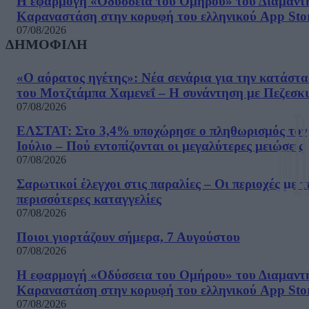
Η εφαρμογή «Οδύσσεια του Ομήρου» του Διαμαντ
Καραναστάση στην κορυφή του ελληνικού App Sto
07/08/2026
ΔΗΜΟΦΙΛΗ
«Ο αόρατος ηγέτης»: Νέα σενάρια για την κατάστ
του Μοτζτάμπα Χαμενεΐ – Η συνάντηση με Πεζεσκ
07/08/2026
ΕΛΣΤΑΤ: Στο 3,4% υποχώρησε ο πληθωρισμός τον
Ιούλιο – Πού εντοπίζονται οι μεγαλύτερες μειώσεις
07/08/2026
Σαρωτικοί έλεγχοι στις παραλίες – Οι περιοχές με τ
περισσότερες καταγγελίες
07/08/2026
Ποιοι γιορτάζουν σήμερα, 7 Αυγούστου
07/08/2026
Η εφαρμογή «Οδύσσεια του Ομήρου» του Διαμαντ
Καραναστάση στην κορυφή του ελληνικού App Sto
07/08/2026