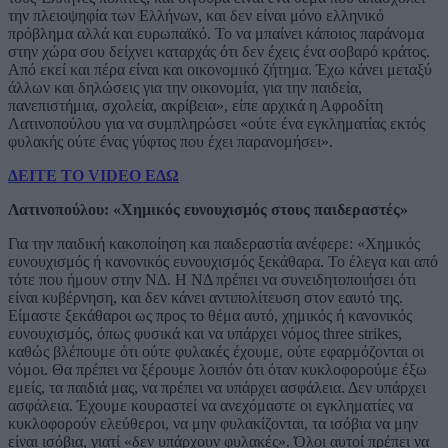
την πλειοψηφία των Ελλήνων, και δεν είναι μόνο ελληνικό
πρόβλημα αλλά και ευρωπαϊκό. Το να μπαίνει κάποιος παράνομα
στην χώρα σου δείχνει καταρχάς ότι δεν έχεις ένα σοβαρό κράτος.
Από εκεί και πέρα είναι και οικονομικό ζήτημα. Έχω κάνει μεταξύ
άλλων και δηλώσεις για την οικονομία, για την παιδεία,
πανεπιστήμια, σχολεία, ακρίβεια», είπε αρχικά η Αφροδίτη
Λατινοπούλου για να συμπληρώσει «ούτε ένα εγκληματίας εκτός
φυλακής ούτε ένας γύφτος που έχει παρανομήσει».
ΔΕΙΤΕ ΤΟ VIDEO ΕΔΩ
Λατινοπούλου: «Χημικός ευνουχισμός στους παιδεραστές»
Για την παιδική κακοποίηση και παιδεραστία ανέφερε: «Χημικός
ευνουχισμός ή κανονικός ευνουχισμός ξεκάθαρα. Το έλεγα και από
τότε που ήμουν στην ΝΔ. Η ΝΔ πρέπει να συνειδητοποιήσει ότι
είναι κυβέρνηση, και δεν κάνει αντιπολίτευση στον εαυτό της.
Είμαστε ξεκάθαροι ως προς το θέμα αυτό, χημικός ή κανονικός
ευνουχισμός, όπως φυσικά και να υπάρχει νόμος three strikes,
καθώς βλέπουμε ότι ούτε φυλακές έχουμε, ούτε εφαρμόζονται οι
νόμοι. Θα πρέπει να ξέρουμε λοιπόν ότι όταν κυκλοφορούμε έξω
εμείς, τα παιδιά μας, να πρέπει να υπάρχει ασφάλεια. Δεν υπάρχει
ασφάλεια. Έχουμε κουραστεί να ανεχόμαστε οι εγκληματίες να
κυκλοφορούν ελεύθεροι, να μην φυλακίζονται, τα ισόβια να μην
είναι ισόβια, γιατί «δεν υπάρχουν φυλακές». Όλοι αυτοί πρέπει να