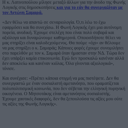
Η κ. Λατινοπούλου μίλησε μεταξύ άλλων για την άνοδο της Φωνής
Λογικής στις δημοσκοπήσεις
και για το εάν θα συνεργαζόταν με
τον Αντώνη Σαμαρά.
«Δεν θέλω να απαντώ σε σεναριολογία. Ό,τι λέω το έχω
εφαρμόσει και θα συνεχίσω. Η Φωνή Λογικής έχει μια αυτόνομη
πορεία, ανοδική. Έχουμε στελέχη που είναι πολύ σοβαρά και
αξιόλογα και δυναμώνουμε καθημερινά. Οποιοσδήποτε θέλει να
μας στηρίξει είναι καλοδεχούμενος. Θα πούμε «όχι» αν θέλουμε
να μας στηρίξει ο κ. Σαμαράς; Κάποιες φορές έχουμε συνομιλήσει
στο παρελθόν με τον κ. Σαμαρά όταν ήμασταν στην ΝΔ. Τώρα δεν
έχει υπάρξει καμία επικοινωνία. Εγώ δεν προσκαλώ κανέναν αλλά
δεν αποκλείω και κανέναν κιόλας. Όλα γίνονται αξιολογικά»,
τόνισε.
Και συνέχισε: «Πρέπει κάποια στιγμή να μας πιστέψετε. Δεν θα
συνεργαστώ με έναν σοσιαλιστή αμετανόητο, που οραματίζεται
πολυπολιτισμική κοινωνία, που δεν σέβεται την ελληνική πυρηνική
οικογένεια. Ο Μητσοτάκης είναι αμετανόητος σοσιαλιστής.
Έχουμε χαοτικές διαφορές, δεν θα ξεπουλούσα τις αξίες μου ούτε
τις αξίες της Φωνής Λογικής».