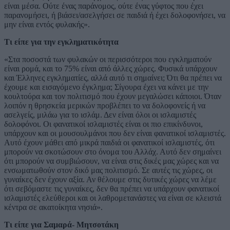
είναι μέσα. Ούτε ένας παράνομος, ούτε ένας γύφτος που έχει
παρανομήσει, ή βιάσει/ασελγήσει σε παιδιά ή έχει δολοφονήσει, να
μην είναι εντός φυλακής».
Τι είπε για την εγκληματικότητα
«Στα ποσοστά των φυλακών οι περισσότεροι που εγκληματούν
είναι ρομά, και το 75% είναι από άλλες χώρες. Φυσικά υπάρχουν
και Έλληνες εγκληματίες, αλλά αυτό τι σημαίνει; Ότι θα πρέπει να
έχουμε και εισαγόμενο έγκλημα; Σίγουρα έχει να κάνει με την
κουλτούρα και τον πολιτισμό που έχουν μεγαλώσει κάποιοι. Όταν
λοιπόν η θρησκεία μερικών προβλέπει το να δολοφονείς ή να
ασελγείς, μιλάω για το ισλάμ. Δεν είναι όλοι οι ισλαμιστές
δολοφόνοι. Οι φανατικοί ισλαμιστές είναι οι πιο επικίνδυνοι,
υπάρχουν και οι μουσουλμάνοι που δεν είναι φανατικοί ισλαμιστές.
Αυτό έχουν μάθει από μικρά παιδιά οι φανατικοί ισλαμιστές, ότι
μπορούν να σκοτώσουν στο όνομα του Αλλάχ. Αυτό δεν σημαίνει
ότι μπορούν να συμβιώσουν, να είναι στις δικές μας χώρες και να
ενσωματωθούν στον δικό μας πολιτισμό. Σε αυτές τις χώρες, οι
γυναίκες δεν έχουν αξία. Αν θέλουμε στις δυτικές χώρες να λέμε
ότι σεβόμαστε τις γυναίκες, δεν θα πρέπει να υπάρχουν φανατικοί
ισλαμιστές ελεύθεροι και οι λαθρομετανάστες να είναι σε κλειστά
κέντρα σε ακατοίκητα νησιά».
Τι είπε για Σαμαρά- Μητσοτάκη