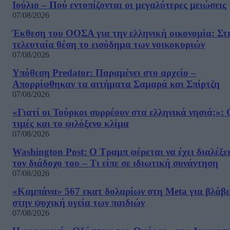
Ιούλιο – Πού εντοπίζονται οι μεγαλύτερες μειώσεις
07/08/2026
Έκθεση του ΟΟΣΑ για την ελληνική οικονομία: Στ
τελευταία θέση το εισόδημα των νοικοκυριών
07/08/2026
Υπόθεση Predator: Παραμένει στο αρχείο –
Απορρίφθηκαν τα αιτήματα Σαμαρά και Σπίρτζη
07/08/2026
«Γιατί οι Τούρκοι συρρέουν στα ελληνικά νησιά;»: 
τιμές και το φιλόξενο κλίμα
07/08/2026
Washington Post: Ο Τραμπ φέρεται να έχει διαλέξε
τον διάδοχο του – Τι είπε σε ιδιωτική συνάντηση
07/08/2026
«Καμπάνα» 567 εκατ δολαρίων στη Meta για βλάβε
στην ψυχική υγεία των παιδιών
07/08/2026