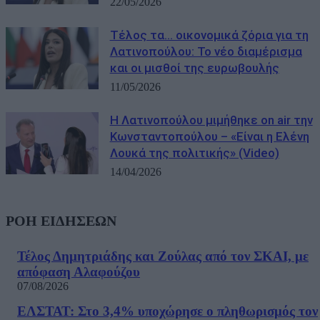
22/05/2026
Τέλος τα… οικονομικά ζόρια για τη
Λατινοπούλου: Το νέο διαμέρισμα
και οι μισθοί της ευρωβουλής
11/05/2026
H Λατινοπούλου μιμήθηκε on air την
Κωνσταντοπούλου – «Είναι η Ελένη
Λουκά της πολιτικής» (Video)
14/04/2026
ΡΟΗ ΕΙΔΗΣΕΩΝ
Τέλος Δημητριάδης και Ζούλας από τον ΣΚΑΙ, με
απόφαση Αλαφούζου
07/08/2026
ΕΛΣΤΑΤ: Στο 3,4% υποχώρησε ο πληθωρισμός τον