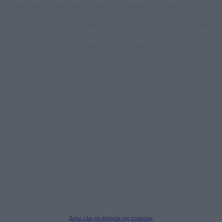
Μία ομάδα έμπειρων δημοσιογράφων δημιούργησαν πριν μερικά χρόνια το
dailypost.gr, με στόχο την αντικειμενική ενημέρωση και την ανάλυση πίσω από
τους τίτλους των ειδήσεων. Μαζί με μια μαχητική δημοσιογραφική ομάδα,
αποκαλύπτουν πολιτικά και παραπολιτικά θέματα, γράφουν επωνύμως την
άποψη τους, με γνώμονα τον ενημερωμένο αναγνώστη.
DAILYPOST.GR – ΤΑΥΤΌΤΗΤΑ
Ιδιοκτήτρια εταιρεία: «ΝΟΗΣΙΣ ΙΚΕ»
Έδρα: Δήμος Αμαρουσίου Αττικής, Αγ. Αθανασίου αρ. 21, Τ.Κ. 15125
ΑΦΜ: 801093076, Δ.Ο.Υ.: ΚΕΦΟΔΕ ΑΤΤΙΚΗΣ, E-mail: press@dailypost.gr, Τηλ.
επικοινωνίας: 2108066997
Νόμιμος Εκπρόσωπος: Ζαχαρός Σταμάτης
Μέτοχοι: Ζαχαρός Σταμάτης, Κουβαράς Γεώργιος, ΥΠΗΡΕΣΙΕΣ ΠΡΟΗΓΜΕΝΗΣ
ΤΕΧΝΟΛΟΓΙΑΣ ΠΑΡΑΓΩΓΗΣ ΟΠΤΙΚΟΑΚΟΥΣΤΙΚΩΝ ΜΕΣΩΝ ΜΕΛΕΤΩΝ ΚΑΙ
ΠΑΡΟΧΗΣ ΥΠΗΡΕΣΙΩΝ PLD PLUS ΑΝΩΝ ΕΤΑΙΡΙΑ
Δικαιούχος του ονόματος τομέα (dailypost.gr): ΝΟΗΣΙΣ ΙΚΕ
Διευθυντής/Διαχειριστής: Ζαχαρός Σταμάτης
Διευθυντής Σύνταξης: Ρενάτο Λέκκα
Δείτε εδώ τα στοιχεία της εταιρείας