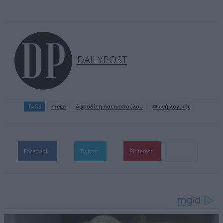
DAILYPOST
TAGS
mega
Αφροδίτη Λατινοπούλου
Φωνή λογικής
Facebook
Twitter
Pinterest