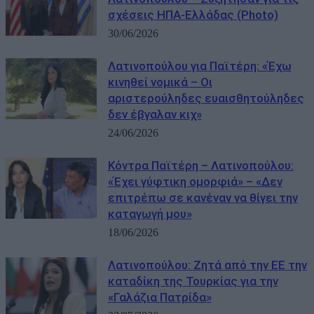
σχέσεις ΗΠΑ-Ελλάδας (Photo)
30/06/2026
Λατινοπούλου για Παϊτέρη: «Έχω
κινηθεί νομικά – Οι
αριστερούληδες ευαισθητούληδες
δεν έβγαλαν κιχ»
24/06/2026
Kόντρα Παϊτέρη – Λατινοπούλου:
«Έχει γύφτικη ομορφιά» – «Δεν
επιτρέπω σε κανέναν να θίγει την
καταγωγή μου»
18/06/2026
Λατινοπούλου: Ζητά από την ΕΕ την
καταδίκη της Τουρκίας για την
«Γαλάζια Πατρίδα»