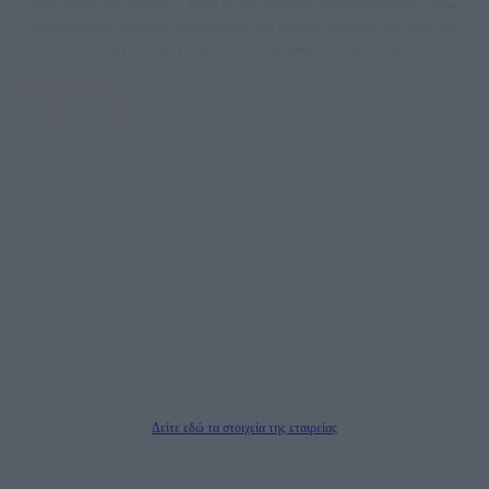
τους τίτλους των ειδήσεων. Μαζί με μια μαχητική δημοσιογραφική ομάδα,
αποκαλύπτουν πολιτικά και παραπολιτικά θέματα, γράφουν επωνύμως την
άποψη τους, με γνώμονα τον ενημερωμένο αναγνώστη.
DAILYPOST.GR – ΤΑΥΤΌΤΗΤΑ
Ιδιοκτήτρια εταιρεία: «ΝΟΗΣΙΣ ΙΚΕ»
Έδρα: Δήμος Αμαρουσίου Αττικής, Αγ. Αθανασίου αρ. 21, Τ.Κ. 15125
ΑΦΜ: 801093076, Δ.Ο.Υ.: ΚΕΦΟΔΕ ΑΤΤΙΚΗΣ, E-mail: press@dailypost.gr, Τηλ.
επικοινωνίας: 2108066997
Νόμιμος Εκπρόσωπος: Ζαχαρός Σταμάτης
Μέτοχοι: Ζαχαρός Σταμάτης, Κουβαράς Γεώργιος, ΥΠΗΡΕΣΙΕΣ ΠΡΟΗΓΜΕΝΗΣ
ΤΕΧΝΟΛΟΓΙΑΣ ΠΑΡΑΓΩΓΗΣ ΟΠΤΙΚΟΑΚΟΥΣΤΙΚΩΝ ΜΕΣΩΝ ΜΕΛΕΤΩΝ ΚΑΙ
ΠΑΡΟΧΗΣ ΥΠΗΡΕΣΙΩΝ PLD PLUS ΑΝΩΝ ΕΤΑΙΡΙΑ
Δικαιούχος του ονόματος τομέα (dailypost.gr): ΝΟΗΣΙΣ ΙΚΕ
Διευθυντής/Διαχειριστής: Ζαχαρός Σταμάτης
Διευθυντής Σύνταξης: Ρενάτο Λέκκα
Δείτε εδώ τα στοιχεία της εταιρείας