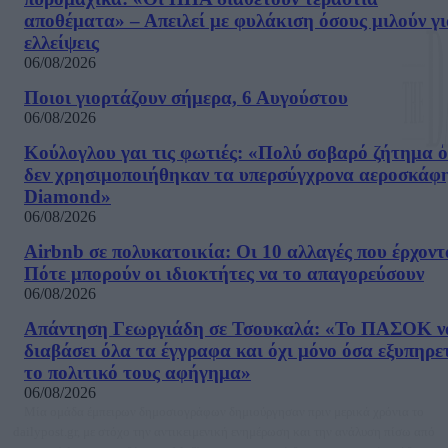
αποθέματα» – Απειλεί με φυλάκιση όσους μιλούν γ
ελλείψεις
06/08/2026
Ποιοι γιορτάζουν σήμερα, 6 Αυγούστου
06/08/2026
Κούλογλου γαι τις φωτιές: «Πολύ σοβαρό ζήτημα ό
δεν χρησιμοποιήθηκαν τα υπερσύγχρονα αεροσκάφ
Diamond»
06/08/2026
Airbnb σε πολυκατοικία: Οι 10 αλλαγές που έρχοντ
Πότε μπορούν οι ιδιοκτήτες να το απαγορεύσουν
06/08/2026
Απάντηση Γεωργιάδη σε Τσουκαλά: «Το ΠΑΣΟΚ ν
διαβάσει όλα τα έγγραφα και όχι μόνο όσα εξυπηρε
το πολιτικό τους αφήγημα»
06/08/2026
Μία ομάδα έμπειρων δημοσιογράφων δημιούργησαν πριν μερικά χρόνια το
dailypost.gr, με στόχο την αντικειμενική ενημέρωση και την ανάλυση πίσω από