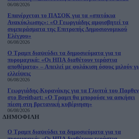
06/08/2026
Επανέρχεται το ΠΑΣΟΚ για τα «σπιτάκια
Ανακύκλωσης»: «Ο Γεωργιάδης αμφισβητεί τα
συμπεράσματα της Επιτροπής Δημοσιονομικού
Ελέγχου»
06/08/2026
Ο Τραμπ διαψεύδει τα δημοσιεύματα για τα
πυρομαχικά: «Οι ΗΠΑ διαθέτουν τεράστια
αποθέματα» – Απειλεί με φυλάκιση όσους μιλούν γ
ελλείψεις
06/08/2026
Γεωργιάδης-Κυρανάκης για τα Γλυπτά του Παρθε
στο Breitbart: «Ο Τραμπ θα μπορούσε να ασκήσει
πίεση στη βρετανική κυβέρνηση»
06/08/2026
ΔΗΜΟΦΙΛΗ
Ο Τραμπ διαψεύδει τα δημοσιεύματα για τα
πυρομαχικά: «Οι ΗΠΑ διαθέτουν τεράστια