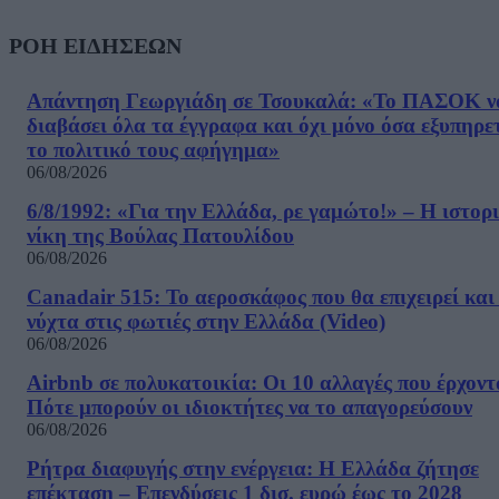
ΡΟΗ ΕΙΔΗΣΕΩΝ
Απάντηση Γεωργιάδη σε Τσουκαλά: «Το ΠΑΣΟΚ ν
διαβάσει όλα τα έγγραφα και όχι μόνο όσα εξυπηρε
το πολιτικό τους αφήγημα»
06/08/2026
6/8/1992: «Για την Ελλάδα, ρε γαμώτο!» – Η ιστορ
νίκη της Βούλας Πατουλίδου
06/08/2026
Canadair 515: Το αεροσκάφος που θα επιχειρεί και
νύχτα στις φωτιές στην Ελλάδα (Video)
06/08/2026
Airbnb σε πολυκατοικία: Οι 10 αλλαγές που έρχοντ
Πότε μπορούν οι ιδιοκτήτες να το απαγορεύσουν
06/08/2026
Ρήτρα διαφυγής στην ενέργεια: Η Ελλάδα ζήτησε
επέκταση – Επενδύσεις 1 δισ. ευρώ έως το 2028