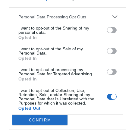
third parties.
Personal Data Processing Opt Outs
I want to opt-out of the Sharing of my
personal data.
Opted In
I want to opt-out of the Sale of my
ΜΠΟΡΕΙ ΝΑ ΣΑΣ ΕΝΔΙΑΦΕΡΕΙ
Personal Data.
Opted In
Με συνταγή… Βορίδη- Αυγενάκη η
I want to opt-out of processing my
ΝΔ στην Προανακριτική για
Personal Data for Targeted Advertising.
Opted In
Αραμπατζή- Λιβανό
04/05/2026
I want to opt-out of Collection, Use,
Retention, Sale, and/or Sharing of my
Personal Data that Is Unrelated with the
Φωτεινή Αραμπατζή: Ο γάμος της
Purposes for which it was collected.
με τον Μαγκριώτη και οι κουμπάροι
Opted Out
Τζοχατζόπουλος και Λαλιώτης
CONFIRM
09/04/2026