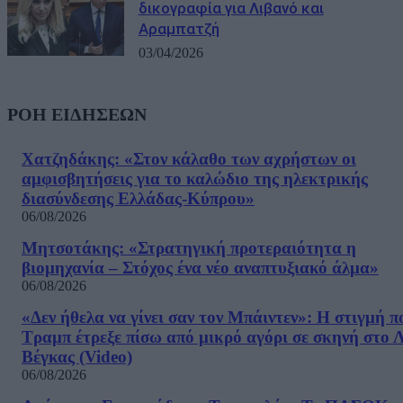
δικογραφία για Λιβανό και
Αραμπατζή
03/04/2026
ΡΟΗ ΕΙΔΗΣΕΩΝ
Χατζηδάκης: «Στον κάλαθο των αχρήστων οι
αμφισβητήσεις για το καλώδιο της ηλεκτρικής
διασύνδεσης Ελλάδας-Κύπρου»
06/08/2026
Μητσοτάκης: «Στρατηγική προτεραιότητα η
βιομηχανία – Στόχος ένα νέο αναπτυξιακό άλμα»
06/08/2026
«Δεν ήθελα να γίνει σαν τον Μπάιντεν»: Η στιγμή π
Τραμπ έτρεξε πίσω από μικρό αγόρι σε σκηνή στο 
Βέγκας (Video)
06/08/2026