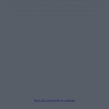
dailypost.gr, με στόχο την αντικειμενική ενημέρωση και την ανάλυση πίσω από
τους τίτλους των ειδήσεων. Μαζί με μια μαχητική δημοσιογραφική ομάδα,
αποκαλύπτουν πολιτικά και παραπολιτικά θέματα, γράφουν επωνύμως την
άποψη τους, με γνώμονα τον ενημερωμένο αναγνώστη.
DAILYPOST.GR – ΤΑΥΤΌΤΗΤΑ
Ιδιοκτήτρια εταιρεία: «ΝΟΗΣΙΣ ΙΚΕ»
Έδρα: Δήμος Αμαρουσίου Αττικής, Αγ. Αθανασίου αρ. 21, Τ.Κ. 15125
ΑΦΜ: 801093076, Δ.Ο.Υ.: ΚΕΦΟΔΕ ΑΤΤΙΚΗΣ, E-mail: press@dailypost.gr, Τηλ.
επικοινωνίας: 2108066997
Νόμιμος Εκπρόσωπος: Ζαχαρός Σταμάτης
Μέτοχοι: Ζαχαρός Σταμάτης, Κουβαράς Γεώργιος, ΥΠΗΡΕΣΙΕΣ ΠΡΟΗΓΜΕΝΗΣ
ΤΕΧΝΟΛΟΓΙΑΣ ΠΑΡΑΓΩΓΗΣ ΟΠΤΙΚΟΑΚΟΥΣΤΙΚΩΝ ΜΕΣΩΝ ΜΕΛΕΤΩΝ ΚΑΙ
ΠΑΡΟΧΗΣ ΥΠΗΡΕΣΙΩΝ PLD PLUS ΑΝΩΝ ΕΤΑΙΡΙΑ
Δικαιούχος του ονόματος τομέα (dailypost.gr): ΝΟΗΣΙΣ ΙΚΕ
Διευθυντής/Διαχειριστής: Ζαχαρός Σταμάτης
Διευθυντής Σύνταξης: Ρενάτο Λέκκα
Δείτε εδώ τα στοιχεία της εταιρείας