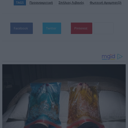
TAGS
Προανακριτική
Σπήλιος Λιβανός
Φωτεινή Αραμπατζή
Facebook
Twitter
Pinterest