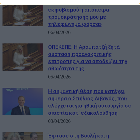
Φωτεινή Αραμπατζή: «Πράξη
εκφοβισμού η απόπειρα
τρομοκράτησής μου με
τηλεφώνημα φάρσα»
06/04/2026
ΟΠΕΚΕΠΕ: Η Αραμπατζή ζητά
σύσταση προανακριτικής
επιτροπής για να αποδείξει την
αθωότητα της
05/04/2026
Η σημαντική θέση που κατέχει
σήμερα ο Σπήλιος Λιβανός, που
ελέγχεται για ηθική αυτουργία σε
απιστία κατ’ εξακολούθηση
03/04/2026
Έφτασε στη Βουλή και η