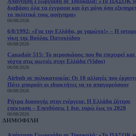
Απάντηση Γεωργιάδη σε Τσουκαλά: «Το ΠΑΣΟΚ ν
διαβάσει όλα τα έγγραφα και όχι μόνο όσα εξυπηρε
το πολιτικό τους αφήγημα»
06/08/2026
6/8/1992: «Για την Ελλάδα, ρε γαμώτο!» – Η ιστορ
νίκη της Βούλας Πατουλίδου
06/08/2026
Canadair 515: Το αεροσκάφος που θα επιχειρεί και
νύχτα στις φωτιές στην Ελλάδα (Video)
06/08/2026
Airbnb σε πολυκατοικία: Οι 10 αλλαγές που έρχοντ
Πότε μπορούν οι ιδιοκτήτες να το απαγορεύσουν
06/08/2026
Ρήτρα διαφυγής στην ενέργεια: Η Ελλάδα ζήτησε
επέκταση – Επενδύσεις 1 δισ. ευρώ έως το 2028
06/08/2026
ΔΗΜΟΦΙΛΗ
Απάντηση Γεωργιάδη σε Τσουκαλά: «Το ΠΑΣΟΚ ν