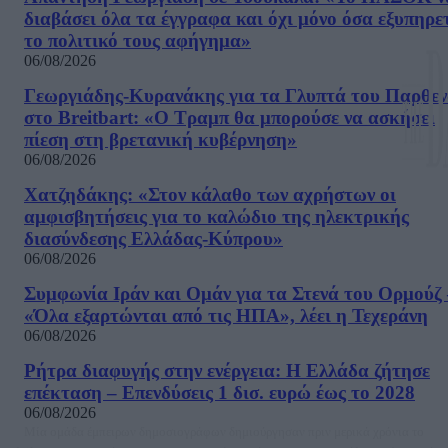
διαβάσει όλα τα έγγραφα και όχι μόνο όσα εξυπηρε
το πολιτικό τους αφήγημα»
06/08/2026
Γεωργιάδης-Κυρανάκης για τα Γλυπτά του Παρθε
στο Breitbart: «Ο Τραμπ θα μπορούσε να ασκήσει
πίεση στη βρετανική κυβέρνηση»
06/08/2026
Χατζηδάκης: «Στον κάλαθο των αχρήστων οι
αμφισβητήσεις για το καλώδιο της ηλεκτρικής
διασύνδεσης Ελλάδας-Κύπρου»
06/08/2026
Συμφωνία Ιράν και Ομάν για τα Στενά του Ορμούζ 
«Όλα εξαρτώνται από τις ΗΠΑ», λέει η Τεχεράνη
06/08/2026
Ρήτρα διαφυγής στην ενέργεια: Η Ελλάδα ζήτησε
επέκταση – Επενδύσεις 1 δισ. ευρώ έως το 2028
06/08/2026
Μία ομάδα έμπειρων δημοσιογράφων δημιούργησαν πριν μερικά χρόνια το