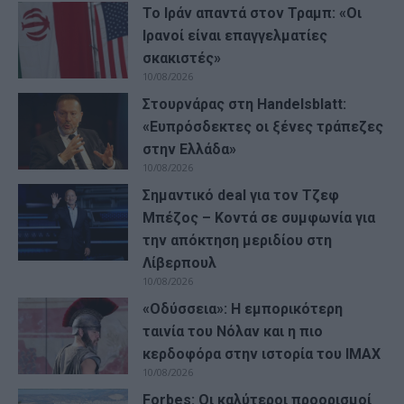
Το Ιράν απαντά στον Τραμπ: «Οι
Ιρανοί είναι επαγγελματίες
σκακιστές»
10/08/2026
Στουρνάρας στη Handelsblatt:
«Ευπρόσδεκτες οι ξένες τράπεζες
στην Ελλάδα»
10/08/2026
Σημαντικό deal για τον Τζεφ
Μπέζος – Κοντά σε συμφωνία για
την απόκτηση μεριδίου στη
Λίβερπουλ
10/08/2026
«Οδύσσεια»: Η εμπορικότερη
ταινία του Νόλαν και η πιο
κερδοφόρα στην ιστορία του IMAX
10/08/2026
Forbes: Οι καλύτεροι προορισμοί