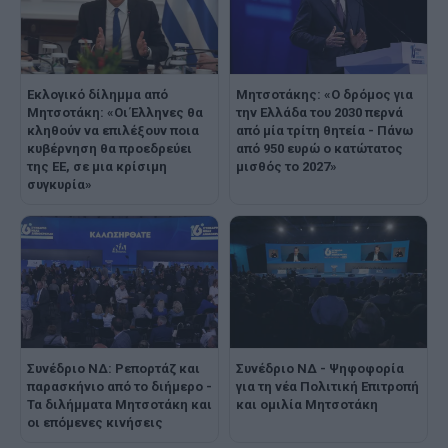
Εκλογικό δίλημμα από
Μητσοτάκης: «Ο δρόμος για
Μητσοτάκη: «Οι Έλληνες θα
την Ελλάδα του 2030 περνά
κληθούν να επιλέξουν ποια
από μία τρίτη θητεία - Πάνω
κυβέρνηση θα προεδρεύει
από 950 ευρώ ο κατώτατος
της ΕΕ, σε μια κρίσιμη
μισθός το 2027»
συγκυρία»
Συνέδριο ΝΔ: Ρεπορτάζ και
Συνέδριο ΝΔ - Ψηφοφορία
παρασκήνιο από το διήμερο -
για τη νέα Πολιτική Επιτροπή
Τα διλήμματα Μητσοτάκη και
και ομιλία Μητσοτάκη
οι επόμενες κινήσεις