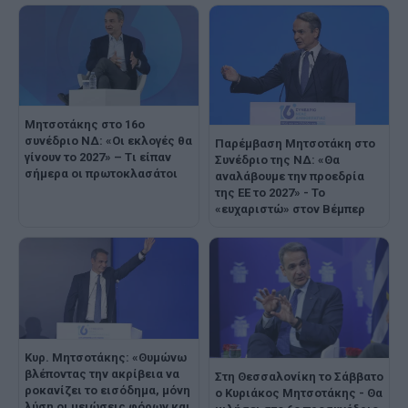
Μητσοτάκης στο 16ο
συνέδριο ΝΔ: «Οι εκλογές θα
Παρέμβαση Μητσοτάκη στο
γίνουν το 2027» – Tι είπαν
Συνέδριο της ΝΔ: «Θα
σήμερα οι πρωτοκλασάτοι
αναλάβουμε την προεδρία
της ΕΕ το 2027» - Το
«ευχαριστώ» στον Βέμπερ
Κυρ. Μητσοτάκης: «Θυμώνω
βλέποντας την ακρίβεια να
Στη Θεσσαλονίκη το Σάββατο
ροκανίζει το εισόδημα, μόνη
ο Κυριάκος Μητσοτάκης - Θα
λύση οι μειώσεις φόρων και