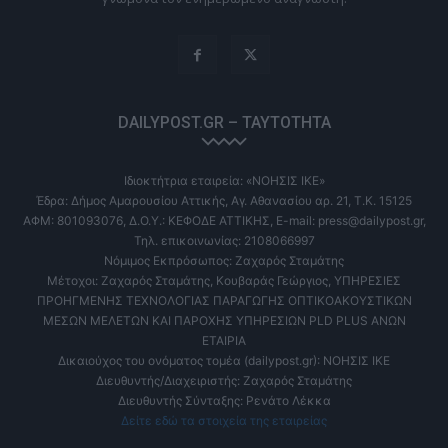
DAILYPOST.GR – ΤΑΥΤΌΤΗΤΑ
Ιδιοκτήτρια εταιρεία: «ΝΟΗΣΙΣ ΙΚΕ»
Έδρα: Δήμος Αμαρουσίου Αττικής, Αγ. Αθανασίου αρ. 21, Τ.Κ. 15125
ΑΦΜ: 801093076, Δ.Ο.Υ.: ΚΕΦΟΔΕ ΑΤΤΙΚΗΣ, E-mail: press@dailypost.gr,
Τηλ. επικοινωνίας: 2108066997
Νόμιμος Εκπρόσωπος: Ζαχαρός Σταμάτης
Μέτοχοι: Ζαχαρός Σταμάτης, Κουβαράς Γεώργιος, ΥΠΗΡΕΣΙΕΣ
ΠΡΟΗΓΜΕΝΗΣ ΤΕΧΝΟΛΟΓΙΑΣ ΠΑΡΑΓΩΓΗΣ ΟΠΤΙΚΟΑΚΟΥΣΤΙΚΩΝ
ΜΕΣΩΝ ΜΕΛΕΤΩΝ ΚΑΙ ΠΑΡΟΧΗΣ ΥΠΗΡΕΣΙΩΝ PLD PLUS ΑΝΩΝ
ΕΤΑΙΡΙΑ
Δικαιούχος του ονόματος τομέα (dailypost.gr): ΝΟΗΣΙΣ ΙΚΕ
Διευθυντής/Διαχειριστής: Ζαχαρός Σταμάτης
Διευθυντής Σύνταξης: Ρενάτο Λέκκα
Δείτε εδώ τα στοιχεία της εταιρείας