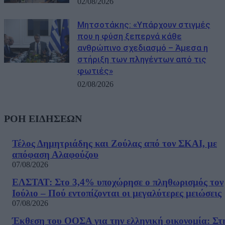
02/08/2026
Μητσοτάκης: «Υπάρχουν στιγμές
που η φύση ξεπερνά κάθε
ανθρώπινο σχεδιασμό – Άμεσα η
στήριξη των πληγέντων από τις
φωτιές»
02/08/2026
ΡΟΗ ΕΙΔΗΣΕΩΝ
Τέλος Δημητριάδης και Ζούλας από τον ΣΚΑΙ, με
απόφαση Αλαφούζου
07/08/2026
ΕΛΣΤΑΤ: Στο 3,4% υποχώρησε ο πληθωρισμός τον
Ιούλιο – Πού εντοπίζονται οι μεγαλύτερες μειώσεις
07/08/2026
Έκθεση του ΟΟΣΑ για την ελληνική οικονομία: Στ