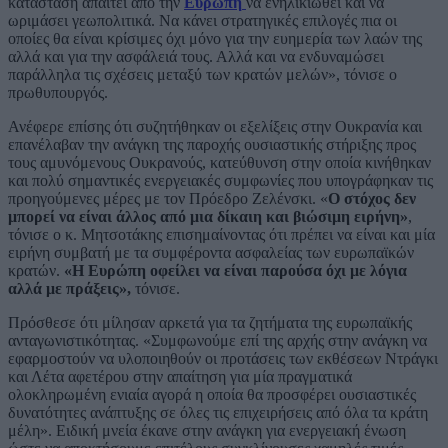
κατάσταση απαιτεί από την
Ευρώπη
να ενηλικιωθεί και να
ωριμάσει γεωπολιτικά. Να κάνει στρατηγικές επιλογές πια οι
οποίες θα είναι κρίσιμες όχι μόνο για την ευημερία των λαών της
αλλά και για την ασφάλειά τους. Αλλά και να ενδυναμώσει
παράλληλα τις σχέσεις μεταξύ των κρατών μελών», τόνισε ο
πρωθυπουργός.
Ανέφερε επίσης ότι συζητήθηκαν οι εξελίξεις στην Ουκρανία και
επανέλαβαν την ανάγκη της παροχής ουσιαστικής στήριξης προς
τους αμυνόμενους Ουκρανούς, κατεύθυνση στην οποία κινήθηκαν
και πολύ σημαντικές ενεργειακές συμφωνίες που υπογράφηκαν τις
προηγούμενες μέρες με τον Πρόεδρο Ζελένσκι. «
Ο στόχος δεν
μπορεί να είναι άλλος από μια δίκαιη και βιώσιμη ειρήνη»
,
τόνισε ο κ. Μητσοτάκης επισημαίνοντας ότι πρέπει να είναι και μία
ειρήνη συμβατή με τα συμφέροντα ασφαλείας των ευρωπαϊκών
κρατών.
«Η Ευρώπη οφείλει να είναι παρούσα όχι με λόγια
αλλά με πράξεις»,
τόνισε.
Πρόσθεσε ότι μίλησαν αρκετά για τα ζητήματα της ευρωπαϊκής
ανταγωνιστικότητας. «Συμφωνούμε επί της αρχής στην ανάγκη να
εφαρμοστούν να υλοποιηθούν οι προτάσεις των εκθέσεων Ντράγκι
και Λέτα αφετέρου στην απαίτηση για μία πραγματικά
ολοκληρωμένη ενιαία αγορά η οποία θα προσφέρει ουσιαστικές
δυνατότητες ανάπτυξης σε όλες τις επιχειρήσεις από όλα τα κράτη
μέλη». Ειδική μνεία έκανε στην ανάγκη για ενεργειακή ένωση