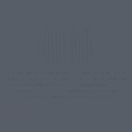
Μία ομάδα έμπειρων δημοσιογράφων δημιούργησαν πριν μερικά χρόνια το
dailypost.gr, με στόχο την αντικειμενική ενημέρωση και την ανάλυση πίσω από
τους τίτλους των ειδήσεων. Μαζί με μια μαχητική δημοσιογραφική ομάδα,
αποκαλύπτουν πολιτικά και παραπολιτικά θέματα, γράφουν επωνύμως την
άποψη τους, με γνώμονα τον ενημερωμένο αναγνώστη.