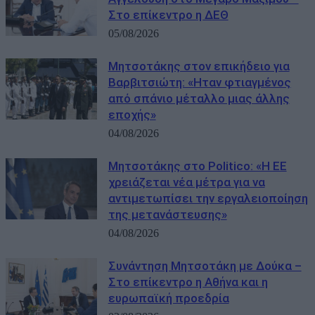
Στο επίκεντρο η ΔΕΘ
05/08/2026
Μητσοτάκης στον επικήδειο για
Βαρβιτσιώτη: «Ηταν φτιαγμένος
από σπάνιο μέταλλο μιας άλλης
εποχής»
04/08/2026
Μητσοτάκης στο Politico: «Η ΕΕ
χρειάζεται νέα μέτρα για να
αντιμετωπίσει την εργαλειοποίηση
της μετανάστευσης»
04/08/2026
Συνάντηση Μητσοτάκη με Δούκα –
Στο επίκεντρο η Αθήνα και η
ευρωπαϊκή προεδρία