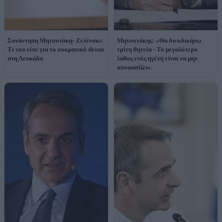
Συνάντηση Μητσοτάκη- Ζελένσκι:
Μητσοτάκης: «Θα διεκδικήσω
Τι του είπε για το ουκρανικό drone
τρίτη θητεία - Το μεγαλύτερο
στη Λευκάδα
λάθος ενός ηγέτη είναι να μην
αποφασίζει»