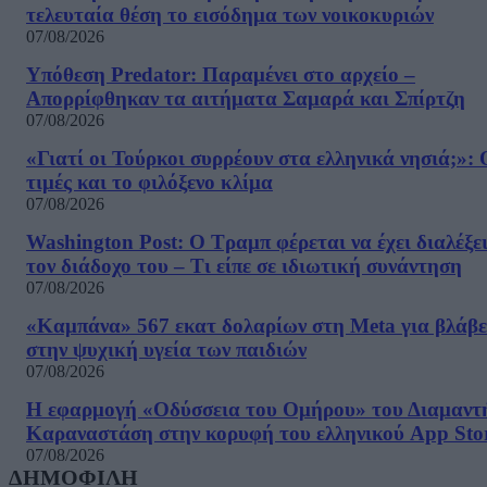
τελευταία θέση το εισόδημα των νοικοκυριών
07/08/2026
Υπόθεση Predator: Παραμένει στο αρχείο –
Απορρίφθηκαν τα αιτήματα Σαμαρά και Σπίρτζη
07/08/2026
«Γιατί οι Τούρκοι συρρέουν στα ελληνικά νησιά;»: 
τιμές και το φιλόξενο κλίμα
07/08/2026
Washington Post: Ο Τραμπ φέρεται να έχει διαλέξε
τον διάδοχο του – Τι είπε σε ιδιωτική συνάντηση
07/08/2026
«Καμπάνα» 567 εκατ δολαρίων στη Meta για βλάβε
στην ψυχική υγεία των παιδιών
07/08/2026
Η εφαρμογή «Οδύσσεια του Ομήρου» του Διαμαντ
Καραναστάση στην κορυφή του ελληνικού App Sto
07/08/2026
ΔΗΜΟΦΙΛΗ