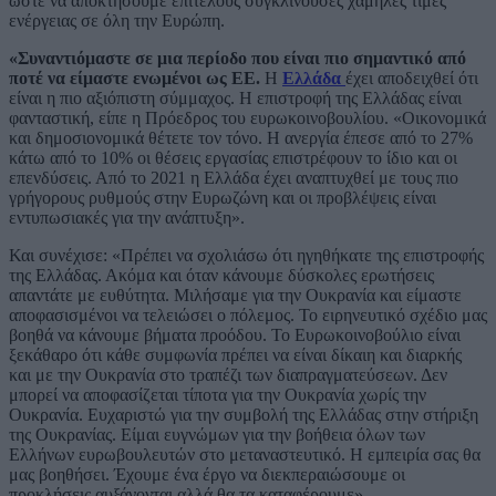
ώστε να αποκτήσουμε επιτέλους συγκλίνουσες χαμηλές τιμές
ενέργειας σε όλη την Ευρώπη.
«Συναντιόμαστε σε μια περίοδο που είναι πιο σημαντικό από
ποτέ να είμαστε ενωμένοι ως ΕΕ.
Η
Ελλάδα
έχει αποδειχθεί ότι
είναι η πιο αξιόπιστη σύμμαχος. Η επιστροφή της Ελλάδας είναι
φανταστική, είπε η Πρόεδρος του ευρωκοινοβουλίου. «Οικονομικά
και δημοσιονομικά θέτετε τον τόνο. Η ανεργία έπεσε από το 27%
κάτω από το 10% οι θέσεις εργασίας επιστρέφουν το ίδιο και οι
επενδύσεις. Από το 2021 η Ελλάδα έχει αναπτυχθεί με τους πιο
γρήγορους ρυθμούς στην Ευρωζώνη και οι προβλέψεις είναι
εντυπωσιακές για την ανάπτυξη».
Και συνέχισε: «Πρέπει να σχολιάσω ότι ηγηθήκατε της επιστροφής
της Ελλάδας. Ακόμα και όταν κάνουμε δύσκολες ερωτήσεις
απαντάτε με ευθύτητα. Μιλήσαμε για την Ουκρανία και είμαστε
αποφασισμένοι να τελειώσει ο πόλεμος. Το ειρηνευτικό σχέδιο μας
βοηθά να κάνουμε βήματα προόδου. Το Ευρωκοινοβούλιο είναι
ξεκάθαρο ότι κάθε συμφωνία πρέπει να είναι δίκαιη και διαρκής
και με την Ουκρανία στο τραπέζι των διαπραγματεύσεων. Δεν
μπορεί να αποφασίζεται τίποτα για την Ουκρανία χωρίς την
Ουκρανία. Ευχαριστώ για την συμβολή της Ελλάδας στην στήριξη
της Ουκρανίας. Είμαι ευγνώμων για την βοήθεια όλων των
Ελλήνων ευρωβουλευτών στο μεταναστευτικό. Η εμπειρία σας θα
μας βοηθήσει. Έχουμε ένα έργο να διεκπεραιώσουμε οι
προκλήσεις αυξάνονται αλλά θα τα καταφέρουμε».