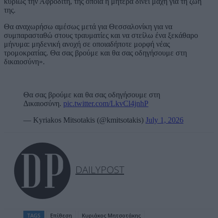
κυρίως την Αφροδίτη, της οποία η μητέρα δίνει μάχη για τη ζωή
της.
Θα αναχωρήσω αμέσως μετά για Θεσσαλονίκη για να
συμπαρασταθώ στους τραυματίες και να στείλω ένα ξεκάθαρο
μήνυμα: μηδενική ανοχή σε οποιαδήποτε μορφή νέας
τρομοκρατίας. Θα σας βρούμε και θα σας οδηγήσουμε στη
δικαιοσύνη».
Θα σας βρούμε και θα σας οδηγήσουμε στη
Δικαιοσύνη.
pic.twitter.com/LkvCl4jnhP
— Kyriakos Mitsotakis (@kmitsotakis)
July 1, 2026
DAILYPOST
TAGS
Επίθεση
Κυριάκος Μητσοτάκης