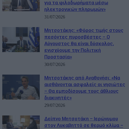
για τα φιλοδωρήματα μέσω
ηλεκτρονικών πληρωμών»
31/07/2026
Μητσοτάκης: «Φόρος τιμής στους
πεσόντες πυροσβέστες – Ο
Αύγουστος θα είναι δύσκολος,
ενισχύουμε την Πολιτική
Προστασία»
30/07/2026
Μητσοτάκης από Αγαθονήσι: «Να
αισθάνονται ασφαλείς οι νησιώτες
– Θα εμποδίσουμε τους άθλιους
διακινητές»
29/07/2026
Δείπνο Μητσοτάκη – Ιερώνυμου
στον Λυκαβηττό σε θερμό κλίμα –