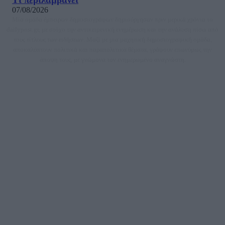
07/08/2026
Μία ομάδα έμπειρων δημοσιογράφων δημιούργησαν πριν μερικά χρόνια το
dailypost.gr, με στόχο την αντικειμενική ενημέρωση και την ανάλυση πίσω από
τους τίτλους των ειδήσεων. Μαζί με μια μαχητική δημοσιογραφική ομάδα,
αποκαλύπτουν πολιτικά και παραπολιτικά θέματα, γράφουν επωνύμως την
άποψη τους, με γνώμονα τον ενημερωμένο αναγνώστη.
DAILYPOST.GR – ΤΑΥΤΌΤΗΤΑ
Ιδιοκτήτρια εταιρεία: «ΝΟΗΣΙΣ ΙΚΕ»
Έδρα: Δήμος Αμαρουσίου Αττικής, Αγ. Αθανασίου αρ. 21, Τ.Κ. 15125
ΑΦΜ: 801093076, Δ.Ο.Υ.: ΚΕΦΟΔΕ ΑΤΤΙΚΗΣ, E-mail: press@dailypost.gr, Τηλ.
επικοινωνίας: 2108066997
Νόμιμος Εκπρόσωπος: Ζαχαρός Σταμάτης
Μέτοχοι: Ζαχαρός Σταμάτης, Κουβαράς Γεώργιος, ΥΠΗΡΕΣΙΕΣ ΠΡΟΗΓΜΕΝΗΣ
ΤΕΧΝΟΛΟΓΙΑΣ ΠΑΡΑΓΩΓΗΣ ΟΠΤΙΚΟΑΚΟΥΣΤΙΚΩΝ ΜΕΣΩΝ ΜΕΛΕΤΩΝ ΚΑΙ
ΠΑΡΟΧΗΣ ΥΠΗΡΕΣΙΩΝ PLD PLUS ΑΝΩΝ ΕΤΑΙΡΙΑ
Δικαιούχος του ονόματος τομέα (dailypost.gr): ΝΟΗΣΙΣ ΙΚΕ
Διευθυντής/Διαχειριστής: Ζαχαρός Σταμάτης