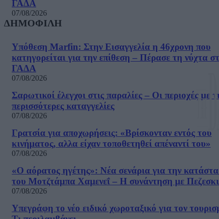
ΓΑΔΑ
07/08/2026
ΔΗΜΟΦΙΛΗ
Υπόθεση Marfin: Στην Εισαγγελία η 46χρονη που
κατηγορείται για την επίθεση – Πέρασε τη νύχτα σ
ΓΑΔΑ
07/08/2026
Σαρωτικοί έλεγχοι στις παραλίες – Οι περιοχές με τ
περισσότερες καταγγελίες
07/08/2026
Γρατσία για αποχωρήσεις: «Bρίσκονταν εντός του
κινήματος, αλλα είχαν τοποθετηθεί απέναντί του»
07/08/2026
«Ο αόρατος ηγέτης»: Νέα σενάρια για την κατάστ
του Μοτζτάμπα Χαμενεΐ – Η συνάντηση με Πεζεσκ
07/08/2026
Υπεγράφη το νέο ειδικό χωροταξικό για τον τουρισ
Τι περιλαμβάνει