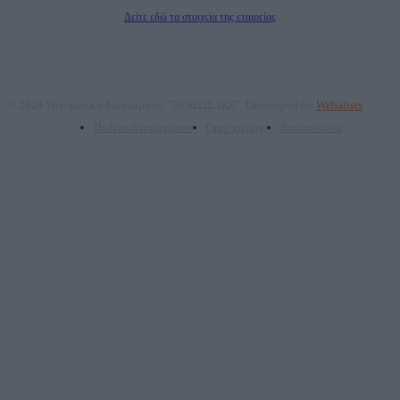
Διευθυντής Σύνταξης: Ρενάτο Λέκκα
Δείτε εδώ τα στοιχεία της εταιρείας
© 2024 Πνευματικά δικαιώματα: "ΝΟΗΣΙΣ ΙΚΕ". Developed by
Webalists
Πολιτική απορρήτου
Όροι χρήσης
Επικοινωνία