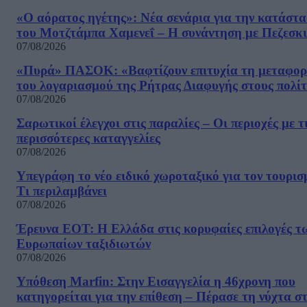
«Ο αόρατος ηγέτης»: Νέα σενάρια για την κατάστ
του Μοτζτάμπα Χαμενεΐ – Η συνάντηση με Πεζεσκ
07/08/2026
«Πυρά» ΠΑΣΟΚ: «Βαφτίζουν επιτυχία τη μεταφο
του λογαριασμού της Ρήτρας Διαφυγής στους πολίτ
07/08/2026
Σαρωτικοί έλεγχοι στις παραλίες – Οι περιοχές με τ
περισσότερες καταγγελίες
07/08/2026
Υπεγράφη το νέο ειδικό χωροταξικό για τον τουρισ
Τι περιλαμβάνει
07/08/2026
Έρευνα ΕΟΤ: Η Ελλάδα στις κορυφαίες επιλογές τ
Ευρωπαίων ταξιδιωτών
07/08/2026
Υπόθεση Marfin: Στην Εισαγγελία η 46χρονη που
κατηγορείται για την επίθεση – Πέρασε τη νύχτα σ