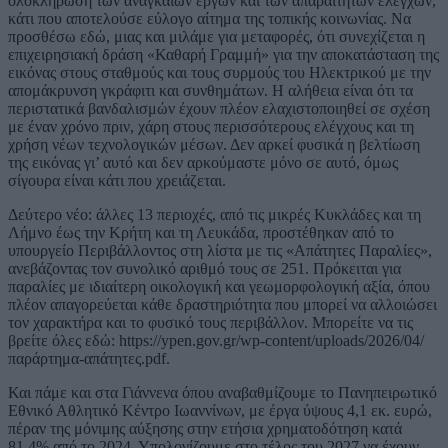
ολοκλήρωση των αναγκαίων έργων και των απαραίτητων ελέγχων,
κάτι που αποτελούσε εύλογο αίτημα της τοπικής κοινωνίας. Να
προσθέσω εδώ, μιας και μιλάμε για μεταφορές, ότι συνεχίζεται η
επιχειρησιακή δράση «Καθαρή Γραμμή» για την αποκατάσταση της
εικόνας στους σταθμούς και τους συρμούς του Ηλεκτρικού με την
απομάκρυνση γκράφιτι και συνθημάτων. Η αλήθεια είναι ότι τα
περιστατικά βανδαλισμών έχουν πλέον ελαχιστοποιηθεί σε σχέση
με έναν χρόνο πριν, χάρη στους περισσότερους ελέγχους και τη
χρήση νέων τεχνολογικών μέσων. Δεν αρκεί φυσικά η βελτίωση
της εικόνας γι’ αυτό και δεν αρκούμαστε μόνο σε αυτό, όμως
σίγουρα είναι κάτι που χρειάζεται.
Δεύτερο νέο: άλλες 13 περιοχές, από τις μικρές Κυκλάδες και τη
Λήμνο έως την Κρήτη και τη Λευκάδα, προστέθηκαν από το
υπουργείο Περιβάλλοντος στη λίστα με τις «Απάτητες Παραλίες»,
ανεβάζοντας τον συνολικό αριθμό τους σε 251. Πρόκειται για
παραλίες με ιδιαίτερη οικολογική και γεωμορφολογική αξία, όπου
πλέον απαγορεύεται κάθε δραστηριότητα που μπορεί να αλλοιώσει
τον χαρακτήρα και το φυσικό τους περιβάλλον. Μπορείτε να τις
βρείτε όλες εδώ: https://ypen.gov.gr/wp-content/uploads/2026/04/
παράρτημα-απάτητες.pdf.
Και πάμε και στα Γιάννενα όπου αναβαθμίζουμε το Πανηπειρωτικό
Εθνικό Αθλητικό Κέντρο Ιωαννίνων, με έργα ύψους 4,1 εκ. ευρώ,
πέραν της μόνιμης αύξησης στην ετήσια χρηματοδότηση κατά
81,4% από το 2024. Υπολογίζουμε στο τέλος του 2027 να έχουν