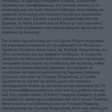
επενδύσεις. Η τριμερής συνεργασία Ελλάδας, Κύπρου και
Ιορδανίας που επαναβεβαιώσαμε στο ανώτατο επίπεδο με τη
συνάντησή μας στο Αμάν αποτελεί υπόδειγμα συνεννόησης και
ειρηνικής συνύπαρξης στην περιοχή, ένα μήνυμα περισσότερο
επίκαιρο από ποτέ. Είμαστε η φυσική γέφυρα ανάμεσα στην
Ιορδανία, τη Μέση Ανατολή και τον Κόλπο με την Ευρωπαϊκή
Ένωση. Όσα συμβαίνουν στην περιοχή αφορούν άμεσα και την
ασφάλεια της Ευρώπης.
Στο πλαίσιο της επίσκεψής μου στο Άμπου Ντάμπι υπογράψαμε
και στρατηγική συνεργασία με την κυβέρνηση των Ηνωμένων
Αραβικών Εμιράτων στους τομείς της Τεχνητής Νοημοσύνης, των
νέων τεχνολογιών και των ψηφιακών υποδομών. Η συμφωνία
προβλέπει επενδύσεις στο πεδίο των αναδυόμενων τεχνολογιών,
συνεργασία στους τομείς της εκπαίδευσης και της υγείας, καθώς
και την από κοινού ανάπτυξη εργαλείων που μπορούν να
ενισχύσουν την αποτελεσματικότητα της δημόσιας διοίκησης.
Άλλωστε, στο πεδίο της Τεχνητής Νοημοσύνης, η Ελλάδα
εξελίσσεται σε μία από τις πρώτες χώρες που αποκτούν
ολοκληρωμένο πλαίσιο για την εισαγωγή και αξιοποίηση της ΤΝ
στη δευτεροβάθμια εκπαίδευση, τόσο από τους μαθητές όσο και
από τους εκπαιδευτικούς. Η Κοινή Υπουργική Απόφαση, η οποία
υπεγράφη την προηγούμενη εβδομάδα από την Υπουργό Παιδείας,
Θρησκευμάτων και Αθλητισμού και τον Υπουργό Ψηφιακής
Διακυβέρνησης και Τεχνητής Νοημοσύνης, θέτει τους κανόνες για