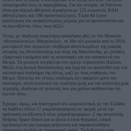
ολοκληρωθεί όλες οι παρεμβάσεις. Για την ιστορία, τα Γιάννενα
είναι μια ισχυρή αθλητική περιφέρεια με 125 σωματεία, 8.641
αθλητές/τριες και 198 προπονητές/τριες. Τώρα θα έχουν
καλύτερους και ασφαλέστερους χώρους για να προπονούνται και
να αγωνίζονται, όπως τους αξίζει.
Τέλος, με ιδιαίτερη συγκίνηση εγκαινίασα χθες το νέο Μουσείο
«Θεσσαλονικέων Μητρόπολις», το 29ο νέο μουσείο από το 2019,
μια κιβωτό που περικλείει πληθώρα αποτυπωμάτων της μακράς
ιστορίας της Θεσσαλονίκης και όλης της Μακεδονίας, με χιλιάδες
εξαιρετικά ευρήματα από τις ανασκαφές για την κατασκευή του
Μετρό. Το μουσείο στεγάζεται στο πρώην στρατόπεδο Παύλου
Μελά, στη Δυτική Θεσσαλονίκη, και έρχεται να προστεθεί στα νέα
πολιτιστικά τοπόσημα της πόλης, μαζί με τους σταθμούς του
Μετρό. Πιστεύω ότι τέτοιες υποδομές δεν αφορούν μόνο τον
πολιτισμό, αλλά συνολικά την ποιότητα ζωής και την ανάπτυξη μιας
περιοχής, ιδιαίτερα σε γειτονιές που για χρόνια αισθάνονταν ότι
έμεναν πίσω.
Έχουμε, όμως, και διαστημικά νέα -κυριολεκτικά, με την Ελλάδα
να διαθέτει πλέον 17 μικροδορυφόρους σε τροχιά, μετά την
πρόσφατη εκτόξευση 6 νέων μικροδορυφόρων -2 της αποστολής
Hellenic Space Dawn και οι άλλοι 4 είναι θερμικοί, ειδικά
σχεδιασμένοι για έγκαιρη ανίχνευση και παρακολούθηση
πυρκαγιών σχεδόν σε πραγματικό χρόνο. Τα δεδομένα τους