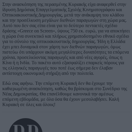
Στην ανασκόπηση της περασμένης Κυριακής είχα αναφερθεί στην
ίδρυση Δημόσιας Επαγγελματικής Σχολής Κινηματογράφου και
Οπτικοακουστικής Δημιουργίας, μετά την ανάκαμψη του κλάδου
και την προσέλκυση μεγάλων διεθνών παραγωγών στη χώρα μας.
Αυτό που δεν σας είπα είναι για το δεύτερο πενταετές σχέδιο
δράσης «Greece on Screen», ύψους 750 εκ. ευρώ, για να αποκτήσει
η χώρα ένα συνεκτικό και πλήρως χρηματοδοτημένο εθνικό σχέδιο
για το σύνολο της οπτικοακουστικής δημιουργίας. Ήδη η Ελλάδα
έχει μπει δυναμικά στον χάρτη των διεθνών παραγωγών, όμως
πιστεύω ότι υπάρχουν ακόμη μεγαλύτερες δυνατότητες τα επόμενα
χρόνια, προσελκύοντας παραγωγές και από νέες αγορές, όπως η
Κίνα ή η Ινδία. Το πακέτο αυτό εξασφαλίζει επαρκείς πόρους για
τις ελληνικές παραγωγές που ποτέ έως σήμερα δεν έλαβαν
αντίστοιχη οικονομική στήριξη από την πολιτεία.
Εδώ σας αφήνω. Την επόμενη Κυριακή δεν θα έχουμε την
καθιερωμένη ανασκόπηση, καθώς θα βρίσκομαι στο Συνέδριο της
Νέας Δημοκρατίας. Θα επανέλθουμε κανονικά την αμέσως
επόμενη εβδομάδα, με όλα όσα θα έχουν μεσολαβήσει. Καλή
Κυριακή σε όλες και όλους!