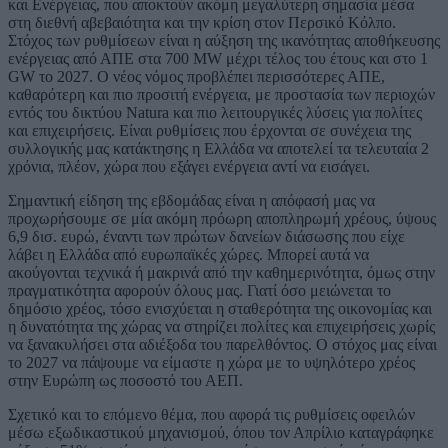
και Ενέργειας, που αποκτούν ακόμη μεγαλύτερη σημασία μέσα
στη διεθνή αβεβαιότητα και την κρίση στον Περσικό Κόλπο.
Στόχος των ρυθμίσεων είναι η αύξηση της ικανότητας αποθήκευσης
ενέργειας από ΑΠΕ στα 700 MW μέχρι τέλος του έτους και στο 1
GW το 2027. Ο νέος νόμος προβλέπει περισσότερες ΑΠΕ,
καθαρότερη και πιο προσιτή ενέργεια, με προστασία των περιοχών
εντός του δικτύου Natura και πιο λειτουργικές λύσεις για πολίτες
και επιχειρήσεις. Είναι ρυθμίσεις που έρχονται σε συνέχεια της
συλλογικής μας κατάκτησης η Ελλάδα να αποτελεί τα τελευταία 2
χρόνια, πλέον, χώρα που εξάγει ενέργεια αντί να εισάγει.
Σημαντική είδηση της εβδομάδας είναι η απόφασή μας να
προχωρήσουμε σε μία ακόμη πρόωρη αποπληρωμή χρέους, ύψους
6,9 δισ. ευρώ, έναντι των πρώτων δανείων διάσωσης που είχε
λάβει η Ελλάδα από ευρωπαϊκές χώρες. Μπορεί αυτά να
ακούγονται τεχνικά ή μακρινά από την καθημερινότητα, όμως στην
πραγματικότητα αφορούν όλους μας. Γιατί όσο μειώνεται το
δημόσιο χρέος, τόσο ενισχύεται η σταθερότητα της οικονομίας και
η δυνατότητα της χώρας να στηρίζει πολίτες και επιχειρήσεις χωρίς
να ξανακυλήσει στα αδιέξοδα του παρελθόντος. Ο στόχος μας είναι
το 2027 να πάψουμε να είμαστε η χώρα με το υψηλότερο χρέος
στην Ευρώπη ως ποσοστό του ΑΕΠ.
Σχετικό και το επόμενο θέμα, που αφορά τις ρυθμίσεις οφειλών
μέσω εξωδικαστικού μηχανισμού, όπου τον Απρίλιο καταγράφηκε