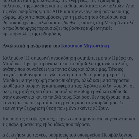
που άπτονται της οικονομίας, της ενέργειας, της εξωτερικής
πολιτικής, της παιδείας και της καθημερινότητας των πολιτών. Από
τις νέες ρυθμίσεις για τις ΑΠΕ και την ενεργειακή ασφάλεια της
χώρας, μέχρι τις παρεμβάσεις για τη μείωση του δημόσιου και
ιδιωτικού χρέους, αλλά και τις διεθνείς επαφές στη Μέση Ανατολή,
ο πρωθυπουργός παρουσιάζει τις βασικές κυβερνητικές
πρωτοβουλίες της εβδομάδας.
Αναλυτικά η ανάρτηση του
Κυριάκου Μητσοτάκη
Καλημέρα! Η σημερινή ανασκόπηση συμπίπτει με την Ημέρα της
Μητέρας. Την πρώτη αγκαλιά και το σύμβολο της ανιδιοτελούς
αγάπης που συνοδεύει για πάντα όλες και όλους μας. Τέτοιες
στιγμές αισθάνομαι κι εγώ κοντά μου τη δική μου μητέρα. Τη
Μαρίκα με την ισχυρή προσωπικότητα, αλλά και με τα τεράστια
αποθέματα υπομονής και τρυφερότητας. Χρόνια πολλά, λοιπόν, σε
όλες τις μητέρες για όσα προσφέρουν καθημερινά και αθόρυβα
στην οικογένεια και τα παιδιά τους. Και όσοι δεν τις έχουμε, πια,
κοντά μας, ας τις κρατάμε στη μνήμη και στην καρδιά μας. Σε
εκείνη την ξεχωριστή θέση που μόνο εκείνες αξίζουν.
Και από τις σκέψεις αυτές, περνώ στα σημαντικότερα γεγονότα και
τις παρεμβάσεις της εβδομάδας που πέρασε.
α ξεκινήσω με τις νέες ρυθμίσεις του υπουργείου Περιβάλλοντος