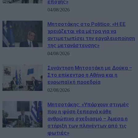
εποχής»
04/08/2026
Μητσοτάκης στο Politico: «Η ΕΕ
χρειάζεται νέα μέτρα για να
αντιμετωπίσει την εργαλειοποίηση
της μετανάστευσης»
04/08/2026
Συνάντηση Μητσοτάκη με Δούκα –
Στο επίκεντρο η Αθήνα και η
ευρωπαϊκή προεδρία
02/08/2026
Μητσοτάκης: «Υπάρχουν στιγμές
που η φύση ξεπερνά κάθε
ανθρώπινο σχεδιασμό – Άμεσα η
στήριξη των πληγέντων από τις
φωτιές»