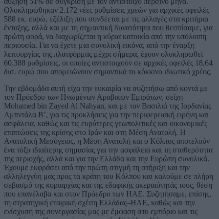
αύξηση 51% σε σύγκριση με τον αντίστοιχο περσινό μήνα.
Ολοκληρώθηκαν 2.172 νέες ρυθμίσεις χρεών για αρχικές οφειλές
588 εκ. ευρώ, εξέλιξη που συνδέεται με τις αλλαγές στα κριτήρια
ένταξης, αλλά και με τη σημαντική δυνατότητα που θεσπίσαμε, για
πρώτη φορά, να διαχωρίζεται η κύρια κατοικία από την υπόλοιπη
περιουσία. Για να έχετε μια συνολική εικόνα, από την έναρξη
λειτουργίας της πλατφόρμας μέχρι σήμερα, έχουν ολοκληρωθεί
60.388 ρυθμίσεις, οι οποίες αντιστοιχούν σε αρχικές οφειλές 18,64
δισ. ευρώ που απομειώνουν σημαντικά το κόκκινο ιδιωτικό χρέος.
Την εβδομάδα αυτή είχα την ευκαιρία να συζητήσω από κοντά με
τον Πρόεδρο των Ηνωμένων Αραβικών Εμιράτων, σεΐχη
Mohamed bin Zayed Al Nahyan, και με τον Βασιλιά της Ιορδανίας
Αμπντάλα Β’, για τις προκλήσεις για την περιφερειακή ειρήνη και
ασφάλεια, καθώς και τις ευρύτερες γεωπολιτικές και οικονομικές
επιπτώσεις της κρίσης στο Ιράν και στη Μέση Ανατολή. Η
Ανατολική Μεσόγειος, η Μέση Ανατολή και ο Κόλπος αποτελούν
ένα τόξο ιδιαίτερης σημασίας για την ασφάλεια και τη σταθερότητα
της περιοχής, αλλά και για την Ελλάδα και την Ευρώπη συνολικά.
Έχουμε εκφράσει από την πρώτη στιγμή τη στήριξη και την
αλληλεγγύη μας προς τα κράτη του Κόλπου και καλούμε σε πλήρη
σεβασμό της κυριαρχίας και της εδαφικής ακεραιότητάς τους, θέση
που επανέλαβα και στον Πρόεδρο των ΗΑΕ. Συζητήσαμε, επίσης,
τη στρατηγική εταιρική σχέση Ελλάδας–ΗΑΕ, καθώς και την
ενίσχυση της συνεργασίας μας με έμφαση στο εμπόριο και τις