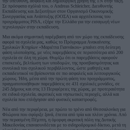
την υπεύθυνη, ασφαλή και δημιουργική χρήση της ΤΝ στην τάξη.
Σε πρόσφατα σχόλιά του, ο Andreas Schleicher, Διευθυντής
Εκπαίδευσης και Δεξιοτήτων στον Οργανισμό Οικονομικής
Συνεργασίας και Ανάπτυξης (ΟΟΣΑ) και αρχιτέκτονας του
προγράμματος PISA, εξήρε την Ελλάδα για την εισαγωγή νέων
τεχνολογιών στην εκπαίδευση.
Μια ακόμα σημαντική παρέμβαση από τον χώρο της εκπαίδευσης
αφορά τα σχολεία μας, καθώς το Πρόγραμμα Ανακαίνισης
Σχολικών Κτηρίων «Μαριέττα Γιαννάκου» μπαίνει στη δεύτερη
φάση υλοποίησης, με νέες παρεμβάσεις σε περισσότερα από 200
σχολεία σε όλη τη χώρα. Θυμίζω ότι οι παρεμβάσεις αφορούν
επισκευές, βελτίωση των υποδομών, της προσβασιμότητας και
συνολικά του σχολικού περιβάλλοντος, ώστε μαθητές και
εκπαιδευτικοί να βρίσκονται σε πιο ασφαλείς και λειτουργικούς
χώρους. Ήδη, μέσα από την πρώτη φάση του προγράμματος,
πραγματοποιήθηκαν παρεμβάσεις σε 431 σχολικές μονάδες, σε
245 Δήμους και στις 13 Περιφέρειες της χώρας, με προτεραιότητα
σε ειδικά σχολεία, ακριτικές και νησιωτικές περιοχές, αλλά και
σχολεία που επλήγησαν από φυσικές καταστροφές.
Νέα από την περιφέρεια, με πρώτο το τρένο από Θεσσαλονίκη για
Φλώρινα που σφύριξε ξανά, έπειτα από τρία και πλέον χρόνια. Από
την περασμένη Πέμπτη, η όμορφη ακριτική πόλη της Δυτικής
Μακεδονίας επανασυνδέεται με το σιδηροδρομικό δίκτυο, μετά τη