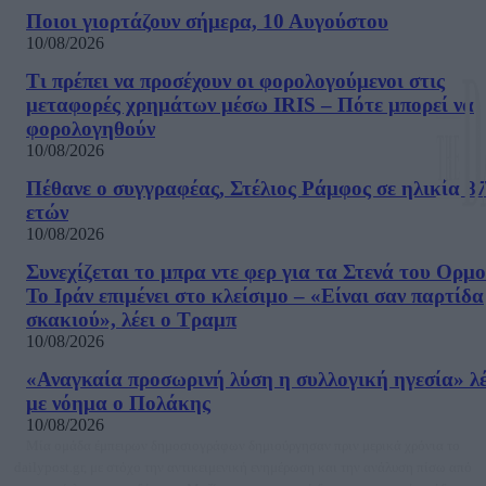
Ποιοι γιορτάζουν σήμερα, 10 Αυγούστου
10/08/2026
Τι πρέπει να προσέχουν οι φορολογούμενοι στις
μεταφορές χρημάτων μέσω IRIS – Πότε μπορεί να
φορολογηθούν
10/08/2026
Πέθανε ο συγγραφέας, Στέλιος Ράμφος σε ηλικία 8
ετών
10/08/2026
Συνεχίζεται το μπρα ντε φερ για τα Στενά του Ορμο
Το Ιράν επιμένει στο κλείσιμο – «Είναι σαν παρτίδα
σκακιού», λέει ο Τραμπ
10/08/2026
«Αναγκαία προσωρινή λύση η συλλογική ηγεσία» λέ
με νόημα ο Πολάκης
10/08/2026
Μία ομάδα έμπειρων δημοσιογράφων δημιούργησαν πριν μερικά χρόνια το
dailypost.gr, με στόχο την αντικειμενική ενημέρωση και την ανάλυση πίσω από