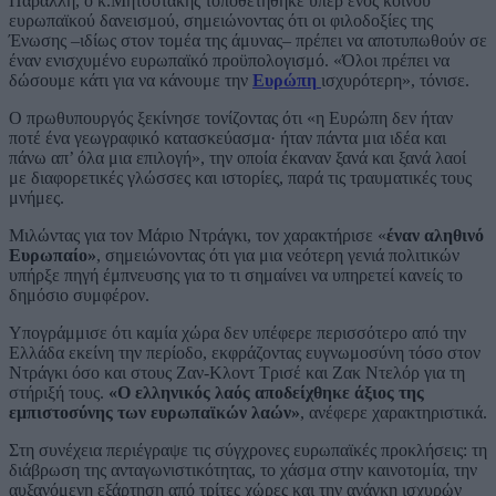
Παράλλη, ο κ.Μητσοτάκης τοποθετήθηκε υπέρ ενός κοινού
ευρωπαϊκού δανεισμού, σημειώνοντας ότι οι φιλοδοξίες της
Ένωσης –ιδίως στον τομέα της άμυνας– πρέπει να αποτυπωθούν σε
έναν ενισχυμένο ευρωπαϊκό προϋπολογισμό. «Όλοι πρέπει να
δώσουμε κάτι για να κάνουμε την
Ευρώπη
ισχυρότερη», τόνισε.
Ο πρωθυπουργός ξεκίνησε τονίζοντας ότι «η Ευρώπη δεν ήταν
ποτέ ένα γεωγραφικό κατασκεύασμα· ήταν πάντα μια ιδέα και
πάνω απ’ όλα μια επιλογή», την οποία έκαναν ξανά και ξανά λαοί
με διαφορετικές γλώσσες και ιστορίες, παρά τις τραυματικές τους
μνήμες.
Μιλώντας για τον Μάριο Ντράγκι, τον χαρακτήρισε «
έναν αληθινό
Ευρωπαίο»
, σημειώνοντας ότι για μια νεότερη γενιά πολιτικών
υπήρξε πηγή έμπνευσης για το τι σημαίνει να υπηρετεί κανείς το
δημόσιο συμφέρον.
Υπογράμμισε ότι καμία χώρα δεν υπέφερε περισσότερο από την
Ελλάδα εκείνη την περίοδο, εκφράζοντας ευγνωμοσύνη τόσο στον
Ντράγκι όσο και στους Ζαν-Κλοντ Τρισέ και Ζακ Ντελόρ για τη
στήριξή τους.
«Ο ελληνικός λαός αποδείχθηκε άξιος της
εμπιστοσύνης των ευρωπαϊκών λαών»
, ανέφερε χαρακτηριστικά.
Στη συνέχεια περιέγραψε τις σύγχρονες ευρωπαϊκές προκλήσεις: τη
διάβρωση της ανταγωνιστικότητας, το χάσμα στην καινοτομία, την
αυξανόμενη εξάρτηση από τρίτες χώρες και την ανάγκη ισχυρών