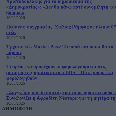
Χριστοδουλάκης για το δημοσίευμα της
«Δημοκρατίας»: «Δεν θα κάνω ποτέ συνομιλητή το
βούρκο»
10/08/2026
Πέθανε ο συγγραφέας, Στέλιος Ράμφος σε ηλικία 8
ετών
10/08/2026
Έρχεται νέο Market Pass: Τα ποσά και ποιοι θα το
πάρουν
10/08/2026
Τι πρέπει να προσέχουν οι φορολογούμενοι στις
μεταφορές χρημάτων μέσω IRIS – Πότε μπορεί να
φορολογηθούν
10/08/2026
«Συγγνώμη που δεν κατάφερα να σε προστατεύσω»
Συγκλονίζει η Αφροδίτη Νέστορα για τη μητέρα τη
10/08/2026
ΔΗΜΟΦΙΛΗ