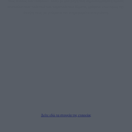
τους τίτλους των ειδήσεων. Μαζί με μια μαχητική δημοσιογραφική ομάδα,
αποκαλύπτουν πολιτικά και παραπολιτικά θέματα, γράφουν επωνύμως την
άποψη τους, με γνώμονα τον ενημερωμένο αναγνώστη.
DAILYPOST.GR – ΤΑΥΤΌΤΗΤΑ
Ιδιοκτήτρια εταιρεία: «ΝΟΗΣΙΣ ΙΚΕ»
Έδρα: Δήμος Αμαρουσίου Αττικής, Αγ. Αθανασίου αρ. 21, Τ.Κ. 15125
ΑΦΜ: 801093076, Δ.Ο.Υ.: ΚΕΦΟΔΕ ΑΤΤΙΚΗΣ, E-mail: press@dailypost.gr, Τηλ.
επικοινωνίας: 2108066997
Νόμιμος Εκπρόσωπος: Ζαχαρός Σταμάτης
Μέτοχοι: Ζαχαρός Σταμάτης, Κουβαράς Γεώργιος, ΥΠΗΡΕΣΙΕΣ ΠΡΟΗΓΜΕΝΗΣ
ΤΕΧΝΟΛΟΓΙΑΣ ΠΑΡΑΓΩΓΗΣ ΟΠΤΙΚΟΑΚΟΥΣΤΙΚΩΝ ΜΕΣΩΝ ΜΕΛΕΤΩΝ ΚΑΙ
ΠΑΡΟΧΗΣ ΥΠΗΡΕΣΙΩΝ PLD PLUS ΑΝΩΝ ΕΤΑΙΡΙΑ
Δικαιούχος του ονόματος τομέα (dailypost.gr): ΝΟΗΣΙΣ ΙΚΕ
Διευθυντής/Διαχειριστής: Ζαχαρός Σταμάτης
Διευθυντής Σύνταξης: Ρενάτο Λέκκα
Δείτε εδώ τα στοιχεία της εταιρείας