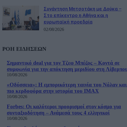
Συνάντηση Μητσοτάκη με Δούκα –
Στο επίκεντρο η Αθήνα και η
ευρωπαϊκή προεδρία
02/08/2026
ΡΟΗ ΕΙΔΗΣΕΩΝ
Σημαντικό deal για τον Τζεφ Μπέζος – Κοντά σε
συμφωνία για την απόκτηση μεριδίου στη Λίβερπο
10/08/2026
«Οδύσσεια»: Η εμπορικότερη ταινία του Νόλαν και
πιο κερδοφόρα στην ιστορία του IMAX
10/08/2026
Forbes: Οι καλύτεροι προορισμοί στον κόσμο για
συνταξιοδότηση – Ανάμεσά τους 4 ελληνικοί
10/08/2026