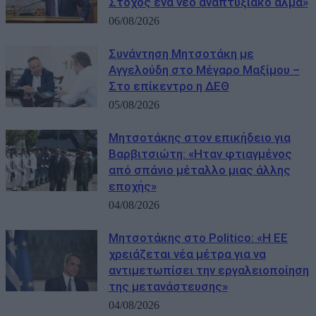
Στόχος ένα νέο αναπτυξιακό άλμα»
06/08/2026
Συνάντηση Μητσοτάκη με
Αγγελούδη στο Μέγαρο Μαξίμου –
Στο επίκεντρο η ΔΕΘ
05/08/2026
Μητσοτάκης στον επικήδειο για
Βαρβιτσιώτη: «Ηταν φτιαγμένος
από σπάνιο μέταλλο μιας άλλης
εποχής»
04/08/2026
Μητσοτάκης στο Politico: «Η ΕΕ
χρειάζεται νέα μέτρα για να
αντιμετωπίσει την εργαλειοποίηση
της μετανάστευσης»
04/08/2026