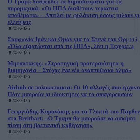
Ο Τραμπ διαψεύδει τα δημοσιεύματα για τα
πυρομαχικά: «Οι ΗΠΑ διαθέτουν τεράστια
αποθέματα» – Απειλεί με φυλάκιση όσους μιλούν γ
ελλείψεις
06/08/2026
Συμφωνία Ιράν και Ομάν για τα Στενά του Ορμούζ 
«Όλα εξαρτώνται από τις ΗΠΑ», λέει η Τεχεράνη
06/08/2026
Μητσοτάκης: «Στρατηγική προτεραιότητα η
βιομηχανία – Στόχος ένα νέο αναπτυξιακό άλμα»
06/08/2026
Airbnb σε πολυκατοικία: Οι 10 αλλαγές που έρχοντ
Πότε μπορούν οι ιδιοκτήτες να το απαγορεύσουν
06/08/2026
Γεωργιάδης-Κυρανάκης για τα Γλυπτά του Παρθε
στο Breitbart: «Ο Τραμπ θα μπορούσε να ασκήσει
πίεση στη βρετανική κυβέρνηση»
06/08/2026
Μία ομάδα έμπειρων δημοσιογράφων δημιούργησαν πριν μερικά χρόνια το