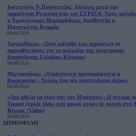
Ινστιτούτο Ν.Πουλαντζάς: Αλλαγές μετά την
παραίτηση Ρεπούση από τον ΣΥΡΙΖΑ- Νέος πρόεδρ
ο Χριστόφορος Βερναρδάκης, διευθυντής ο
Παναγιώτης Κορμάς
06/08/2026
Χατζηδάκης: «Στον κάλαθο των αχρήστων οι
αμφισβητήσεις για το καλώδιο της ηλεκτρικής
διασύνδεσης Ελλάδας-Κύπρου»
06/08/2026
Μητσοτάκης: «Στρατηγική προτεραιότητα η
βιομηχανία – Στόχος ένα νέο αναπτυξιακό άλμα»
06/08/2026
«Δεν ήθελα να γίνει σαν τον Μπάιντεν»: Η στιγμή π
Τραμπ έτρεξε πίσω από μικρό αγόρι σε σκηνή στο 
Βέγκας (Video)
06/08/2026
ΔΗΜΟΦΙΛΗ