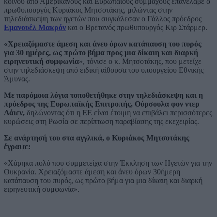
κοινού από Αμερικανούς και Ευρωπαίους συμμάχους επανέλαβε ο
πρωθυπουργός Κυριάκος Μητσοτάκης, μιλώντας στην
τηλεδιάσκεψη των ηγετών που συγκάλεσαν ο Γάλλος πρόεδρος
Εμανουέλ Μακρόν
και ο Βρετανός πρωθυπουργός Κιρ Στάρμερ.
«Χρειαζόμαστε άμεση και άνευ όρων κατάπαυση του πυρός
για 30 ημέρες, ως πρώτο βήμα προς μια δίκαιη και διαρκή
ειρηνευτική συμφωνία
», τόνισε ο κ. Μητσοτάκης, που μετείχε
στην τηλεδιάσκεψη από ειδική αίθουσα του υπουργείου Εθνικής
Άμυνας.
Με παρόμοια λόγια τοποθετήθηκε στην τηλεδιάσκεψη και η
πρόεδρος της Ευρωπαϊκής Επιτροπής, Ούρσουλα φον ντερ
Λάιεν,
δηλώνοντας ότι η ΕΕ είναι έτοιμη να επιβάλει περισσότερες
κυρώσεις στη Ρωσία σε περίπτωση παραβίασης της εκεχειρίας.
Σε ανάρτησή του στα αγγλικά, ο Κυριάκος Μητσοτάκης
έγραψε:
«Χάρηκα πολύ που συμμετείχα στην Έκκληση των Ηγετών για την
Ουκρανία. Χρειαζόμαστε άμεση και άνευ όρων 30ήμερη
κατάπαυση του πυρός, ως πρώτο βήμα για μια δίκαιη και διαρκή
ειρηνευτική συμφωνία».