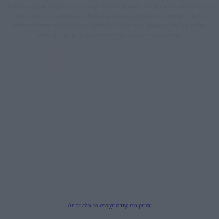
dailypost.gr, με στόχο την αντικειμενική ενημέρωση και την ανάλυση πίσω από
τους τίτλους των ειδήσεων. Μαζί με μια μαχητική δημοσιογραφική ομάδα,
αποκαλύπτουν πολιτικά και παραπολιτικά θέματα, γράφουν επωνύμως την
άποψη τους, με γνώμονα τον ενημερωμένο αναγνώστη.
DAILYPOST.GR – ΤΑΥΤΌΤΗΤΑ
Ιδιοκτήτρια εταιρεία: «ΝΟΗΣΙΣ ΙΚΕ»
Έδρα: Δήμος Αμαρουσίου Αττικής, Αγ. Αθανασίου αρ. 21, Τ.Κ. 15125
ΑΦΜ: 801093076, Δ.Ο.Υ.: ΚΕΦΟΔΕ ΑΤΤΙΚΗΣ, E-mail: press@dailypost.gr, Τηλ.
επικοινωνίας: 2108066997
Νόμιμος Εκπρόσωπος: Ζαχαρός Σταμάτης
Μέτοχοι: Ζαχαρός Σταμάτης, Κουβαράς Γεώργιος, ΥΠΗΡΕΣΙΕΣ ΠΡΟΗΓΜΕΝΗΣ
ΤΕΧΝΟΛΟΓΙΑΣ ΠΑΡΑΓΩΓΗΣ ΟΠΤΙΚΟΑΚΟΥΣΤΙΚΩΝ ΜΕΣΩΝ ΜΕΛΕΤΩΝ ΚΑΙ
ΠΑΡΟΧΗΣ ΥΠΗΡΕΣΙΩΝ PLD PLUS ΑΝΩΝ ΕΤΑΙΡΙΑ
Δικαιούχος του ονόματος τομέα (dailypost.gr): ΝΟΗΣΙΣ ΙΚΕ
Διευθυντής/Διαχειριστής: Ζαχαρός Σταμάτης
Διευθυντής Σύνταξης: Ρενάτο Λέκκα
Δείτε εδώ τα στοιχεία της εταιρείας