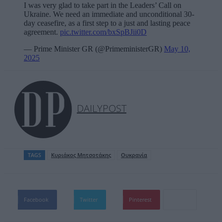
I was very glad to take part in the Leaders’ Call on
Ukraine. We need an immediate and unconditional 30-
day ceasefire, as a first step to a just and lasting peace
agreement.
pic.twitter.com/bxSpBJii0D
— Prime Minister GR (@PrimeministerGR)
May 10,
2025
DAILYPOST
TAGS
Kυριάκος Μητσοτάκης
Ουκρανία
Facebook
Twitter
Pinterest