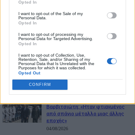
Opted In
I want to opt-out of the Sale of my
ΜΠΟΡΕΙ ΝΑ ΣΑΣ ΕΝΔΙΑΦΕΡΕΙ
Personal Data.
Opted In
Μητσοτάκης: «Στρατηγική
I want to opt-out of processing my
προτεραιότητα η βιομηχανία –
Personal Data for Targeted Advertising.
Στόχος ένα νέο αναπτυξιακό άλμα»
Opted In
06/08/2026
I want to opt-out of Collection, Use,
Retention, Sale, and/or Sharing of my
Συνάντηση Μητσοτάκη με
Personal Data that Is Unrelated with the
Purposes for which it was collected.
Αγγελούδη στο Μέγαρο Μαξίμου –
Opted Out
Στο επίκεντρο η ΔΕΘ
CONFIRM
05/08/2026
Μητσοτάκης στον επικήδειο για
Βαρβιτσιώτη: «Ηταν φτιαγμένος
από σπάνιο μέταλλο μιας άλλης
εποχής»
04/08/2026