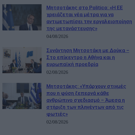
Μητσοτάκης στο Politico: «Η ΕΕ
χρειάζεται νέα μέτρα για να
αντιμετωπίσει την εργαλειοποίηση
της μετανάστευσης»
04/08/2026
Συνάντηση Μητσοτάκη με Δούκα –
Στο επίκεντρο η Αθήνα και η
ευρωπαϊκή προεδρία
02/08/2026
Μητσοτάκης: «Υπάρχουν στιγμές
που η φύση ξεπερνά κάθε
ανθρώπινο σχεδιασμό – Άμεσα η
στήριξη των πληγέντων από τις
φωτιές»
02/08/2026