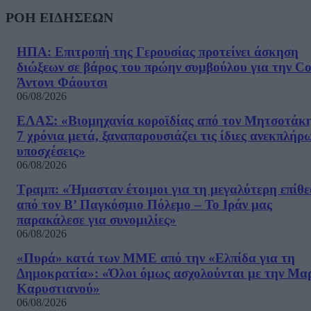
ΡΟΗ ΕΙΔΗΣΕΩΝ
ΗΠΑ: Επιτροπή της Γερουσίας προτείνει άσκηση
διώξεων σε βάρος του πρώην συμβούλου για την Co
Άντονι Φάουτσι
06/08/2026
ΕΛΑΣ: «Βιομηχανία κοροϊδίας από τον Μητσοτάκ
7 χρόνια μετά, ξαναπαρουσιάζει τις ίδιες ανεκπλήρ
υποσχέσεις»
06/08/2026
Τραμπ: «Ήμασταν έτοιμοι για τη μεγαλύτερη επίθ
από τον Β’ Παγκόσμιο Πόλεμο – Το Ιράν μας
παρακάλεσε για συνομιλίες»
06/08/2026
«Πυρά» κατά των ΜΜΕ από την «Ελπίδα για τη
Δημοκρατία»: «Όλοι όμως ασχολούνται με την Μα
Καρυστιανού»
06/08/2026