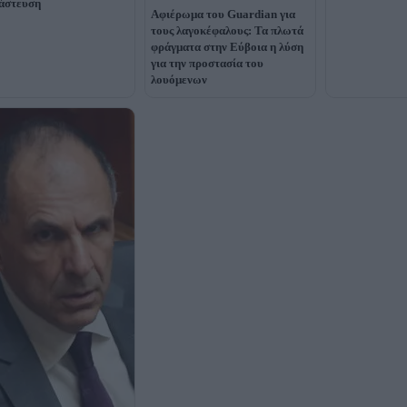
άστευση
Αφιέρωμα του Guardian για
τους λαγοκέφαλους: Τα πλωτά
φράγματα στην Εύβοια η λύση
για την προστασία του
λουόμενων