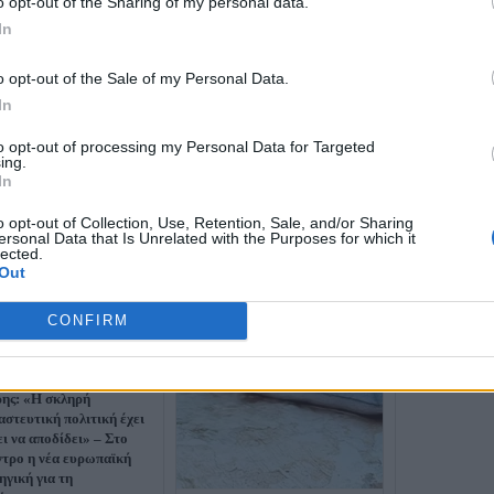
o opt-out of the Sharing of my personal data.
«Επικηρυγμέν
In
λαγοκέφαλος στ
θάλασσες- 5,33
o opt-out of the Sale of my Personal Data.
ψαράδες που θ
In
to opt-out of processing my Personal Data for Targeted
ing.
In
o opt-out of Collection, Use, Retention, Sale, and/or Sharing
ersonal Data that Is Unrelated with the Purposes for which it
lected.
Out
CONFIRM
ης: «Η σκληρή
αστευτική πολιτική έχει
ει να αποδίδει» – Στο
ντρο η νέα ευρωπαϊκή
ηγική για τη