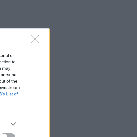
sonal or
ection to
ou may
 personal
out of the
 downstream
B’s List of