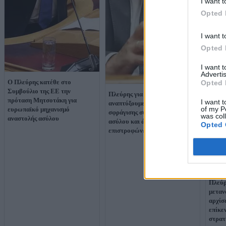
I want t
Opted 
I want t
Opted 
I want 
Advertis
Ο Πλεύρης κατέθε στο
Opted 
Συμβούλιο της ΕΕ την
Πλεύρης για Θέουτα: «Να
πρόταση Μητσοτάκη για
I want t
αναπτύξουμε μηχανισμούς
of my P
ευρωπαϊκό μηχανισμό
σφράγισης συνόρων, αναστολής
was col
αναστολής ασύλου
ασύλου και άμεσων
Opted 
επιστροφών»
Πλεύρ
μεταν
αρχίσ
επίκε
στρατ