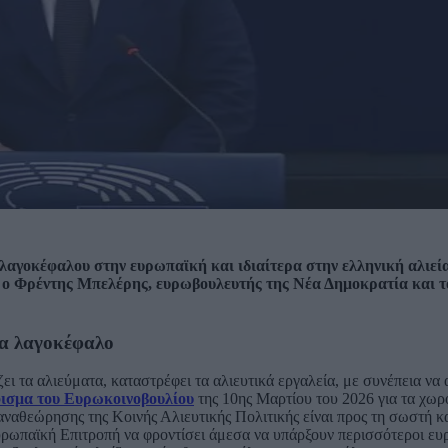
λαγοκέφαλου στην ευρωπαϊκή και ιδιαίτερα στην ελληνική αλιεία 
 ο Φρέντης Μπελέρης, ευρωβουλευτής της Νέα Δημοκρατία και 
α λαγοκέφαλο
ι τα αλιεύματα, καταστρέφει τα αλιευτικά εργαλεία, με συνέπεια να 
ισμα του Ευρωκοινοβουλίου
της 10ης Μαρτίου του 2026 για τα χωρ
 αναθεώρησης της Κοινής Αλιευτικής Πολιτικής είναι προς τη σωστή 
υρωπαϊκή Επιτροπή να φροντίσει άμεσα να υπάρξουν περισσότεροι ευ