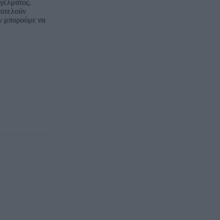
γγέλματος.
ποτελούν
εν μπορούμε να