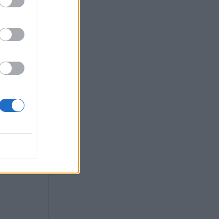
ος» ο
ις ελληνικές
€/ κιλό στους
α τους πιάσουν