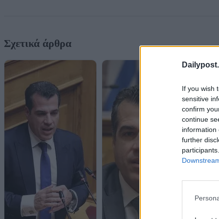
Σχετικά άρθρα
Dailypost.
If you wish 
sensitive in
confirm you
continue se
information 
further disc
participants
Downstream 
Persona