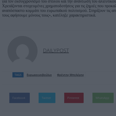
για τον εκσυγχρονισμό του στόλου και την ανανέωση του αλιευτικού
Χρειάζονται στοχευμένες χρηματοδοτήσεις για τις ζημιές που προκαλ
αναπόσπαστο κομμάτι του ευρωπαϊκού πολιτισμού. Στηρίζουν τις απο
τους αφήσουμε μόνους τους», κατέληξε χαρακτηριστικά.
DAILYPOST
TAGS
Ευρωκοινοβούλιο
Φρέντης Μπελέρης
Facebook
Twitter
Pinterest
WhatsApp