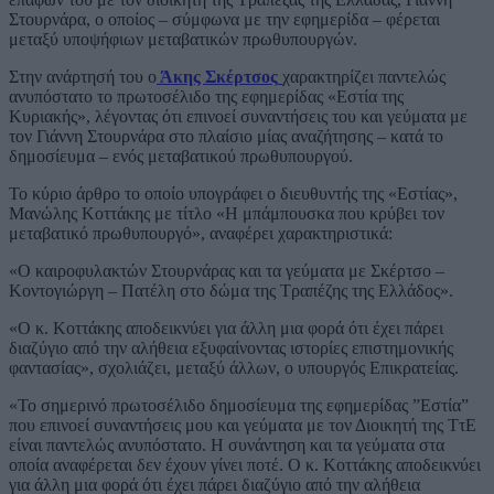
Στουρνάρα, ο οποίος – σύμφωνα με την εφημερίδα – φέρεται
μεταξύ υποψήφιων μεταβατικών πρωθυπουργών.
Στην ανάρτησή του ο
Άκης Σκέρτσος
χαρακτηρίζει παντελώς
ανυπόστατο το πρωτοσέλιδο της εφημερίδας «Εστία της
Κυριακής», λέγοντας ότι επινοεί συναντήσεις του και γεύματα με
τον Γιάννη Στουρνάρα στο πλαίσιο μίας αναζήτησης – κατά το
δημοσίευμα – ενός μεταβατικού πρωθυπουργού.
Το κύριο άρθρο το οποίο υπογράφει ο διευθυντής της «Εστίας»,
Μανώλης Κοττάκης με τίτλο «Η μπάμπουσκα που κρύβει τον
μεταβατικό πρωθυπουργό», αναφέρει χαρακτηριστικά:
«Ο καιροφυλακτών Στουρνάρας και τα γεύματα με Σκέρτσο –
Κοντογιώργη – Πατέλη στο δώμα της Τραπέζης της Ελλάδος».
«Ο κ. Κοττάκης αποδεικνύει για άλλη μια φορά ότι έχει πάρει
διαζύγιο από την αλήθεια εξυφαίνοντας ιστορίες επιστημονικής
φαντασίας», σχολιάζει, μεταξύ άλλων, ο υπουργός Επικρατείας.
«Το σημερινό πρωτοσέλιδο δημοσίευμα της εφημερίδας ”Εστία”
που επινοεί συναντήσεις μου και γεύματα με τον Διοικητή της ΤτΕ
είναι παντελώς ανυπόστατο. Η συνάντηση και τα γεύματα στα
οποία αναφέρεται δεν έχουν γίνει ποτέ. Ο κ. Κοττάκης αποδεικνύει
για άλλη μια φορά ότι έχει πάρει διαζύγιο από την αλήθεια