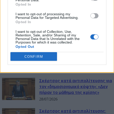
Personal Data.
ΜΠΟΡΕΙ ΝΑ ΣΑΣ ΕΝΔΙΑΦΕΡΕΙ
Opted In
Σκέρτσος: «Στο 100% η
I want to opt-out of processing my
Personal Data for Targeted Advertising.
απορρόφηση του Ταμείου
Opted In
Ανάκαμψης» – Τι είπε για Σαμαρά
και Τσίπρα
I want to opt-out of Collection, Use,
Retention, Sale, and/or Sharing of my
02/08/2026
Personal Data that Is Unrelated with the
Purposes for which it was collected.
Opted Out
Σκέρτσος: «Μύθος το ξεπούλημα
των μνημείων» – 10 απαντήσεις για
CONFIRM
την Hellenic Heritage
29/07/2026
Σκέρτσος κατά αντιπολίτευσης για
τον «δημοσιονομικό κόφτη»: «Δεν
πήραν το μάθημα της κρίσης»
28/07/2026
Σκέρτσος κατά αντιπολίτευσης: