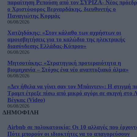
παραίτηση Ρεπούση από τον ΣΥΡΙΖΑ- Νέος πρόεδρ
ο Χριστόφορος Βερναρδάκης, διευθυντής ο
Παναγιώτης Κορμάς
06/08/2026
Χατζηδάκης: «Στον κάλαθο των αχρήστων οι
αμφισβητήσεις για το καλώδιο της ηλεκτρικής
διασύνδεσης Ελλάδας-Κύπρου»
06/08/2026
Μητσοτάκης: «Στρατηγική προτεραιότητα η
βιομηχανία – Στόχος ένα νέο αναπτυξιακό άλμα»
06/08/2026
«Δεν ήθελα να γίνει σαν τον Μπάιντεν»: Η στιγμή π
Τραμπ έτρεξε πίσω από μικρό αγόρι σε σκηνή στο 
Βέγκας (Video)
06/08/2026
ΔΗΜΟΦΙΛΗ
Airbnb σε πολυκατοικία: Οι 10 αλλαγές που έρχοντ
Πότε μπορούν οι ιδιοκτήτες να το απαγορεύσουν