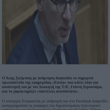
Ο Άκης Σκέρτσος με ανάρτηση διαψεύδει το σημερινό
πρωτοσέλιδο της εφημερίδας «Εστία» που κάνει λόγο για
συνάντησή του με τον Διοικητή της ΤτΕ, Γιάννη Στρουνάρα,
και το χαρακτηρίζει «παντελώς ανυπόστατο».
Ο υπουργός Επικρατείας με ανάρτησή του στο Facebook διαψεύδει
κατηγορηματικά τις αναφορές του δημοσιεύματος περί συχνών
επαφών του με τον διοικητή της Τράπεζας της Ελλάδας, Γιάννη