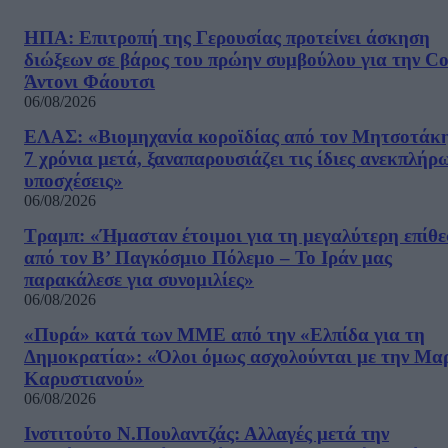
ΗΠΑ: Επιτροπή της Γερουσίας προτείνει άσκηση
διώξεων σε βάρος του πρώην συμβούλου για την Co
Άντονι Φάουτσι
06/08/2026
ΕΛΑΣ: «Βιομηχανία κοροϊδίας από τον Μητσοτάκ
7 χρόνια μετά, ξαναπαρουσιάζει τις ίδιες ανεκπλήρ
υποσχέσεις»
06/08/2026
Τραμπ: «Ήμασταν έτοιμοι για τη μεγαλύτερη επίθ
από τον Β’ Παγκόσμιο Πόλεμο – Το Ιράν μας
παρακάλεσε για συνομιλίες»
06/08/2026
«Πυρά» κατά των ΜΜΕ από την «Ελπίδα για τη
Δημοκρατία»: «Όλοι όμως ασχολούνται με την Μα
Καρυστιανού»
06/08/2026
Ινστιτούτο Ν.Πουλαντζάς: Αλλαγές μετά την