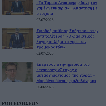
«Το Ταμείο Ανάκαμψης δεν ήταν
χαμένη ευκαιρία» – Απάντηση με
στοιχεία
07/07/2026
Σφοδρή επίθεση Σκέρτσου στην
αντιπολίτευση: «Ο φασιστικός
λόγος οπλίζει το χέρι των
τρομοκρατών»
02/07/2026
Σκέρτσος στην ημερίδα του
newmoney: «Στόχος ο
μετασχηματισμός της χώρας –
Μας δίνει δύναμη η αξιολόγηση»
30/06/2026
ΡΟΗ ΕΙΔΗΣΕΩΝ