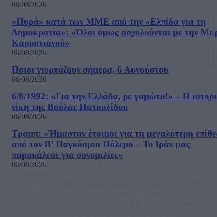
06/08/2026
«Πυρά» κατά των ΜΜΕ από την «Ελπίδα για τη
Δημοκρατία»: «Όλοι όμως ασχολούνται με την Μα
Καρυστιανού»
06/08/2026
Ποιοι γιορτάζουν σήμερα, 6 Αυγούστου
06/08/2026
6/8/1992: «Για την Ελλάδα, ρε γαμώτο!» – Η ιστορ
νίκη της Βούλας Πατουλίδου
06/08/2026
Τραμπ: «Ήμασταν έτοιμοι για τη μεγαλύτερη επίθ
από τον Β’ Παγκόσμιο Πόλεμο – Το Ιράν μας
παρακάλεσε για συνομιλίες»
06/08/2026
Μία ομάδα έμπειρων δημοσιογράφων δημιούργησαν πριν μερικά χρόνια το
dailypost.gr, με στόχο την αντικειμενική ενημέρωση και την ανάλυση πίσω από
τους τίτλους των ειδήσεων. Μαζί με μια μαχητική δημοσιογραφική ομάδα,
αποκαλύπτουν πολιτικά και παραπολιτικά θέματα, γράφουν επωνύμως την
άποψη τους, με γνώμονα τον ενημερωμένο αναγνώστη.