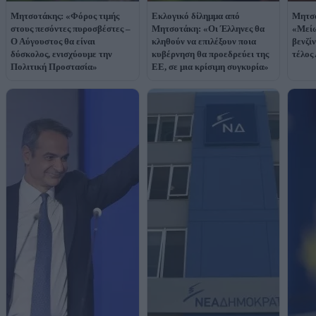
Μητσοτάκης: «Φόρος τιμής
Εκλογικό δίλημμα από
Μητσο
στους πεσόντες πυροσβέστες –
Μητσοτάκη: «Οι Έλληνες θα
«Μείω
Ο Αύγουστος θα είναι
κληθούν να επιλέξουν ποια
βενζίν
δύσκολος, ενισχύουμε την
κυβέρνηση θα προεδρεύει της
τέλος
Πολιτική Προστασία»
ΕΕ, σε μια κρίσιμη συγκυρία»