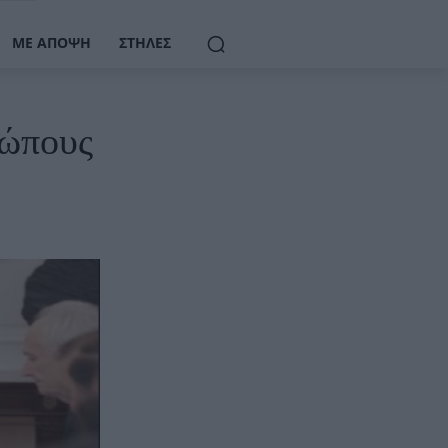
ΜΕ ΆΠΟΨΗ
ΣΤΉΛΕΣ
σώπους