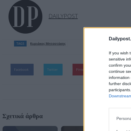
DAILYPOST
Dailypost.
TAGS
Κυριάκος Mητσοτάκης
If you wish 
sensitive in
confirm you
Facebook
Twitter
Pinterest
WhatsApp
continue se
information 
further disc
participants
Downstream 
Σχετικά άρθρα
Persona