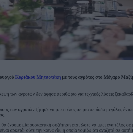
πουργού
Κυριάκου Μητσοτάκη
με τους αγρότες στο Μέγαρο Μαξί
ψη των αγροτών δεν άφησε περιθώριο για τεχνικές λύσεις ξεκαθαρίζ
ους των αγροτών ζήτησε να μπει τέλος σε μια περίοδο μεγάλης έντασ
ας.
θα έχουμε μία ουσιαστική συζήτηση έτσι ώστε να μπει ένα τέλος σε 
είναι αρκετά- ούτε την κοινωνία, η οποία νομίζω ότι αναζητά σε αυτή 