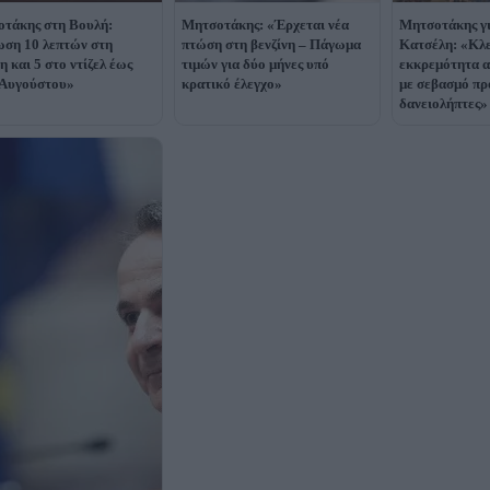
τάκης στη Βουλή:
Μητσοτάκης: «Έρχεται νέα
Μητσοτάκης γ
ση 10 λεπτών στη
πτώση στη βενζίνη – Πάγωμα
Κατσέλη: «Κλε
η και 5 στο ντίζελ έως
τιμών για δύο μήνες υπό
εκκρεμότητα α
 Αυγούστου»
κρατικό έλεγχο»
με σεβασμό πρ
δανειολήπτες»