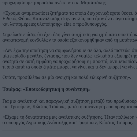
προχωρήσουμε μπροστά» ανέφερε ο κ. Μητσοτάκης.
«Έχουμε αντιμετωπίσει ζητήματα τα οποία διαχρονικά έχετε θέσει, 
Ειδικός Φόρος Κατανάλωσης στην αντλία, που ήταν ένα πάγιο αίτημ
και λεπτομέρειες υλοποίησης» είπε ο πρωθυπουργός.
Σημείωσε επίσης ότι έχει ήδη γίνει συζήτηση για ζητήματα υποστήρ
ανακατανομή κονδυλίων τα οποία εξοικονομήθηκαν από τη μετάπ
«Δεν έχω την απαίτηση να συμφωνήσουμε σε όλα, αλλά πιστεύω ότι θ
μία περίοδο μεγάλης έντασης, που δεν νομίζω τελικά ότι εξυπηρέτησε
αναζητά σε αυτή τη φάση να προχωρήσουμε μπροστά, αντιμετωπίζοντ
τι από αυτά τα οποία ζητάτε μπορεί να γίνει και τι δεν μπορεί να γίνει
Οπότε, προσβλέπω σε μία ανοιχτή και πολύ ειλικρινή συζήτηση».
Τσιάρας: «Εποικοδομητική η συνάντηση»
Για μια αναλυτική και παραγωγική συζήτηση μεταξύ του πρωθυπου
και Τροφίμων, Κώστας Τσιάρας, μετά τη συνάντηση που πραγματοπ
«Είχαμε τη δυνατότητα μιας αναλυτικής συζήτησης. Ήταν πολύωρη 
ο υπουργός Αγροτικής Ανάπτυξης και Τροφίμων, Κώστας Τσιάρας.