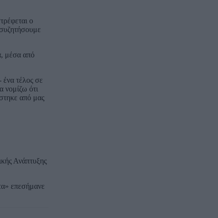
τρέφεται ο
α συζητήσουμε
α, μέσα από
 ένα τέλος σε
α νομίζω ότι
ύστηκε από μας
ικής Ανάπτυξης
ατα» επεσήμανε