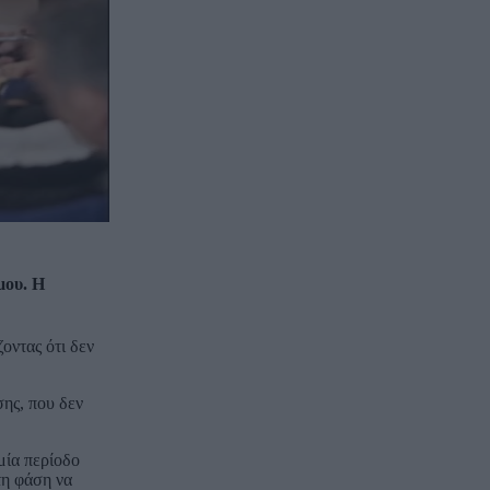
μου. Η
οντας ότι δεν
ης, που δεν
μία περίοδο
τη φάση να