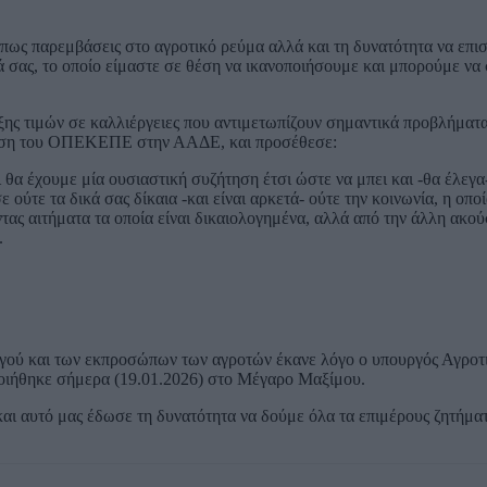
όπως παρεμβάσεις στο αγροτικό ρεύμα αλλά και τη δυνατότητα να επισ
ά σας, το οποίο είμαστε σε θέση να ικανοποιήσουμε και μπορούμε ν
ιξης τιμών σε καλλιέργειες που αντιμετωπίζουν σημαντικά προβλήματ
τωση του ΟΠΕΚΕΠΕ στην ΑΑΔΕ, και προσέθεσε:
α έχουμε μία ουσιαστική συζήτηση έτσι ώστε να μπει και -θα έλεγα-
 ούτε τα δικά σας δίκαια -και είναι αρκετά- ούτε την κοινωνία, η οποί
ας αιτήματα τα οποία είναι δικαιολογημένα, αλλά από την άλλη ακο
.
ργού και των εκπροσώπων των αγροτών έκανε λόγο ο υπουργός Αγροτ
οιήθηκε σήμερα (19.01.2026) στο Μέγαρο Μαξίμου.
και αυτό μας έδωσε τη δυνατότητα να δούμε όλα τα επιμέρους ζητήμ