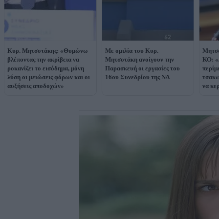
Κυρ. Μητσοτάκης: «Θυμώνω
Με ομιλία του Κυρ.
Μητσο
βλέποντας την ακρίβεια να
Μητσοτάκη ανοίγουν την
ΚΟ: «
ροκανίζει το εισόδημα, μόνη
Παρασκευή οι εργασίες του
περίμ
λύση οι μειώσεις φόρων και οι
16ου Συνεδρίου της ΝΔ
τσακω
αυξήσεις αποδοχών»
να κε