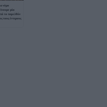
ια νόμο
ίνουμε μία
πό το παρελθόν
ος τους έντιμους