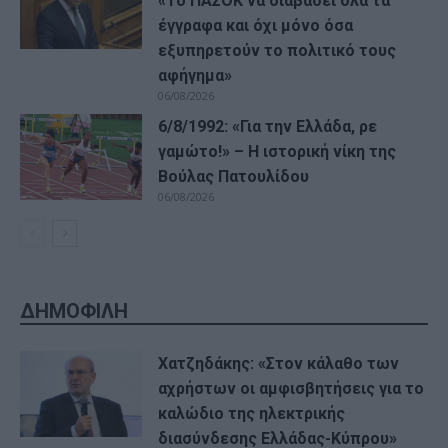
«Το ΠΑΣΟΚ να διαβάσει όλα τα
έγγραφα και όχι μόνο όσα
εξυπηρετούν το πολιτικό τους
αφήγημα»
06/08/2026
6/8/1992: «Για την Ελλάδα, ρε
γαμώτο!» – Η ιστορική νίκη της
Βούλας Πατουλίδου
06/08/2026
ΔΗΜΟΦΙΛΗ
Χατζηδάκης: «Στον κάλαθο των
αχρήστων οι αμφισβητήσεις για το
καλώδιο της ηλεκτρικής
διασύνδεσης Ελλάδας-Κύπρου»