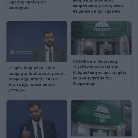
ακόμα και οι γνήσιοι
ώρα της ομολογίας
εκπρόσωποι ψεκασμένων
αποτυχίας»
θεωριών θα την ζήλευαν»
ΠΑΣΟΚ κατά Μαρινάκη:
«Σχεδόν παρακαλεί τον
«Πυρά» Μαρινάκη: «Μία
Ανδρουλάκη να μην κινηθεί
απόρρητη διαδικασία γίνεται
νομικά εναντίον του
σουρωτήρι από το ΠΑΣΟΚ -
Γεωργιάδη»
Δεν το έχει κάνει ούτε ο
ΣΥΡΙΖΑ»