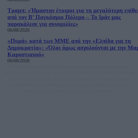
Τραμπ: «Ήμασταν έτοιμοι για τη μεγαλύτερη επίθ
από τον Β’ Παγκόσμιο Πόλεμο – Το Ιράν μας
παρακάλεσε για συνομιλίες»
06/08/2026
«Πυρά» κατά των ΜΜΕ από την «Ελπίδα για τη
Δημοκρατία»: «Όλοι όμως ασχολούνται με την Μα
Καρυστιανού»
06/08/2026
Μία ομάδα έμπειρων δημοσιογράφων δημιούργησαν πριν μερικά χρόνια το
dailypost.gr, με στόχο την αντικειμενική ενημέρωση και την ανάλυση πίσω από
τους τίτλους των ειδήσεων. Μαζί με μια μαχητική δημοσιογραφική ομάδα,
αποκαλύπτουν πολιτικά και παραπολιτικά θέματα, γράφουν επωνύμως την
άποψη τους, με γνώμονα τον ενημερωμένο αναγνώστη.
DAILYPOST.GR – ΤΑΥΤΌΤΗΤΑ