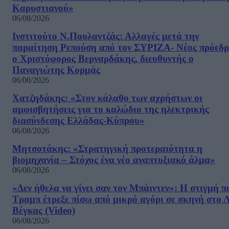
Καρυστιανού»
06/08/2026
Ινστιτούτο Ν.Πουλαντζάς: Αλλαγές μετά την
παραίτηση Ρεπούση από τον ΣΥΡΙΖΑ- Νέος πρόεδρ
ο Χριστόφορος Βερναρδάκης, διευθυντής ο
Παναγιώτης Κορμάς
06/08/2026
Χατζηδάκης: «Στον κάλαθο των αχρήστων οι
αμφισβητήσεις για το καλώδιο της ηλεκτρικής
διασύνδεσης Ελλάδας-Κύπρου»
06/08/2026
Μητσοτάκης: «Στρατηγική προτεραιότητα η
βιομηχανία – Στόχος ένα νέο αναπτυξιακό άλμα»
06/08/2026
«Δεν ήθελα να γίνει σαν τον Μπάιντεν»: Η στιγμή π
Τραμπ έτρεξε πίσω από μικρό αγόρι σε σκηνή στο 
Βέγκας (Video)
06/08/2026