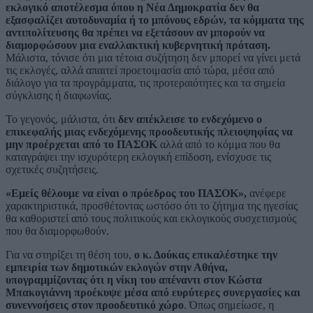
εκλογικό αποτέλεσμα όπου η Νέα Δημοκρατία δεν θα
εξασφαλίζει αυτοδυναμία ή το μπόνους εδρών, τα κόμματα της
αντιπολίτευσης θα πρέπει να εξετάσουν αν μπορούν να
διαμορφώσουν μια εναλλακτική κυβερνητική πρόταση.
Μάλιστα, τόνισε ότι μια τέτοια συζήτηση δεν μπορεί να γίνει μετά
τις εκλογές, αλλά απαιτεί προετοιμασία από τώρα, μέσα από
διάλογο για τα προγράμματα, τις προτεραιότητες και τα σημεία
σύγκλισης ή διαφωνίας.
Το γεγονός, μάλιστα, ότι
δεν απέκλεισε το ενδεχόμενο ο
επικεφαλής μιας ενδεχόμενης προοδευτικής πλειοψηφίας να
μην προέρχεται από το ΠΑΣΟΚ
αλλά από το κόμμα που θα
καταγράψει την ισχυρότερη εκλογική επίδοση, ενίσχυσε τις
σχετικές συζητήσεις.
«Εμείς θέλουμε να είναι ο πρόεδρος του ΠΑΣΟΚ»,
ανέφερε
χαρακτηριστικά, προσθέτοντας ωστόσο ότι το ζήτημα της ηγεσίας
θα καθοριστεί από τους πολιτικούς και εκλογικούς συσχετισμούς
που θα διαμορφωθούν.
Για να στηρίξει τη θέση του,
ο κ. Δούκας επικαλέστηκε την
εμπειρία των δημοτικών εκλογών στην Αθήνα,
υπογραμμίζοντας ότι η νίκη του απέναντι στον Κώστα
Μπακογιάννη προέκυψε μέσα από ευρύτερες συνεργασίες και
συνεννοήσεις στον προοδευτικό χώρο
. Όπως σημείωσε, η