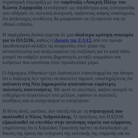
στρατηγική σύμπραξη με την
παράταξη «Ανοιχτή Πόλη» του
Κώστα Ζαχαριάδη
λειτούργησε ως παράδειγμα μιας συνεργασίας
που οδήγησε σε πολιτική ανατροπή, αφήνοντας σαφείς υπαινιγμούς
ότι αντίστοιχες συνθέσεις θα μπορούσαν να εξεταστούν και σε
εθνικό επίπεδο.
Η παρέμβαση Δούκα έρχεται σε μια
ιδιαίτερα κρίσιμη συγκυρία
για το ΠΑΣΟΚ,
καθώς η
ίδρυση της ΕΛΑΣ
από τον πρώην
πρωθυπουργό αλλάζει τις ισορροπίες στον χώρο της
αντιπολίτευσης και αναζωπυρώνει τη συζήτηση για το κατά πόσο
μπορεί να υπάρξει κοινός βηματισμός μεταξύ κομμάτων και
κινήσεων που κινούνται στον προοδευτικό χώρο.
Ο δήμαρχος Αθηναίων έχει διατυπώσει επανειλημμένα την άποψη
ότι ο διάλογος δεν πρέπει να αποτελεί ταμπού, υποστηρίζοντας ότι
απέναντι στη Νέα Δημοκρατία απαιτούνται ευρύτερες
πολιτικές συνεννοήσεις
. Με αυτό το σκεπτικό, αφήνει ανοιχτό το
ενδεχόμενο συγκλίσεων στο μέλλον, εφόσον οι πολιτικές
συνθήκες και οι συσχετισμοί το επιτρέψουν.
Η θέση αυτή, ωστόσο, δεν ταυτίζεται με τη
στρατηγική που
ακολουθεί ο Νίκος Ανδρουλάκης
. Ο πρόεδρος του ΠΑΣΟΚ
εξακολουθεί να επενδύει στην αυτόνομη πορεία του κόμματος
,
επιμένοντας ότι η Χαριλάου Τρικούπη πρέπει να διεκδικήσει με
δικούς της όρους την ενίσχυση της πολιτικής της επιρροής και να