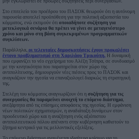
μην εγκλωβιστεί σε πρόωρες συζητήσεις περί συνεργασιών.
Στο επιτελείο του προέδρου του ΠΑΣΟΚ θεωρούν ότι η αυτόνομη
παρουσία αποτελεί προϋπόθεση για την πολιτική αξιοπιστία του
κόμματος, ενώ εκτιμούν ότι
οποιαδήποτε συζήτηση για
μετεκλογικά σενάρια θα πρέπει να γίνει σε μεταγενέστερο
χρόνο και μόνο στη βάση συγκεκριμένων προγραμματικών
συγκλίσεων.
Παράλληλα,
οι τελευταίες δημοσκοπήσεις έχουν προκαλέσει
έντονο προβληματισμό στη Χαριλάου Τρικούπη.
Η δυναμική
που εμφανίζει το νέο εγχείρημα του Αλέξη Τσίπρα, σε συνδυασμό
με την κινητικότητα που παρατηρείται στον χώρο της
αντιπολίτευσης, δημιουργούν νέες πιέσεις προς το ΠΑΣΟΚ και
αναγκάζουν την ηγεσία να επαναξιολογεί διαρκώς τη στρατηγική
της.
Στελέχη του κόμματος αναγνωρίζουν ότι η
συζήτηση για τις
συνεργασίες θα παραμείνει ανοιχτή το επόμενο διάστημα
,
ανεξάρτητα από τις επίσημες αποφάσεις της ηγεσίας. Η εμφάνιση
νέων πολιτικών σχηματισμών, η αναδιάταξη δυνάμεων στον
προοδευτικό χώρο και η αναζήτηση ενός αξιόπιστου
αντιπολιτευτικού πόλου απέναντι στην κυβέρνηση καθιστούν το
ζήτημα κεντρικό για τις μελλοντικές εξελίξεις.
Το επόμενο διάστημα αναμένεται ιδιαίτερα κρίσιμο για το