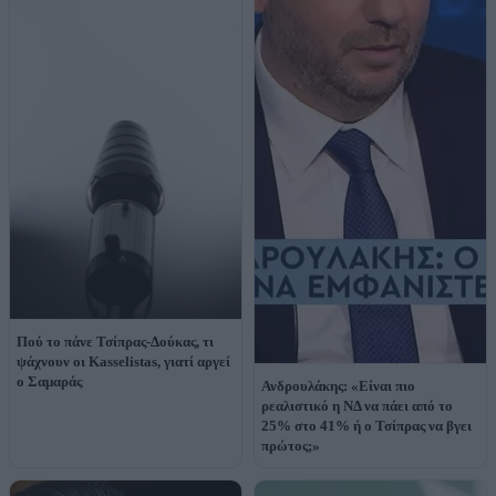
Πού το πάνε Τσίπρας-Δούκας, τι
ψάχνουν οι Kasselistas, γιατί αργεί
ο Σαμαράς
Ανδρουλάκης: «Είναι πιο
ρεαλιστικό η ΝΔ να πάει από το
25% στο 41% ή ο Τσίπρας να βγει
πρώτος;»