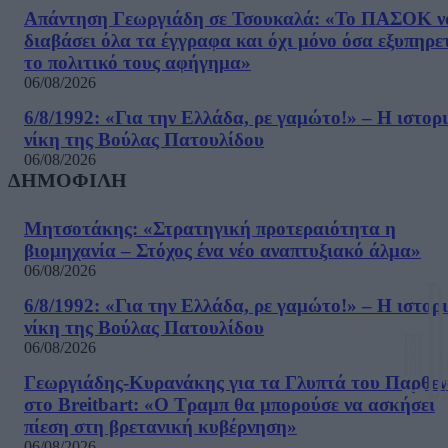
Απάντηση Γεωργιάδη σε Τσουκαλά: «Το ΠΑΣΟΚ ν
διαβάσει όλα τα έγγραφα και όχι μόνο όσα εξυπηρε
το πολιτικό τους αφήγημα»
06/08/2026
6/8/1992: «Για την Ελλάδα, ρε γαμώτο!» – Η ιστορ
νίκη της Βούλας Πατουλίδου
06/08/2026
ΔΗΜΟΦΙΛΗ
Μητσοτάκης: «Στρατηγική προτεραιότητα η
βιομηχανία – Στόχος ένα νέο αναπτυξιακό άλμα»
06/08/2026
6/8/1992: «Για την Ελλάδα, ρε γαμώτο!» – Η ιστορ
νίκη της Βούλας Πατουλίδου
06/08/2026
Γεωργιάδης-Κυρανάκης για τα Γλυπτά του Παρθε
στο Breitbart: «Ο Τραμπ θα μπορούσε να ασκήσει
πίεση στη βρετανική κυβέρνηση»
06/08/2026