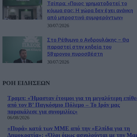
Τσίπρα: «Ποιος χρηματοδοτεί το
κόμμα σας; Η χώρα δεν έχει ανάγκη
από μπροστινό συμφερόντων»
30/07/2026
Στο Ρέθυμνο ο Ανδρουλάκης – Θα
παραστεί στην κηδεία του
58χρονου πυροσβέστη
30/07/2026
ΡΟΗ ΕΙΔΗΣΕΩΝ
Τραμπ: «Ήμασταν έτοιμοι για τη μεγαλύτερη επίθ
από τον Β’ Παγκόσμιο Πόλεμο – Το Ιράν μας
παρακάλεσε για συνομιλίες»
06/08/2026
«Πυρά» κατά των ΜΜΕ από την «Ελπίδα για τη
Δημοκρατία»: «Όλοι όμως ασχολούνται με την Μα