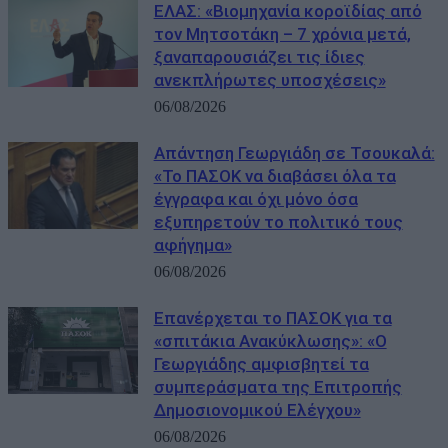
ΕΛΑΣ: «Βιομηχανία κοροϊδίας από
τον Μητσοτάκη – 7 χρόνια μετά,
ξαναπαρουσιάζει τις ίδιες
ανεκπλήρωτες υποσχέσεις»
06/08/2026
Απάντηση Γεωργιάδη σε Τσουκαλά:
«Το ΠΑΣΟΚ να διαβάσει όλα τα
έγγραφα και όχι μόνο όσα
εξυπηρετούν το πολιτικό τους
αφήγημα»
06/08/2026
Επανέρχεται το ΠΑΣΟΚ για τα
«σπιτάκια Ανακύκλωσης»: «Ο
Γεωργιάδης αμφισβητεί τα
συμπεράσματα της Επιτροπής
Δημοσιονομικού Ελέγχου»
06/08/2026