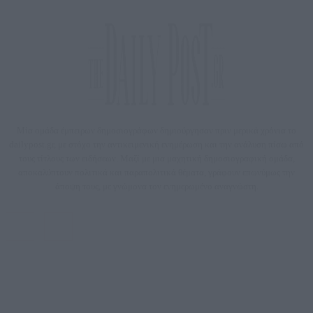
Μία ομάδα έμπειρων δημοσιογράφων δημιούργησαν πριν μερικά χρόνια το
dailypost.gr, με στόχο την αντικειμενική ενημέρωση και την ανάλυση πίσω από
τους τίτλους των ειδήσεων. Μαζί με μια μαχητική δημοσιογραφική ομάδα,
αποκαλύπτουν πολιτικά και παραπολιτικά θέματα, γράφουν επωνύμως την
άποψη τους, με γνώμονα τον ενημερωμένο αναγνώστη.
DAILYPOST.GR – ΤΑΥΤΌΤΗΤΑ