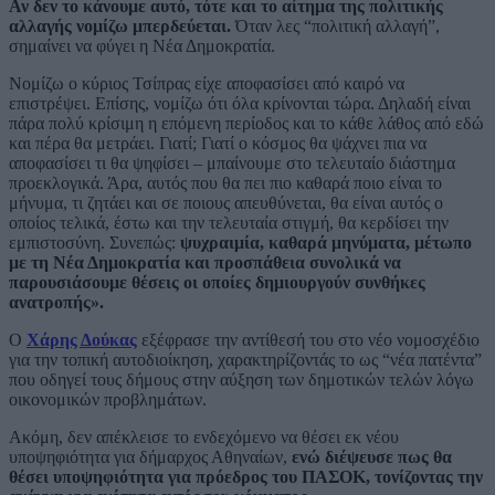
Αν δεν το κάνουμε αυτό, τότε και το αίτημα της πολιτικής
αλλαγής νομίζω μπερδεύεται.
Όταν λες “πολιτική αλλαγή”,
σημαίνει να φύγει η Νέα Δημοκρατία.
Νομίζω ο κύριος Τσίπρας είχε αποφασίσει από καιρό να
επιστρέψει. Επίσης, νομίζω ότι όλα κρίνονται τώρα. Δηλαδή είναι
πάρα πολύ κρίσιμη η επόμενη περίοδος και το κάθε λάθος από εδώ
και πέρα θα μετράει. Γιατί; Γιατί ο κόσμος θα ψάχνει πια να
αποφασίσει τι θα ψηφίσει – μπαίνουμε στο τελευταίο διάστημα
προεκλογικά. Άρα, αυτός που θα πει πιο καθαρά ποιο είναι το
μήνυμα, τι ζητάει και σε ποιους απευθύνεται, θα είναι αυτός ο
οποίος τελικά, έστω και την τελευταία στιγμή, θα κερδίσει την
εμπιστοσύνη. Συνεπώς:
ψυχραιμία, καθαρά μηνύματα, μέτωπο
με τη Νέα Δημοκρατία και προσπάθεια συνολικά να
παρουσιάσουμε θέσεις οι οποίες δημιουργούν συνθήκες
ανατροπής».
Ο
Χάρης Δούκας
εξέφρασε την αντίθεσή του στο νέο νομοσχέδιο
για την τοπική αυτοδιοίκηση, χαρακτηρίζοντάς το ως “νέα πατέντα”
που οδηγεί τους δήμους στην αύξηση των δημοτικών τελών λόγω
οικονομικών προβλημάτων.
Ακόμη, δεν απέκλεισε το ενδεχόμενο να θέσει εκ νέου
υποψηφιότητα για δήμαρχος Αθηναίων,
ενώ διέψευσε πως θα
θέσει υποψηφιότητα για πρόεδρος του ΠΑΣΟΚ, τονίζοντας την