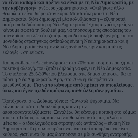
να είναι καθαρό και πρέπει να είναι με τη Νέα Δημοκρατία, με
την κυβέρνηση»
, ανέφερε χαρακτηριστικά. «Οτιδήποτε άλλο
θεωρώ ότι είναι δώρο στον κύριο Μητσοτάκη και στη Νέα
Δημοκρατία, διότι δημιουργεί μία πολυδιάσπαση – εξυπηρετεί
αυτή η πολυδιάσπαση τη Νέα Δημοκρατία. Έχουμε χρέος εμείς να
κάνουμε σωστά τη δουλειά μας, να τηρήσουμε τις αποφάσεις του
συνεδρίου που λέει ότι ζητάμε προοδευτική διακυβέρνηση, και ότι
μοναδικός στρατηγικός αντίπαλος είναι η Νέα Δημοκρατία και η
Νέα Δημοκρατία είναι μοναδικός αντίπαλος πριν και μετά τις
εκλογές», σημείωσε.
Και πρόσθεσε: «Απευθυνόμαστε στο 70% του κόσμου που ζητάει
πολιτική αλλαγή, που ζητάει δηλαδή να φύγει η Νέα Δημοκρατία.
Το υπόλοιπο 25%-30% που βλέπουμε στις δημοσκοπήσεις, θα το
πάρει η Νέα Δημοκρατία. Άρα, στο 70% εμείς πρέπει να
απευθυνθούμε.
Για να το κάνουμε αυτό πρέπει να αποκλείουμε,
όπως και έγινε σχεδόν ομόφωνα, κάθε άλλη συνεργασία».
Ταυτόχρονα, ο κ. Δούκας, τόνισε: «Συνιστώ ψυχραιμία. Να
κάνουμε σωστά τη δουλειά μας και να μην
αποπροσανατολιζόμαστε. Ξαναλέω, θα κάνουμε κριτική στο κόμμα
του κου Τσίπρα, όπως και εκείνοι θα κάνουν σε μας, αλλά το
μέτωπο – ο ιδεολογικός και στρατηγικός αντίπαλος – είναι η Νέα
Δημοκρατία. Το μέτωπο πρέπει να είναι εκεί και πρέπει να είναι
καθαρό, γιατί αυτό θα μας διατηρήσει σε μία συνθήκη ανατροπής.