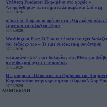
Υπόθεση Predator: Παραμένει στο αρχείο –
Απορρίφθηκαν τα αιτήματα Σαμαρά και Σπίρτζη
07/08/2026
«Γιατί οι Τούρκοι συρρέουν στα ελληνικά νησιά;»: 
τιμές και το φιλόξενο κλίμα
07/08/2026
Washington Post: Ο Τραμπ φέρεται να έχει διαλέξε
τον διάδοχο του – Τι είπε σε ιδιωτική συνάντηση
07/08/2026
«Καμπάνα» 567 εκατ δολαρίων στη Meta για βλάβε
στην ψυχική υγεία των παιδιών
07/08/2026
Η εφαρμογή «Οδύσσεια του Ομήρου» του Διαμαντ
Καραναστάση στην κορυφή του ελληνικού App Sto
07/08/2026
ΔΗΜΟΦΙΛΗ