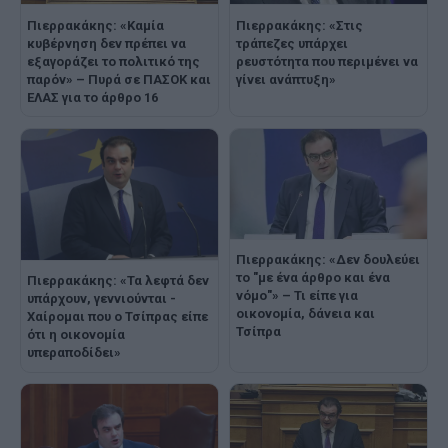
Πιερρακάκης: «Καμία
Πιερρακάκης: «Στις
κυβέρνηση δεν πρέπει να
τράπεζες υπάρχει
εξαγοράζει το πολιτικό της
ρευστότητα που περιμένει να
παρόν» – Πυρά σε ΠΑΣΟΚ και
γίνει ανάπτυξη»
ΕΛΑΣ για το άρθρο 16
Πιερρακάκης: «Δεν δουλεύει
το "με ένα άρθρο και ένα
Πιερρακάκης: «Τα λεφτά δεν
νόμο"» – Τι είπε για
υπάρχουν, γεννιούνται -
οικονομία, δάνεια και
Χαίρομαι που ο Τσίπρας είπε
Τσίπρα
ότι η οικονομία
υπεραποδίδει»