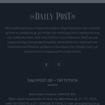
Μία ομάδα έμπειρων δημοσιογράφων δημιούργησαν πριν μερικά
χρόνια το dailypost.gr, με στόχο την αντικειμενική ενημέρωση και
την ανάλυση πίσω από τους τίτλους των ειδήσεων. Μαζί με μια
μαχητική δημοσιογραφική ομάδα, αποκαλύπτουν πολιτικά και
παραπολιτικά θέματα, γράφουν επωνύμως την άποψη τους, με
γνώμονα τον ενημερωμένο αναγνώστη.
DAILYPOST.GR – ΤΑΥΤΌΤΗΤΑ
Ιδιοκτήτρια εταιρεία: «ΝΟΗΣΙΣ ΙΚΕ»
Έδρα: Δήμος Αμαρουσίου Αττικής, Αγ. Αθανασίου αρ. 21, Τ.Κ. 15125
ΑΦΜ: 801093076, Δ.Ο.Υ.: ΚΕΦΟΔΕ ΑΤΤΙΚΗΣ, E-mail: press@dailypost.gr,