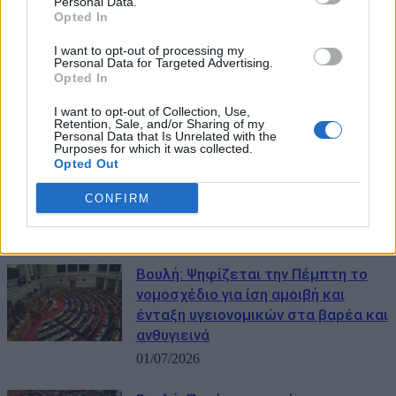
Personal Data.
Opted In
I want to opt-out of processing my
Personal Data for Targeted Advertising.
Opted In
I want to opt-out of Collection, Use,
Retention, Sale, and/or Sharing of my
ΜΠΟΡΕΙ ΝΑ ΣΑΣ ΕΝΔΙΑΦΕΡΕΙ
Personal Data that Is Unrelated with the
Purposes for which it was collected.
Opted Out
Έντονη σύγκρουση Γεωργιάδη –
Κωνσταντοπούλου μετά τις
CONFIRM
καταγγελίες περί προβοκάτσιας
02/07/2026
Βουλή: Ψηφίζεται την Πέμπτη το
νομοσχέδιο για ίση αμοιβή και
ένταξη υγειονομικών στα βαρέα και
ανθυγιεινά
01/07/2026