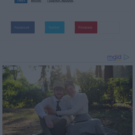
TAGS
Βουλή
Γιώργος Αμυράς
Facebook
Twitter
Pinterest