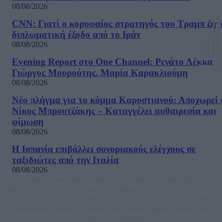
08/08/2026
CNN: Γιατί ο κορυφαίος στρατηγός του Τραμπ ζητ
διπλωματική έξοδο από το Ιράν
08/08/2026
Evening Report στο One Channel: Ρενάτο Λέκκα,
Γιώργος Μουρούτης, Μαρία Καρακλιούμη
08/08/2026
Νέο πλήγμα για το κόμμα Καρυστιανού: Αποχωρεί 
Νίκος Μπρουτζάκης – Καταγγέλει αυθαιρεσία και
φίμωση
08/08/2026
Η Ισπανία επιβάλλει συνοριακούς ελέγχους σε
ταξιδιώτες από την Ιταλία
08/08/2026
Μία ομάδα έμπειρων δημοσιογράφων δημιούργησαν πριν μερικά χρόνια το
dailypost.gr, με στόχο την αντικειμενική ενημέρωση και την ανάλυση πίσω από
τους τίτλους των ειδήσεων. Μαζί με μια μαχητική δημοσιογραφική ομάδα,
αποκαλύπτουν πολιτικά και παραπολιτικά θέματα, γράφουν επωνύμως την
άποψη τους, με γνώμονα τον ενημερωμένο αναγνώστη.