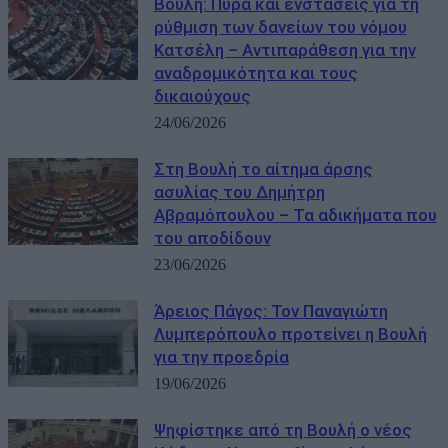
Βουλή: Πυρά και ενστάσεις για τη
ρύθμιση των δανείων του νόμου
Κατσέλη – Αντιπαράθεση για την
αναδρομικότητα και τους
δικαιούχους
24/06/2026
Στη Βουλή το αίτημα άρσης
ασυλίας του Δημήτρη
Αβραμόπουλου – Τα αδικήματα που
του αποδίδουν
23/06/2026
Άρειος Πάγος: Τον Παναγιώτη
Λυμπερόπουλο προτείνει η Βουλή
για την προεδρία
19/06/2026
Ψηφίστηκε από τη Βουλή ο νέος