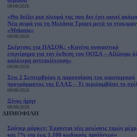
08/08/2026
«Θα δείξει μια πλευρά της που δεν έχει φανεί ακόμ
Νέα σειρά για τη Μελάνια Τραμπ μετά το ντοκιμαν
«Melania»
08/08/2026
Σκέρτσος για ΠΑΣΟΚ: «Κανένα ουσιαστικό
επιχείρημα για την έκθεση του ΟΟΣΑ – Αξίζουμε ό
καλύτερη αντιπολίτευση»
08/08/2026
Στις 2 Σεπτεμβρίου η παρουσίαση του οικονομικού
προγράμματος της ΕΛΑΣ – Τι περιλαμβάνει το σχέ
08/08/2026
Ξένος ήμην
08/08/2026
ΔΗΜΟΦΙΛΗ
Σούπερ μάρκετ: Έρχονται νέες μειώσεις τιμών μέχρ
και 7% για έως 1.100 κωδικούς προϊόντων»