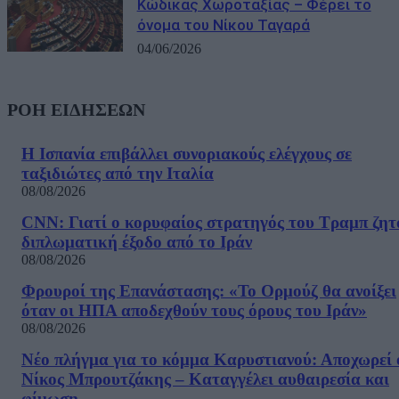
Κώδικας Χωροταξίας – Φέρει το
όνομα του Νίκου Ταγαρά
04/06/2026
ΡΟΗ ΕΙΔΗΣΕΩΝ
Η Ισπανία επιβάλλει συνοριακούς ελέγχους σε
ταξιδιώτες από την Ιταλία
08/08/2026
CNN: Γιατί ο κορυφαίος στρατηγός του Τραμπ ζητ
διπλωματική έξοδο από το Ιράν
08/08/2026
Φρουροί της Επανάστασης: «Το Ορμούζ θα ανοίξει
όταν οι ΗΠΑ αποδεχθούν τους όρους του Ιράν»
08/08/2026
Νέο πλήγμα για το κόμμα Καρυστιανού: Αποχωρεί 
Νίκος Μπρουτζάκης – Καταγγέλει αυθαιρεσία και
φίμωση