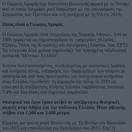
Ο Γιώργος Αμυράς είχε διατελέσει βουλευτής αρχικά με το Ποτάμι
από το οποίο διεγράφη γιατί διαφώνησε με την υπερψήφιση της
Συμφωνίας των Πρεσπών και στη συνέχεια με τη ΝΔ (το 2019).
Ποιος είναι ο Γιώργος Αμυράς
Ο Γιώργος Αμυράς είναι πτυχιούχος της Νομικής Αθηνών. Από το
1986 εργάζεται ως δημοσιογράφος σε εφημερίδες (Κέρδος,
Εξπρές, Τύπος της Κυριακής) και τηλεόραση (Antenna, Star, ΕΡΤ).
Τα τελευταία δέκα χρόνια παρουσίαζε την αγαπημένη ταξιδιωτική
εκπομπή “Μένουμε Ελλάδα”.
Έντονα πολιτικοποιημένος, συνδεδεμένος με κοινωνικές δράσεις
και κινήματα πόλης, υπέρμαχος των δικαιωμάτων των ατόμων με
αναπηρία και από τους πρωτεργάτες του ποδηλατικού κινήματος
στην Ελλάδα, διεκδίκησε τη δημαρχία της πόλης το 2010 ως
επικεφαλής ανεξάρτητης κίνησης πολιτών λαμβάνοντας ποσοστό
7,4% και δύο έδρες στο δημοτικό συμβούλιο.
Θεατρικά του έργα έχουν ανέβει σε ανεξάρτητες θεατρικές
σκηνές στην Αθήνα και την υπόλοιπη Ελλάδα. Ήταν αθλητής
στίβου στα 1.500 και 5.000 μέτρα.
Εξελέγη για πρώτη φορά Βουλευτής με Το Ποτάμι τον Ιανουάριο
του 2015 και επανεξελέγη τον Σεπτέμβριο του 2015. Στις 21