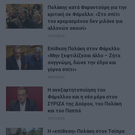
Πολάκης κατά Φαραντούρη για την
κριτική σε Φάμελλο: «Στο σπίτι
του κρεμασμένου δεν μιλάνε για
αλλονών σκοινί»
25/07/2026
Επίθεση Πολάκη στον Φάμελλο:
«Μην ξεφτιλίζεσαι άλλο – Ζήτα
συγγνώμη, δώσε την έδρα και
γύρνα σπίτι»
24/07/2026
Η ανεξαρτητοποίηση του
Φάμελλου και η νέα μέρα στον
ΣΥΡΙΖΑ της Δούρου, του Πολάκη
και του Παππά
19/07/2026
Η «επίθεση» Πολάκη στον Τσίπρα