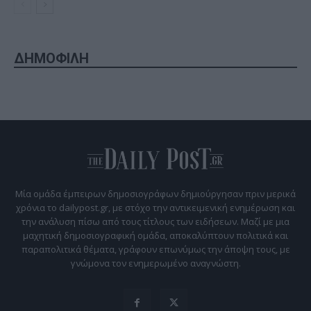
ΔΗΜΟΦΙΛΗ
Μία ομάδα έμπειρων δημοσιογράφων δημιούργησαν πριν μερικά
χρόνια το dailypost.gr, με στόχο την αντικειμενική ενημέρωση και
την ανάλυση πίσω από τους τίτλους των ειδήσεων. Μαζί με μια
μαχητική δημοσιογραφική ομάδα, αποκαλύπτουν πολιτικά και
παραπολιτικά θέματα, γράφουν επωνύμως την άποψη τους, με
γνώμονα τον ενημερωμένο αναγνώστη.