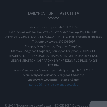
DAILYPOST.GR – ΤΑΥΤΌΤΗΤΑ
Ιδιοκτήτρια εταιρεία: «ΝΟΗΣΙΣ ΙΚΕ»
Έδρα: Δήμος Αμαρουσίου Αττικής, Αγ. Αθανασίου αρ. 21, Τ.Κ. 15125
ΑΦΜ: 801093076, Δ.Ο.Υ.: ΚΕΦΟΔΕ ΑΤΤΙΚΗΣ, E-mail: press@dailypost.gr,
Τηλ. επικοινωνίας: 2108066997
Νόμιμος Εκπρόσωπος: Ζαχαρός Σταμάτης
Μέτοχοι: Ζαχαρός Σταμάτης, Κουβαράς Γεώργιος, ΥΠΗΡΕΣΙΕΣ
ΠΡΟΗΓΜΕΝΗΣ ΤΕΧΝΟΛΟΓΙΑΣ ΠΑΡΑΓΩΓΗΣ ΟΠΤΙΚΟΑΚΟΥΣΤΙΚΩΝ
ΜΕΣΩΝ ΜΕΛΕΤΩΝ ΚΑΙ ΠΑΡΟΧΗΣ ΥΠΗΡΕΣΙΩΝ PLD PLUS ΑΝΩΝ
ΕΤΑΙΡΙΑ
Δικαιούχος του ονόματος τομέα (dailypost.gr): ΝΟΗΣΙΣ ΙΚΕ
Διευθυντής/Διαχειριστής: Ζαχαρός Σταμάτης
Διευθυντής Σύνταξης: Ρενάτο Λέκκα
Δείτε εδώ τα στοιχεία της εταιρείας
© 2024 Πνευματικά δικαιώματα: "ΝΟΗΣΙΣ ΙΚΕ". Developed by