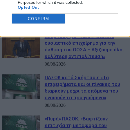
Το ΠΑΣΟΚ επανέρχεται για το
Purposes for which it was collected.
Opted Out
δημοσίευμα της «Εστίας»:
«Φαντασιόπληκτο ρεπορτάζ»
CONFIRM
09/08/2026
Σκέρτσος για ΠΑΣΟΚ: «Κανένα
ουσιαστικό επιχείρημα για την
έκθεση του ΟΟΣΑ – Αξίζουμε όλοι
καλύτερη αντιπολίτευση»
08/08/2026
ΠΑΣΟΚ κατά Σκέρτσου: «Τα
επιχειρήματα και οι πίνακες του
διαρκούν μέχρι τα επόμενα που
αναιρούν τα προηγούμενα»
08/08/2026
«Πυρά» ΠΑΣΟΚ: «Βαφτίζουν
επιτυχία τη μεταφορά του