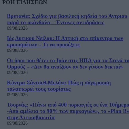
ΡΟΗ ΕΙΔΗΣΕΩΝ
Βρετανία: Σχέδιο για βασιλική κηδεία του Άντριου
παρά το σκάνδαλο – Έντονες αντιδράσεις
09/08/2026
Ιός Δυτικού Νείλου: Η Αττική στο επίκεντρο των
κρουσμάτων – Τι να προσέξετε
09/08/2026
Οι όροι που θέτει το Ιράν στις ΗΠΑ για τα Στενά τ
Ορμούζ – «Δεν θα ανοίξουν αν δεν γίνουν δεκτοί»
09/08/2026
Κόντρα Σάντσεθ-Μελόνι: Πώς η σύγκρουση
ταλαιπωρεί τους τουρίστες
09/08/2026
Τουρνάς: «Πάνω από 400 πυρκαγιές σε ένα 10ήμερ
-Από αμέλεια το 90% των πυρκαγιών», το «Plan B
στην Αττικοβοιωτία
09/08/2026