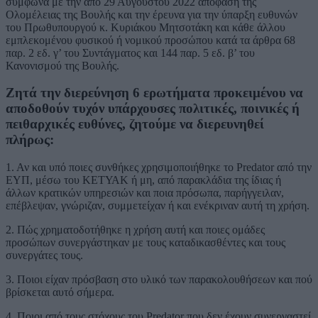
σύμφωνα με την από 29 Αυγούστου 2022 απόφαση της
Ολομέλειας της Βουλής και την έρευνα για την ύπαρξη ευθυνών
του Πρωθυπουργού κ. Κυριάκου Μητσοτάκη και κάθε άλλου
εμπλεκομένου φυσικού ή νομικού προσώπου κατά τα άρθρα 68
παρ. 2 εδ. γ’ του Συντάγματος και 144 παρ. 5 εδ. β’ του
Κανονισμού της Βουλής.
Ζητά την διερεύνηση 6 ερωτήματα προκειμένου να
αποδοθούν τυχόν υπάρχουσες πολιτικές, ποινικές ή
πειθαρχικές ευθύνες, ζητούμε να διερευνηθεί
πλήρως:
1. Αν και υπό ποιες συνθήκες χρησιμοποιήθηκε το Predator από την
ΕΥΠ, μέσω του ΚΕΤΥΑΚ ή μη, από παρακλάδια της ίδιας ή
άλλων κρατικών υπηρεσιών και ποια πρόσωπα, παρήγγειλαν,
επέβλεψαν, γνώριζαν, συμμετείχαν ή και ενέκριναν αυτή τη χρήση.
2. Πώς χρηματοδοτήθηκε η χρήση αυτή και ποιες ομάδες
προσώπων συνεργάστηκαν με τους καταδικασθέντες και τους
συνεργάτες τους.
3. Ποιοι είχαν πρόσβαση στο υλικό των παρακολουθήσεων και πού
βρίσκεται αυτό σήμερα.
4. Ποιοι από τους στόχους του Predator που δεν έχουν συνεργαστεί