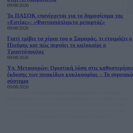
09/08/2026
Το ΠΑΣΟΚ επανέρχεται για το δημοσίευμα της
«Εστίας»: «Φαντασιόπληκτο ρεπορτάζ»
09/08/2026
Γιατί τρίβει τα χέρια του ο Σαμαράς, τι ετοιμάζει ο
Πλεύρης και πώς περνάει το καλοκαίρι ο
Τριαντόπουλος
09/08/2026
Υπ. Μεταφορών: Οριστική λύση στις καθυστερήσει
έκδοσης των πινακίδων κυκλοφορίας – Το ψηφιακό
σύστημα
09/08/2026
Μία ομάδα έμπειρων δημοσιογράφων δημιούργησαν πριν μερικά χρόνια το
dailypost.gr, με στόχο την αντικειμενική ενημέρωση και την ανάλυση πίσω από
τους τίτλους των ειδήσεων. Μαζί με μια μαχητική δημοσιογραφική ομάδα,
αποκαλύπτουν πολιτικά και παραπολιτικά θέματα, γράφουν επωνύμως την
άποψη τους, με γνώμονα τον ενημερωμένο αναγνώστη.