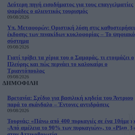
Δεύτερη πηγή εισοδήματος για τους επαγγελματίες
ψαράδες ο αλιευτικός τουρισμός
09/08/2026
Υπ. Μεταφορών: Οριστική λύση στις καθυστερήσει
έκδοσης των πινακίδων κυκλοφορίας – Το ψηφιακό
σύστημα
09/08/2026
Γιατί τρίβει τα χέρια του ο Σαμαράς, τι ετοιμάζει ο
Πλεύρης και πώς περνάει το καλοκαίρι ο
Τριαντόπουλος
09/08/2026
ΔΗΜΟΦΙΛΗ
Βρετανία: Σχέδιο για βασιλική κηδεία του Άντριου
παρά το σκάνδαλο – Έντονες αντιδράσεις
09/08/2026
Τουρνάς: «Πάνω από 400 πυρκαγιές σε ένα 10ήμερ
-Από αμέλεια το 90% των πυρκαγιών», το «Plan B
στην Αττικοβοιωτία