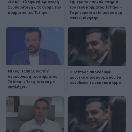
Σήμερα τα αποκαλυπτήρια
«ΕΛΑΣ - Ελληνική Αριστερή
του νέου κόμματος Τσίπρα –
Συμπαράταξη», το όνομα του
Το μήνυμα για «δημοκρατική
κόμματος του Τσίπρα
επανεκκίνηση»
Νίκος Παππάς για την
Ο Τσίπρας αποκάλυψε
ανακοίνωση του κόμματος
μουσικό απόσπασμα που θα
Τσίπρα: «Περιμένω να με
συνοδεύει το νέο του κόμμα
εκπλήξει»