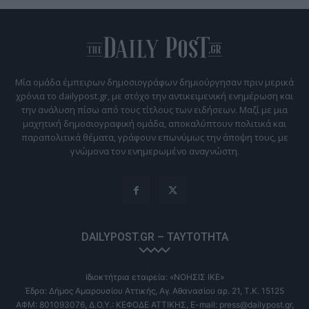
Μία ομάδα έμπειρων δημοσιογράφων δημιούργησαν πριν μερικά
χρόνια το dailypost.gr, με στόχο την αντικειμενική ενημέρωση και
την ανάλυση πίσω από τους τίτλους των ειδήσεων. Μαζί με μια
μαχητική δημοσιογραφική ομάδα, αποκαλύπτουν πολιτικά και
παραπολιτικά θέματα, γράφουν επωνύμως την άποψη τους, με
γνώμονα τον ενημερωμένο αναγνώστη.
DAILYPOST.GR – ΤΑΥΤΌΤΗΤΑ
Ιδιοκτήτρια εταιρεία: «ΝΟΗΣΙΣ ΙΚΕ»
Έδρα: Δήμος Αμαρουσίου Αττικής, Αγ. Αθανασίου αρ. 21, Τ.Κ. 15125
ΑΦΜ: 801093076, Δ.Ο.Υ.: ΚΕΦΟΔΕ ΑΤΤΙΚΗΣ, E-mail: press@dailypost.gr,