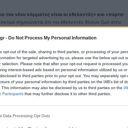
ιο του νέου κόμματος είναι οι εθελοντές» και «πόρτα-
Ακόμα σημειώνεται ότι «οι εθελοντές δίνουν ζωή στην
ότητα στη δράση του νέου φορέα» και εξηγούν ότι «αυτό
ά και στα σόσιαλ μίντια, τις παρεμβάσεις σε κοινωνικό
gr -
Do Not Process My Personal Information
 όλες τις πλευρές της λειτουργίας και δράσης του νέου
to opt-out of the sale, sharing to third parties, or processing of your per
ήμερα τη δύναμη πυρός για όλες τις πρωτοβουλίες του Αλ
formation for targeted advertising by us, please use the below opt-out s
r selection. Please note that after your opt-out request is processed y
eing interest-based ads based on personal information utilized by us or
disclosed to third parties prior to your opt-out. You may separately opt-
losure of your personal information by third parties on the IAB’s list of
. This information may also be disclosed by us to third parties on the
IA
Participants
that may further disclose it to other third parties.
l Data Processing Opt Outs