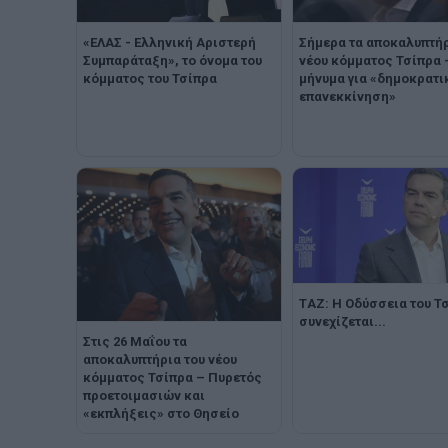
Σήμερα τα αποκαλυπτήρ
«ΕΛΑΣ - Ελληνική Αριστερή
νέου κόμματος Τσίπρα 
Συμπαράταξη», το όνομα του
μήνυμα για «δημοκρατι
κόμματος του Τσίπρα
επανεκκίνηση»
ΤAZ: Η Οδύσσεια του Τ
συνεχίζεται...
Στις 26 Μαΐου τα
αποκαλυπτήρια του νέου
κόμματος Τσίπρα – Πυρετός
προετοιμασιών και
«εκπλήξεις» στο Θησείο