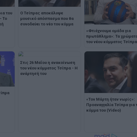
ια του
Ο Τσίπρας αποκάλυψε
– Το
μουσικό απόσπασμα που θα
κή
συνοδεύει το νέο του κόμμα
«Φτιάχνουμε ομάδα για
πρωτάθλημα»: Τα χρώματ
του νέου κόμματος Τσίπρα
Στις 26 Μαΐου η ανακοίνωση
του νέου κόμματος Τσίπρα - Η
ανάρτησή του
σίπρα
«Τον Μάρτη ήταν νωρίς»:
Προαναγγελία Τσίπρα για 
κόμμα του (Video)