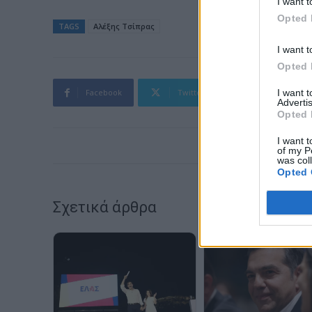
I want t
Opted 
TAGS
Aλέξης Τσίπρας
I want t
Opted 
I want 
Facebook
Twitter
Pinterest
Advertis
Opted 
I want t
of my P
was col
Opted 
Σχετικά άρθρα