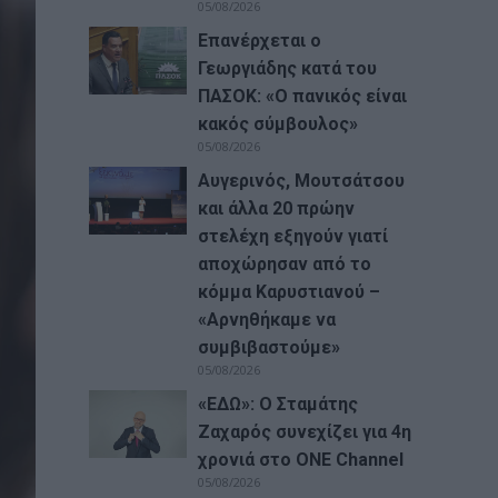
05/08/2026
Επανέρχεται ο
Γεωργιάδης κατά του
ΠΑΣΟΚ: «Ο πανικός είναι
κακός σύμβουλος»
05/08/2026
Αυγερινός, Μουτσάτσου
και άλλα 20 πρώην
στελέχη εξηγούν γιατί
αποχώρησαν από το
κόμμα Καρυστιανού –
«Αρνηθήκαμε να
συμβιβαστούμε»
05/08/2026
«ΕΔΩ»: Ο Σταμάτης
Ζαχαρός συνεχίζει για 4η
χρονιά στο ONE Channel
05/08/2026