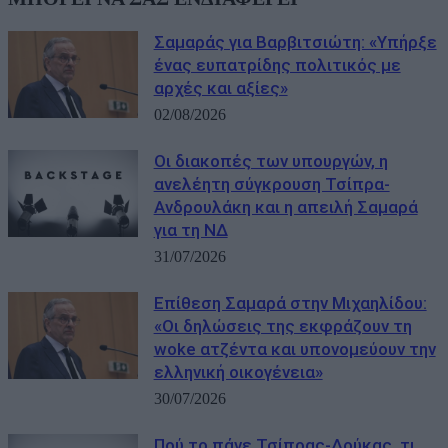
Σαμαράς για Βαρβιτσιώτη: «Υπήρξε
ένας ευπατρίδης πολιτικός με
αρχές και αξίες»
02/08/2026
Οι διακοπές των υπουργών, η
ανελέητη σύγκρουση Τσίπρα-
Ανδρουλάκη και η απειλή Σαμαρά
για τη ΝΔ
31/07/2026
Eπίθεση Σαμαρά στην Μιχαηλίδου:
«Οι δηλώσεις της εκφράζουν τη
woke ατζέντα και υπονομεύουν την
ελληνική οικογένεια»
30/07/2026
Πού το πάνε Τσίπρας-Δούκας, τι