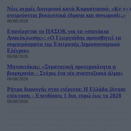
Νέες αιχμές Αυγερινού κατά Καρυστιανού: «Kάποι
ονειρεύονται βουλευτικά έδρανα και συνωμοσίες»
06/08/2026
Επανέρχεται το ΠΑΣΟΚ για τα «σπιτάκια
Ανακύκλωσης»: «Ο Γεωργιάδης αμφισβητεί τα
συμπεράσματα της Επιτροπής Δημοσιονομικού
Ελέγχου»
06/08/2026
Μητσοτάκης: «Στρατηγική προτεραιότητα η
βιομηχανία – Στόχος ένα νέο αναπτυξιακό άλμα»
06/08/2026
Ρήτρα διαφυγής στην ενέργεια: Η Ελλάδα ζήτησε
επέκταση – Επενδύσεις 1 δισ. ευρώ έως το 2028
06/08/2026
Μία ομάδα έμπειρων δημοσιογράφων δημιούργησαν πριν μερικά χρόνια το
dailypost.gr, με στόχο την αντικειμενική ενημέρωση και την ανάλυση πίσω από
τους τίτλους των ειδήσεων. Μαζί με μια μαχητική δημοσιογραφική ομάδα,
αποκαλύπτουν πολιτικά και παραπολιτικά θέματα, γράφουν επωνύμως την
άποψη τους, με γνώμονα τον ενημερωμένο αναγνώστη.