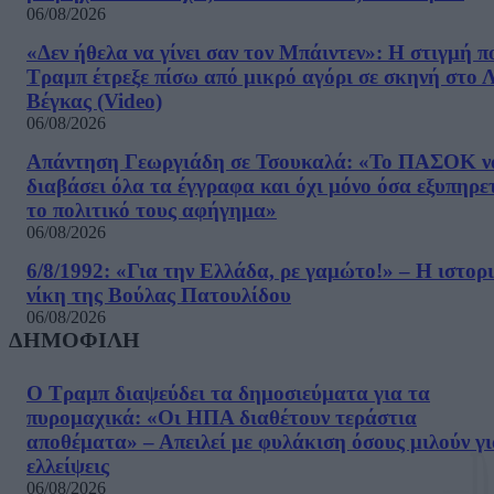
06/08/2026
«Δεν ήθελα να γίνει σαν τον Μπάιντεν»: Η στιγμή π
Τραμπ έτρεξε πίσω από μικρό αγόρι σε σκηνή στο 
Βέγκας (Video)
06/08/2026
Απάντηση Γεωργιάδη σε Τσουκαλά: «Το ΠΑΣΟΚ ν
διαβάσει όλα τα έγγραφα και όχι μόνο όσα εξυπηρε
το πολιτικό τους αφήγημα»
06/08/2026
6/8/1992: «Για την Ελλάδα, ρε γαμώτο!» – Η ιστορ
νίκη της Βούλας Πατουλίδου
06/08/2026
ΔΗΜΟΦΙΛΗ
Ο Τραμπ διαψεύδει τα δημοσιεύματα για τα
πυρομαχικά: «Οι ΗΠΑ διαθέτουν τεράστια
αποθέματα» – Απειλεί με φυλάκιση όσους μιλούν γ
ελλείψεις
06/08/2026