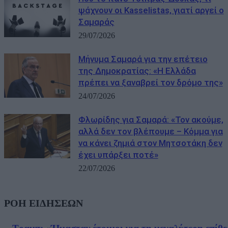
ψάχνουν οι Kasselistas, γιατί αργεί ο
Σαμαράς
29/07/2026
Μήνυμα Σαμαρά για την επέτειο
της Δημοκρατίας: «Η Ελλάδα
πρέπει να ξαναβρεί τον δρόμο της»
24/07/2026
Φλωρίδης για Σαμαρά: «Τον ακούμε,
αλλά δεν τον βλέπουμε – Κόμμα για
να κάνει ζημιά στον Μητσοτάκη δεν
έχει υπάρξει ποτέ»
22/07/2026
ΡΟΗ ΕΙΔΗΣΕΩΝ