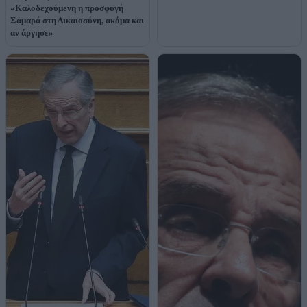
«Καλοδεχούμενη η προσφυγή
Σαμαρά στη Δικαιοσύνη, ακόμα και
αν άργησε»