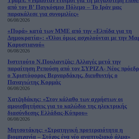
Τραμπ: «Ήμασταν έτοιμοι για τη μεγαλύτερη επίθ
από τον Β’ Παγκόσμιο Πόλεμο – Το Ιράν μας
παρακάλεσε για συνομιλίες»
06/08/2026
«Πυρά» κατά των ΜΜΕ από την «Ελπίδα για τη
Δημοκρατία»: «Όλοι όμως ασχολούνται με την Μα
Καρυστιανού»
06/08/2026
Ινστιτούτο Ν.Πουλαντζάς: Αλλαγές μετά την
παραίτηση Ρεπούση από τον ΣΥΡΙΖΑ- Νέος πρόεδρ
ο Χριστόφορος Βερναρδάκης, διευθυντής ο
Παναγιώτης Κορμάς
06/08/2026
Χατζηδάκης: «Στον κάλαθο των αχρήστων οι
αμφισβητήσεις για το καλώδιο της ηλεκτρικής
διασύνδεσης Ελλάδας-Κύπρου»
06/08/2026
Μητσοτάκης: «Στρατηγική προτεραιότητα η
βιομηχανία – Στόχος ένα νέο αναπτυξιακό άλμα»