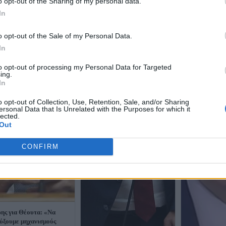
o opt-out of the Sharing of my personal data.
In
o opt-out of the Sale of my Personal Data.
In
to opt-out of processing my Personal Data for Targeted
ing.
In
o opt-out of Collection, Use, Retention, Sale, and/or Sharing
ersonal Data that Is Unrelated with the Purposes for which it
lected.
Out
CONFIRM
ης για Θέουτα: «Να
ύξουμε μηχανισμούς