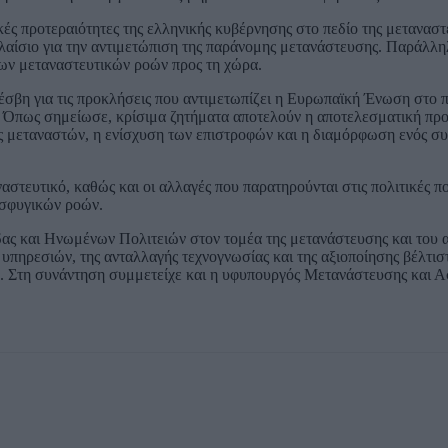
ές προτεραιότητες της ελληνικής κυβέρνησης στο πεδίο της μεταναστ
 πλαίσιο για την αντιμετώπιση της παράνομης μετανάστευσης. Παράλλ
ων μεταναστευτικών ροών προς τη χώρα.
σβη για τις προκλήσεις που αντιμετωπίζει η Ευρωπαϊκή Ένωση στο π
 Όπως σημείωσε, κρίσιμα ζητήματα αποτελούν η αποτελεσματική πρ
μεταναστών, η ενίσχυση των επιστροφών και η διαμόρφωση ενός συ
αναστευτικό, καθώς και οι αλλαγές που παρατηρούνται στις πολιτικές 
οσφυγικών ροών.
ας και Ηνωμένων Πολιτειών στον τομέα της μετανάστευσης και του 
υπηρεσιών, της ανταλλαγής τεχνογνωσίας και της αξιοποίησης βέλτι
. Στη συνάντηση συμμετείχε και η υφυπουργός Μετανάστευσης και 