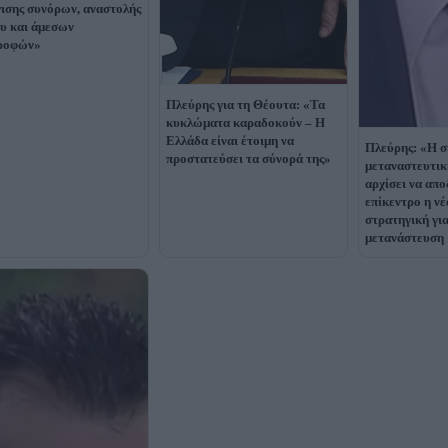
ισης συνόρων, αναστολής
υ και άμεσων
τροφών»
Πλεύρης για τη Θέουτα: «Τα
κυκλώματα καραδοκούν – Η
Ελλάδα είναι έτοιμη να
Πλεύρης: «Η 
προστατεύσει τα σύνορά της»
μεταναστευτική
αρχίσει να απο
επίκεντρο η ν
στρατηγική για
μετανάστευση