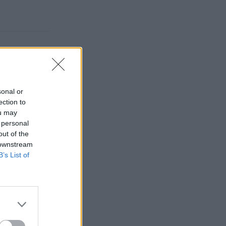
sonal or
ection to
ou may
 personal
out of the
 downstream
B’s List of