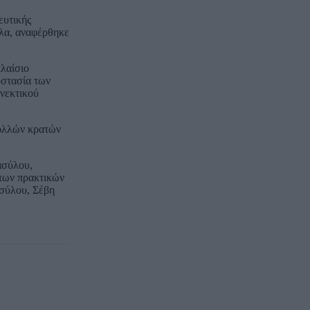
ευτικής
ηλα, αναφέρθηκε
λαίσιο
οστασία των
νεκτικού
πολλών κρατών
ασύλου,
στων πρακτικών
Ασύλου, Σέβη