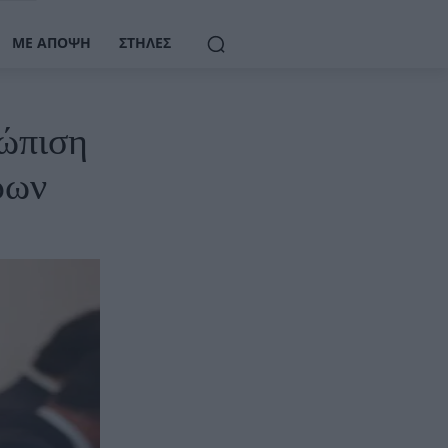
ΜΕ ΆΠΟΨΗ
ΣΤΉΛΕΣ
τώπιση
ρων