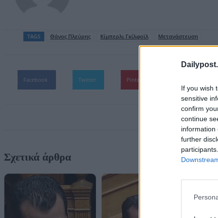
TAGS
Θάνος Πλεύρης
Κίμπερλι Γκίλφοϊλ
Μετανάστευση
Dailypost.
Facebook
Twitter
Pinterest
WhatsApp
If you wish 
sensitive in
confirm you
continue se
information 
further disc
participants
Σχετικά άρθρα
Downstream 
Persona