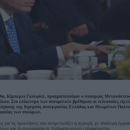
α, Κίμπερλι Γκιλφόιλ, πραγματοποίησε ο υπουργός Μετανάστευ
ου. Στο επίκεντρο των συνομιλιών βρέθηκαν οι τελευταίες εξελί
νίσχυσης της διμερούς συνεργασίας Ελλάδας και Ηνωμένων Πολιτ
τασίας των συνόρων.
ς για τις προκλήσεις που αντιμετωπίζει η περιοχή, με ιδιαίτερη έμφα
ρων και τη συνεργασία σε ζητήματα κοινού ενδιαφέροντος.