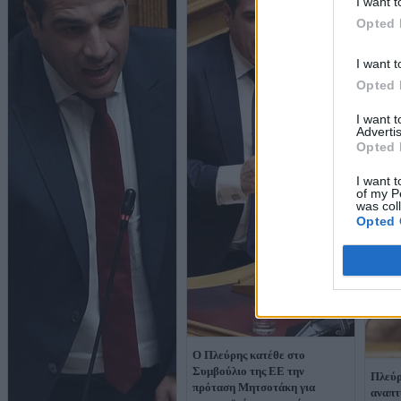
I want t
Opted 
I want t
Opted 
I want 
Advertis
Opted 
I want t
of my P
was col
Opted 
Ο Πλεύρης κατέθε στο
Συμβούλιο της ΕΕ την
Πλεύρ
πρόταση Μητσοτάκη για
αναπτ