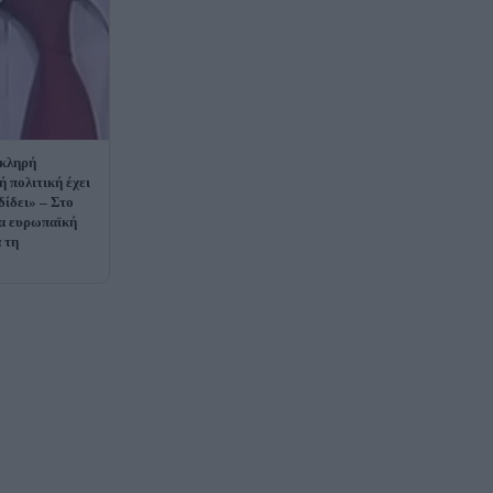
σκληρή
 πολιτική έχει
δίδει» – Στο
έα ευρωπαϊκή
 τη