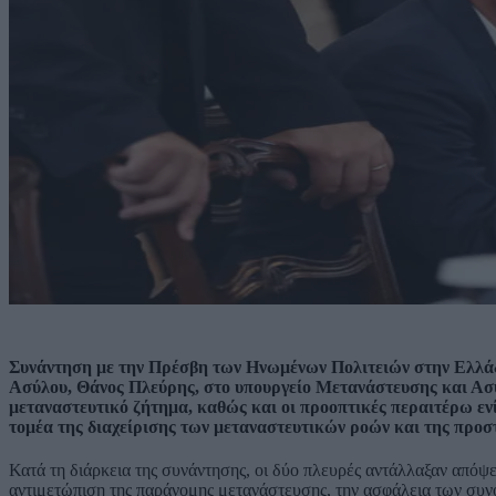
Συνάντηση με την Πρέσβη των Ηνωμένων Πολιτειών στην Ελλάδ
Ασύλου, Θάνος Πλεύρης, στο υπουργείο Μετανάστευσης και Ασύλ
μεταναστευτικό ζήτημα, καθώς και οι προοπτικές περαιτέρω ε
τομέα της διαχείρισης των μεταναστευτικών ροών και της προσ
Κατά τη διάρκεια της συνάντησης, οι δύο πλευρές αντάλλαξαν απόψει
αντιμετώπιση της παράνομης μετανάστευσης, την ασφάλεια των συνό