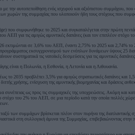
 με την αυτοπεποίθηση ενός ισχυρού και αξιόπιστου συμμάχου, που ό
ή των χωρών της συμμαχίας που υλοποιούν ήδη τους στόχους που συμ
edge) που συμφωνήθηκε το 2025 και συγκαταλέγεται στην πρώτη πεν
ου ΑΕΠ για τις αμιγώς αμυντικές δαπάνες (και τον επιπλέον στόχο το
026 εκτιμώνται σε 3,6% του ΑΕΠ, έναντι 2,75% το 2025 και 2,74% το
ς προγράμματος εκσυγχρονισμού των ενόπλων δυνάμεων ύψους 25 δισ
ουν συστηματικά τις νατοϊκές δεσμεύσεις για τις αμυντικές δαπάνες
γης είναι η Πολωνία, η Εσθονία, η Λετονία και η Λιθουανία.
ς το 2035 προβλέπει 3,5% για αμιγώς στρατιωτικές δαπάνες και 1,5
διττής χρήσης, ενίσχυση της αμυντικής βιομηχανίας και δράσεις ανθεκ
μα συνέπειας ως προς τις συμμαχικές της υποχρεώσεις. Ακόμη και κατ
ο στόχο του 2% του ΑΕΠ, σε μια περίοδο κατά την οποία πολλές χώρε
σεων.
εταξύ των συμμάχων βρίσκεται πλέον στον πυρήνα της διατλαντικής σ
αστικά στη συλλογική άμυνα της Συμμαχίας, επιβεβαιώνοντας στην π
ανέδειξαν την ανάγκη η Ευρώπη να επενδύσει περισσότερο και αποτ