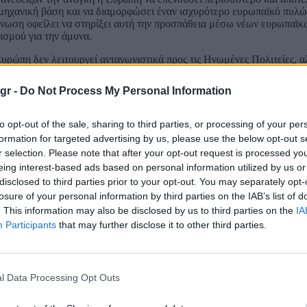
ομηχανική βάση και να διαμορφώσει έναν ισχυρότερο ευρωπαϊκό πυλώ
νωση οφείλει να στηρίξει αυτή την προσπάθεια μέσω νέων ευρωπαϊκ
σμού για την άμυνα.
υρώπη δεν λειτουργεί ανταγωνιστικά προς τις Ηνωμένες Πολιτείες, α
ε ένα ισχυρότερο ΝΑΤΟ.
gr -
Do Not Process My Personal Information
νο που παραθέτει προς τιμήν των ηγετών του ΝΑΤΟ ο Πρόεδρος της Τ
ίσης ο πρόεδρος του ευρωπαϊκού συμβουλίου, η πρόεδρος της ευρωπαϊ
to opt-out of the sale, sharing to third parties, or processing of your per
formation for targeted advertising by us, please use the below opt-out s
θυπουργού με τον Πρόεδρο της Τουρκίας στο περιθώριο της συνόδου
r selection. Please note that after your opt-out request is processed y
eing interest-based ads based on personal information utilized by us or
disclosed to third parties prior to your opt-out. You may separately opt-
losure of your personal information by third parties on the IAB’s list of
. This information may also be disclosed by us to third parties on the
IA
Participants
that may further disclose it to other third parties.
l Data Processing Opt Outs