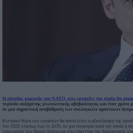
Η σύνοδος κορυφής του ΝΑΤΟ, στις εργασίες της οποία θα συ
περίοδο αυξημένης γεωπολιτικής αβεβαιότητας και έναν χρόνο 
σε μια σημαντική αναβάθμιση των συλλογικών αμυντικών δεσμ
Κεντρικό θέμα των εργασιών θα αποτελέσει η αξιολόγηση της προ
του ΑΕΠ ετησίως έως το 2035, σε μια συγκυρία κατά την οποία η α
επιμερισμό των βαρών βρίσκεται στο επίκεντρο της διατλαντικής συ