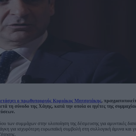
μμετάσχει ο πρωθυπουργός Κυριάκος Μητσοτάκης
, πραγματοποιείτ
μετά τη σύνοδο της Χάγης, κατά την οποία οι ηγέτες της συμμαχ
εύσεων.
όδου των συμμάχων στην υλοποίηση της δέσμευσης για αμυντικές δα
νάγκη για ισχυρότερη ευρωπαϊκή συμβολή στη συλλογική άμυνα και γι
ζήτησης.