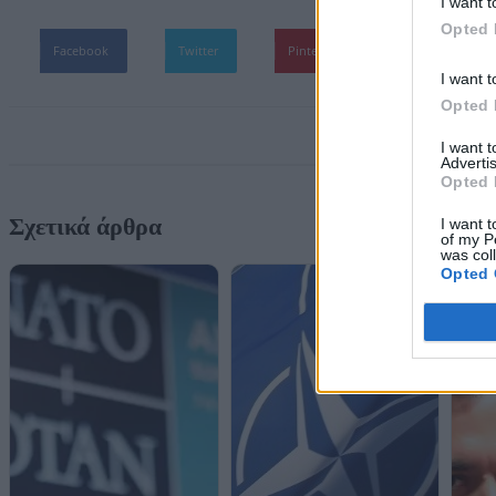
I want t
Opted 
Facebook
Twitter
Pinterest
WhatsApp
I want t
Opted 
I want 
Advertis
Opted 
Σχετικά άρθρα
I want t
of my P
was col
Opted 