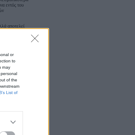
να εντός του
ών
λλά αποτελεί
ουρκίας Ρετζέπ
κής επιτροπής,
sonal or
ection to
.
ou may
 personal
out of the
 downstream
B’s List of