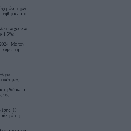
χι μόνο τηρεί
φωνήθηκαν στη
τάδα των χωρών
υ 1,5%).
 2024. Με τον
. ευρώ, τη
.
% για
τικότητας.
ά τη διάρκεια
ς της
χέσης. Η
ράξη ότι η
ελεσματικότερα