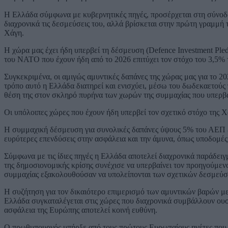
Η Ελλάδα σύμφωνα με κυβερνητικές πηγές, προσέρχεται στη σύνοδο
διαχρονικά τις δεσμεύσεις του, αλλά βρίσκεται στην πρώτη γραμμ
Χάγη.
Η χώρα μας έχει ήδη υπερβεί τη δέσμευση (Defence Investment Pl
του ΝΑΤΟ που έχουν ήδη από το 2026 επιτύχει τον στόχο του 3,5% τ
Συγκεκριμένα, οι αμιγώς αμυντικές δαπάνες της χώρας μας για το 2
τρόπο αυτό η Ελλάδα διατηρεί και ενισχύει, μέσω του δωδεκαετού
θέση της στον σκληρό πυρήνα των χωρών της συμμαχίας που υπερβαίν
Οι υπόλοιπες χώρες που έχουν ήδη υπερβεί τον σχετικό στόχο της Χά
Η συμμαχική δέσμευση για συνολικές δαπάνες ύψους 5% του ΑΕΠ έω
ευρύτερες επενδύσεις στην ασφάλεια και την άμυνα, όπως υποδομές 
Σύμφωνα με τις ίδιες πηγές η Ελλάδα αποτελεί διαχρονικά παράδειγ
της δημοσιονομικής κρίσης συνέχισε να υπερβαίνει τον προηγούμεν
συμμαχίας εξακολουθούσαν να υπολείπονται των σχετικών δεσμεύ
Η συζήτηση για τον δικαιότερο επιμερισμό των αμυντικών βαρών μ
Ελλάδα συγκαταλέγεται στις χώρες που διαχρονικά συμβάλλουν ουσι
ασφάλεια της Ευρώπης αποτελεί κοινή ευθύνη.
Ο πρωθυπουργός υπήρξε από τους πρώτους Ευρωπαίους ηγέτες που 