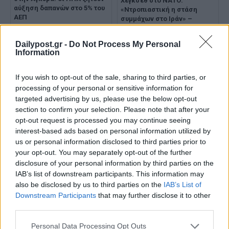
Χέγκσεθ στο ΝΑΤΟ:
αύξηση δαπανών στο 5% του
«Ντροπιαστική η στάση
ΑΕΠ
συμμάχων στο Ιράν» –
Προαναγγέλλει μείωση
αμερικανικής παρουσίας
Dailypost.gr -
Do Not Process My Personal
στην Ευρώπη
Information
If you wish to opt-out of the sale, sharing to third parties, or
processing of your personal or sensitive information for
targeted advertising by us, please use the below opt-out
section to confirm your selection. Please note that after your
opt-out request is processed you may continue seeing
Σύνοδος Κορυφής ΕΕ:
Economist: Γιατί η Τουρκία
interest-based ads based on personal information utilized by
Ουκρανία, Ιράν και
στρέφεται προς το ΝΑΤΟ - Ο
us or personal information disclosed to third parties prior to
προϋπολογισμός 2 τρισ.
ρόλος της στην Ευρώπη
your opt-out. You may separately opt-out of the further
ευρώ στο τραπέζι των «27»
disclosure of your personal information by third parties on the
IAB’s list of downstream participants. This information may
also be disclosed by us to third parties on the
IAB’s List of
Downstream Participants
that may further disclose it to other
third parties.
Personal Data Processing Opt Outs