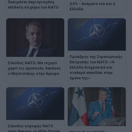
δοκιμάσει περιορισμένη
3,5% - Ανάμεσα του και η
επίθεση σε χώρα του ΝΑΤΟ
Ελλάδα
Πρόεδρος της Στρατιωτικής
Επιτροπής του ΝΑΤΟ: «Η
Σύνοδος ΝΑΤΟ: Με ισχυρό
Ελλάδα διαχρονικά και
χαρτί τις αμυντικές δαπάνες
σταθερά επενδύει στην
ο Μητσοτάκης στην Άγκυρα
άμυνα της»
Σύνοδος κορυφής ΝΑΤΟ
στην Άγκυρα: οι ΗΠΑ ζητούν