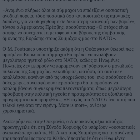
«Αναμένω πλήρως όλοι οι σύμμαχοι να επιδείξουν ουσιαστική
ανοδική πορεία, τόσο ποσοτικά όσο και ποιοτικά στις αμυντικές
δαπάνες, για να οδηγηθούμε σε δικαιότερη κατανομή των βαρών»,
τόνισε ο Αμερικανός Πρέσβης, προσθέτοντας: «Ο στόχος είναι
σαφής: να συνεχιστεί η μεταφορά του βάρους της συμβατικής
άμυνας της Ευρώπης στους Συμμάχους μας στο ΝΑΤΟ».
Ο Μ. Γουίτακερ υποστήριξε ακόμη ότι η Ουάσιγκτον θεωρεί πως
ορισμένοι Ευρωπαίοι σύμμαχοι θα πρέπει να αναλάβουν
μεγαλύτερο ηγετικό ρόλο στο ΝΑΤΟ, καθώς οι Ηνωμένες
Πολιτείες δεν μπορούν να παραμένουν επ’ αόριστον ο μοναδικός
πυλώνας της Συμμαχίας. Ξεκαθάρισε, ωστόσο, ότι αυτό δεν
απαλλάσσει κανέναν από τις υποχρεώσεις του, ενώ πρόσθεσε ότι
όσες χώρες συνεισφέρουν περισσότερο θα μπορούσαν να
απολαμβάνουν συγκεκριμένα πλεονεκτήματα, όπως μεγαλύτερη
πρόσβαση στην πολιτική ηγεσία ή προτεραιότητα σε εξοπλιστικά
προγράμματα και προμήθειες. «Η ισχύς του ΝΑΤΟ είναι αυτή που
τελικά εγγυάται την ειρήνη. More is more», ανέφερε
χαρακτηριστικά.
Αναφερόμενος στην Ουκρανία, ο Αμερικανός αξιωματούχος
προανήγγειλε ότι στη Σύνοδο Κορυφής θα υπάρξουν «ουσιαστικές
ανακοινώσεις» από τις ΗΠΑ και τους Συμμάχους για τη συνέχιση
της υποστήριξης προς το Κίεβο. Υποστήριξε ότι οι Ηνωμένες