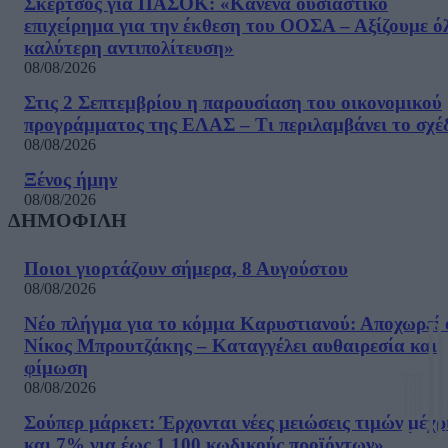
Σκέρτσος για ΠΑΣΟΚ: «Κανένα ουσιαστικό
επιχείρημα για την έκθεση του ΟΟΣΑ – Αξίζουμε ό
καλύτερη αντιπολίτευση»
08/08/2026
Στις 2 Σεπτεμβρίου η παρουσίαση του οικονομικού
προγράμματος της ΕΛΑΣ – Τι περιλαμβάνει το σχέ
08/08/2026
Ξένος ήμην
08/08/2026
ΔΗΜΟΦΙΛΗ
Ποιοι γιορτάζουν σήμερα, 8 Αυγούστου
08/08/2026
Νέο πλήγμα για το κόμμα Καρυστιανού: Αποχωρεί 
Νίκος Μπρουτζάκης – Καταγγέλει αυθαιρεσία και
φίμωση
08/08/2026
Σούπερ μάρκετ: Έρχονται νέες μειώσεις τιμών μέχρ
και 7% για έως 1.100 κωδικούς προϊόντων»