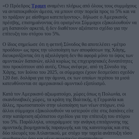
«Ο Πρόεδρος
Τραμπ
αναμένει πλήρως από όλους τους συμμάχους
να ανταποκριθούν άμεσα, να μπουν στην πορεία προς το 5% και να
το πράξουν με αίσθημα κατεπείγοντος», δήλωσε ο Αμερικανός
πρέσβης, επισημαίνοντας ότι ορισμένοι Σύμμαχοι εξακολουθούν να
μη δαπανούν αρκετά, ή δεν διαθέτουν αξιόπιστο σχέδιο για την
επίτευξη του στόχου του 5%.
Ο ίδιος σημείωσε ότι η φετινή Σύνοδος θα αποτελέσει «μέτρο
προόδου» ως προς την υλοποίηση των αποφάσεων της Χάγης,
διευκρινίζοντας ότι η αξιολόγηση δεν θα αφορά μόνο το ύψος των
αμυντικών δαπανών, αλλά κυρίως τις επιχειρησιακές δυνατότητες
που προκύπτουν από αυτές. Όπως ανέφερε, από τη Σύνοδο της
Χάγης, τον Ιούνιο του 2025, οι σύμμαχοι έχουν δεσμεύσει σχεδόν
120 δισ. δολάρια για την άμυνα, εκ των οποίων περίπου τα μισά
κατευθύνονται σε αμερικανικό αμυντικό εξοπλισμό.
Κατά τον Αμερικανό αξιωματούχο, χώρες όπως η Πολωνία, οι
σκανδιναβικές χώρες, τα κράτη της Βαλτικής, η Γερμανία και
άλλες, πρωτοστατούν στην υλοποίηση των νέων στόχων, ενώ
άλλοι σύμμαχοι εξακολουθούν να υστερούν είτε στις δαπάνες είτε
στην κατάρτιση αξιόπιστου σχεδίου για την επίτευξη του στόχου
του 5%. Παράλληλα, υπογράμμισε την ανάγκη επιτάχυνσης της
αμυντικής βιομηχανικής παραγωγής και της καινοτομίας και στις
δύο πλευρές του Ατλαντικού, με στόχο την ταχεία ανάπτυξη τόσο
συμβατικών όσο και νέων αμυντικών συστημάτων.