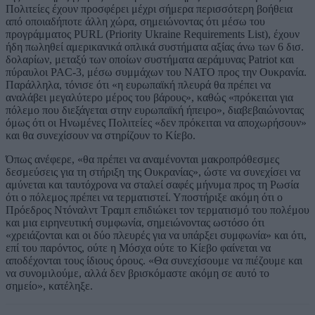
Πολιτείες έχουν προσφέρει μέχρι σήμερα περισσότερη βοήθεια
από οποιαδήποτε άλλη χώρα, σημειώνοντας ότι μέσω του
προγράμματος PURL (Priority Ukraine Requirements List), έχουν
ήδη πωληθεί αμερικανικά οπλικά συστήματα αξίας άνω των 6 δισ.
δολαρίων, μεταξύ των οποίων συστήματα αεράμυνας Patriot και
πύραυλοι PAC-3, μέσω συμμάχων του ΝΑΤΟ προς την Ουκρανία.
Παράλληλα, τόνισε ότι «η ευρωπαϊκή πλευρά θα πρέπει να
αναλάβει μεγαλύτερο μέρος του βάρους», καθώς «πρόκειται για
πόλεμο που διεξάγεται στην ευρωπαϊκή ήπειρο», διαβεβαιώνοντας
όμως ότι οι Ηνωμένες Πολιτείες «δεν πρόκειται να αποχωρήσουν»
και θα συνεχίσουν να στηρίζουν το Κίεβο.
Όπως ανέφερε, «θα πρέπει να αναμένονται μακροπρόθεσμες
δεσμεύσεις για τη στήριξη της Ουκρανίας», ώστε να συνεχίσει να
αμύνεται και ταυτόχρονα να σταλεί σαφές μήνυμα προς τη Ρωσία
ότι ο πόλεμος πρέπει να τερματιστεί. Υποστήριξε ακόμη ότι ο
Πρόεδρος Ντόναλντ Τραμπ επιδιώκει τον τερματισμό του πολέμου
και μια ειρηνευτική συμφωνία, σημειώνοντας ωστόσο ότι
«χρειάζονται και οι δύο πλευρές για να υπάρξει συμφωνία» και ότι,
επί του παρόντος, ούτε η Μόσχα ούτε το Κίεβο φαίνεται να
αποδέχονται τους ίδιους όρους. «Θα συνεχίσουμε να πιέζουμε και
να συνομιλούμε, αλλά δεν βρισκόμαστε ακόμη σε αυτό το
σημείο», κατέληξε.