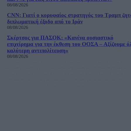
08/08/2026
CNN: Γιατί ο κορυφαίος στρατηγός του Τραμπ ζητ
διπλωματική έξοδο από το Ιράν
08/08/2026
Σκέρτσος για ΠΑΣΟΚ: «Κανένα ουσιαστικό
επιχείρημα για την έκθεση του ΟΟΣΑ – Αξίζουμε ό
καλύτερη αντιπολίτευση»
08/08/2026
Μία ομάδα έμπειρων δημοσιογράφων δημιούργησαν πριν μερικά χρόνια το
dailypost.gr, με στόχο την αντικειμενική ενημέρωση και την ανάλυση πίσω από
τους τίτλους των ειδήσεων. Μαζί με μια μαχητική δημοσιογραφική ομάδα,
αποκαλύπτουν πολιτικά και παραπολιτικά θέματα, γράφουν επωνύμως την
άποψη τους, με γνώμονα τον ενημερωμένο αναγνώστη.
DAILYPOST.GR – ΤΑΥΤΌΤΗΤΑ