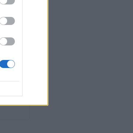
τος ο
αιχμηρή
ΣΟΚ στον