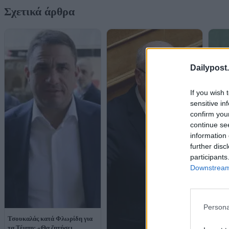
Σχετικά άρθρα
Dailypost.
If you wish 
sensitive in
confirm you
continue se
information 
further disc
participants
Downstream 
Persona
Τσουκαλάς κατά Φλωρίδη για
τα Τέμπη: «Θα ζητήσει