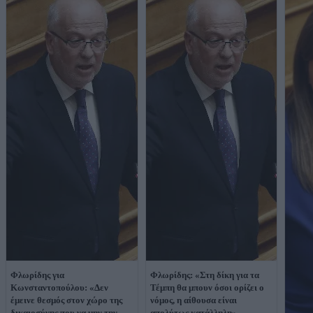
Φλωρίδης για
Φλωρίδης: «Στη δίκη για τα
Κωνσταντοπούλου: «Δεν
Τέμπη θα μπουν όσοι ορίζει ο
έμεινε θεσμός στον χώρο της
νόμος, η αίθουσα είναι
δικαιοσύνης που να μην την
απολύτως κατάλληλη»