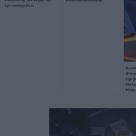
έχει καταγγείλει»
Κωνσ
Φλωρί
είχε 
Πινόκ
θέση