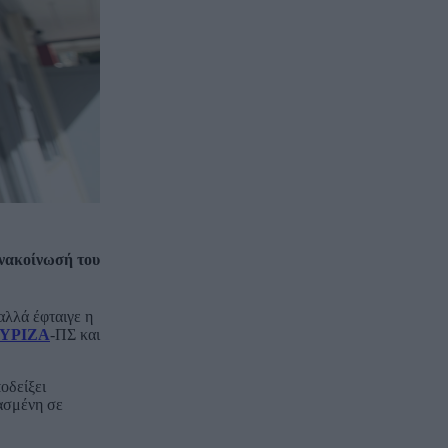
ανακοίνωσή του
αλλά έφταιγε η
ΥΡΙΖΑ
-ΠΣ και
οδείξει
κασμένη σε