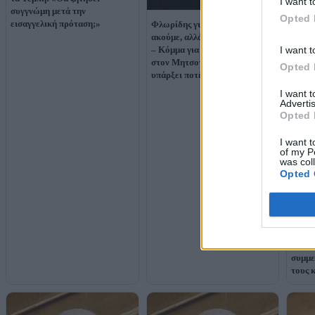
I want t
συγγνώμη μετά την
Opted 
εισαγγελική πρόταση;»
Φλωρίδης για Σαμαρά: «Τον
ακούμε, αλλά δεν τον βλέπουμε
I want t
– Κόμμα για να κάνει ζημιά
στον Μητσοτάκη δεν έχει
Opted 
υπάρξει ποτέ»
I want 
Advertis
Opted 
I want t
of my P
was col
Opted 
ΣΥΡΙΖ
Κυραν
Σδούκ
συμμε
τους 