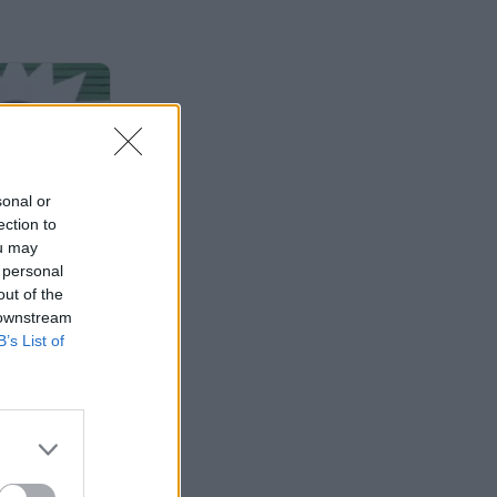
sonal or
ection to
ou may
 personal
out of the
 downstream
B’s List of