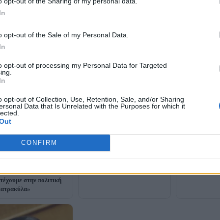
o opt-out of the Sharing of my personal data.
In
«Πάλι αδιάβασ
υπουργός»: Η 
o opt-out of the Sale of my Personal Data.
απάντηση ΠΑ
Φλωρίδης κατά Ανδρουλάκη
Φλωρίδη
In
για Συνταγματική
Αναθεώρηση: «Όποιος απέχει
to opt-out of processing my Personal Data for Targeted
από την Ιστορία, θα βλέπει τη
ing.
βελόνα να κουνιέται προς τα
In
κάτω»
o opt-out of Collection, Use, Retention, Sale, and/or Sharing
ersonal Data that Is Unrelated with the Purposes for which it
lected.
Out
CONFIRM
Α για δηλώσεις
άκη,Μαρινάκη και
ου: «Δεν θα
τέχουμε στην πολιτική
κατρακύλα»