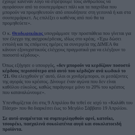
έχουμε κανέναν λόγο να στρέψουμε τους ανθρώπους να
αγοράσουν από τα σουπερμάρκετ πάλι και τα παιχνίδια που
μπορούν να προμηθευτούν από οπουδήποτε στη γειτονιά ή και στα
σουπερμάρκετ. Ας επιλέξει ο καθένας από πού θα τα
προμηθεύετε».
Ο κ.
Θεοδωρικάκος
υπογράμμισε την προσπάθεια που γίνεται για
τον έλεγχο της αισχροκέρδειας, ιδίως στο κρέας. «Έχω δώσει
εντολή και τις επόμενες ημέρες τα συνεργεία της ΔΙΜΕΑ θα
κάνουν εξονυχιστικούς ελέγχους πραγματικά για να ελέγξουν το
ποσοστό κέρδους».
Όπως εξήγησε ο υπουργός,
«δεν μπορούν να κερδίζουν ποσοστό
κέρδους περισσότερο από αυτό που κέρδιζαν ανά κωδικό το
‘21.
Θα ελεγχθούν γι’ αυτό, όλοι οι χονδρέμποροι, οι μεσάζοντες
της αγοράς του κρέατος. Δίνουμε έναν αγώνα που δεν είναι
καθόλου εύκολος, καθώς παράγουμε μόνο το 20% του κρέατος
που καταναλώνουμε».
Υπενθυμίζεται ότι στις 9 Απριλίου θα τεθεί σε ισχύ το «Καλάθι του
Πάσχα» που θα διαρκέσει έως το Μεγάλο Σάββατο 19 Απριλίου.
Σε αυτό αναμένεται να συμπεριληφθούν αρνί, κατσίκι,
τσουρέκι, πασχαλινά σοκολατένια αυγά και σοκολατοειδή
προϊόντα.