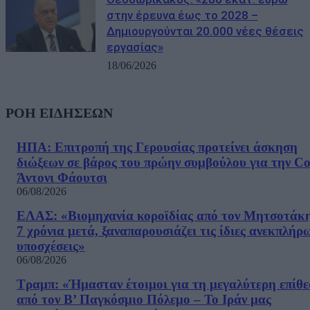
στην έρευνα έως το 2028 –
Δημιουργούνται 20.000 νέες θέσεις
εργασίας»
18/06/2026
ΡΟΗ ΕΙΔΗΣΕΩΝ
ΗΠΑ: Επιτροπή της Γερουσίας προτείνει άσκηση
διώξεων σε βάρος του πρώην συμβούλου για την Co
Άντονι Φάουτσι
06/08/2026
ΕΛΑΣ: «Βιομηχανία κοροϊδίας από τον Μητσοτάκ
7 χρόνια μετά, ξαναπαρουσιάζει τις ίδιες ανεκπλήρ
υποσχέσεις»
06/08/2026
Τραμπ: «Ήμασταν έτοιμοι για τη μεγαλύτερη επίθ
από τον Β’ Παγκόσμιο Πόλεμο – Το Ιράν μας