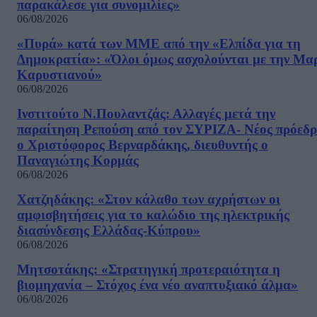
παρακάλεσε για συνομιλίες»
06/08/2026
«Πυρά» κατά των ΜΜΕ από την «Ελπίδα για τη
Δημοκρατία»: «Όλοι όμως ασχολούνται με την Μα
Καρυστιανού»
06/08/2026
Ινστιτούτο Ν.Πουλαντζάς: Αλλαγές μετά την
παραίτηση Ρεπούση από τον ΣΥΡΙΖΑ- Νέος πρόεδρ
ο Χριστόφορος Βερναρδάκης, διευθυντής ο
Παναγιώτης Κορμάς
06/08/2026
Χατζηδάκης: «Στον κάλαθο των αχρήστων οι
αμφισβητήσεις για το καλώδιο της ηλεκτρικής
διασύνδεσης Ελλάδας-Κύπρου»
06/08/2026
Μητσοτάκης: «Στρατηγική προτεραιότητα η
βιομηχανία – Στόχος ένα νέο αναπτυξιακό άλμα»
06/08/2026