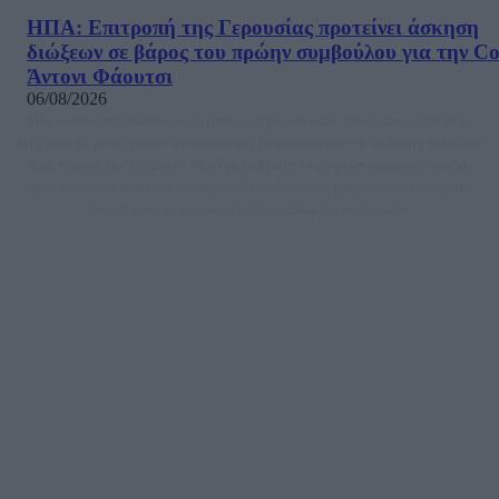
ΗΠΑ: Επιτροπή της Γερουσίας προτείνει άσκηση
διώξεων σε βάρος του πρώην συμβούλου για την Co
Άντονι Φάουτσι
06/08/2026
Μία ομάδα έμπειρων δημοσιογράφων δημιούργησαν πριν μερικά χρόνια το
dailypost.gr, με στόχο την αντικειμενική ενημέρωση και την ανάλυση πίσω από
τους τίτλους των ειδήσεων. Μαζί με μια μαχητική δημοσιογραφική ομάδα,
αποκαλύπτουν πολιτικά και παραπολιτικά θέματα, γράφουν επωνύμως την
άποψη τους, με γνώμονα τον ενημερωμένο αναγνώστη.
DAILYPOST.GR – ΤΑΥΤΌΤΗΤΑ
Ιδιοκτήτρια εταιρεία: «ΝΟΗΣΙΣ ΙΚΕ»
Έδρα: Δήμος Αμαρουσίου Αττικής, Αγ. Αθανασίου αρ. 21, Τ.Κ. 15125
ΑΦΜ: 801093076, Δ.Ο.Υ.: ΚΕΦΟΔΕ ΑΤΤΙΚΗΣ, E-mail: press@dailypost.gr, Τηλ.
επικοινωνίας: 2108066997
Νόμιμος Εκπρόσωπος: Ζαχαρός Σταμάτης
Μέτοχοι: Ζαχαρός Σταμάτης, Κουβαράς Γεώργιος, ΥΠΗΡΕΣΙΕΣ ΠΡΟΗΓΜΕΝΗΣ