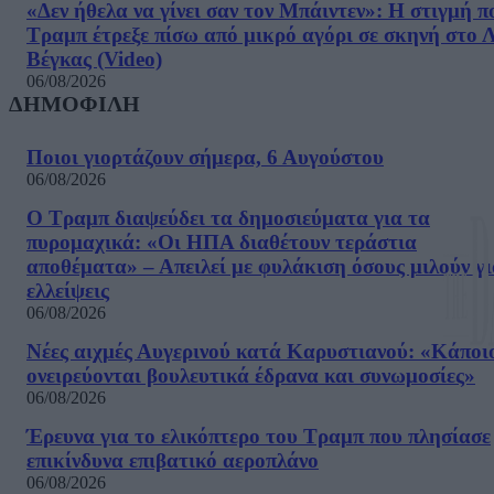
«Δεν ήθελα να γίνει σαν τον Μπάιντεν»: Η στιγμή π
Τραμπ έτρεξε πίσω από μικρό αγόρι σε σκηνή στο 
Βέγκας (Video)
06/08/2026
ΔΗΜΟΦΙΛΗ
Ποιοι γιορτάζουν σήμερα, 6 Αυγούστου
06/08/2026
Ο Τραμπ διαψεύδει τα δημοσιεύματα για τα
πυρομαχικά: «Οι ΗΠΑ διαθέτουν τεράστια
αποθέματα» – Απειλεί με φυλάκιση όσους μιλούν γ
ελλείψεις
06/08/2026
Νέες αιχμές Αυγερινού κατά Καρυστιανού: «Kάποι
ονειρεύονται βουλευτικά έδρανα και συνωμοσίες»
06/08/2026
Έρευνα για το ελικόπτερο του Τραμπ που πλησίασε
επικίνδυνα επιβατικό αεροπλάνο
06/08/2026