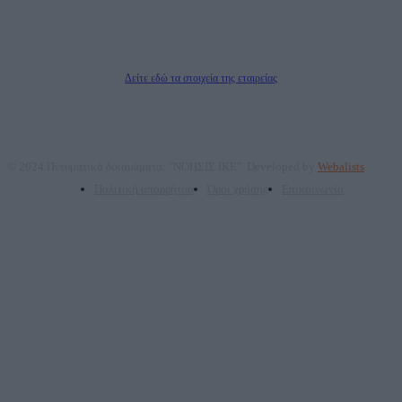
ΤΕΧΝΟΛΟΓΙΑΣ ΠΑΡΑΓΩΓΗΣ ΟΠΤΙΚΟΑΚΟΥΣΤΙΚΩΝ ΜΕΣΩΝ ΜΕΛΕΤΩΝ ΚΑΙ
ΠΑΡΟΧΗΣ ΥΠΗΡΕΣΙΩΝ PLD PLUS ΑΝΩΝ ΕΤΑΙΡΙΑ
Δικαιούχος του ονόματος τομέα (dailypost.gr): ΝΟΗΣΙΣ ΙΚΕ
Διευθυντής/Διαχειριστής: Ζαχαρός Σταμάτης
Διευθυντής Σύνταξης: Ρενάτο Λέκκα
Δείτε εδώ τα στοιχεία της εταιρείας
© 2024 Πνευματικά δικαιώματα: "ΝΟΗΣΙΣ ΙΚΕ". Developed by
Webalists
Πολιτική απορρήτου
Όροι χρήσης
Επικοινωνία