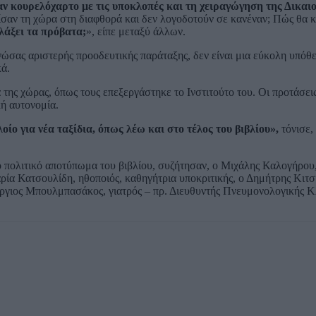
ν κουρελόχαρτο με τις υποκλοπές και τη χειραγώγηση της Δικαι
ίσαν τη χώρα στη διαφθορά και δεν λογοδοτούν σε κανέναν; Πώς θα κ
λάξει τα πρόβατα;
», είπε μεταξύ άλλων.
ώσας αριστερής προοδευτικής παράταξης, δεν είναι μια εύκολη υπόθε
κά.
α της χώρας, όπως τους επεξεργάστηκε το Ινστιτούτο του. Οι προτάσει
κή αυτονομία.
ο για νέα ταξίδια, όπως λέω και στο τέλος του βιβλίου»,
τόνισε,
ο πολιτικό αποτύπωμα του βιβλίου, συζήτησαν, ο Μιχάλης Καλογήρου,
α Κατσουλίδη, ηθοποιός, καθηγήτρια υποκριτικής, ο Δημήτρης Κιτσ
ργιος Μπουλμπασάκος, γιατρός – πρ. Διευθυντής Πνευμονολογικής Κ