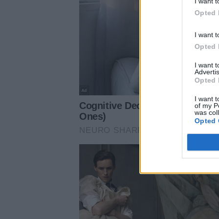
I want t
Opted 
I want t
Opted 
I want 
Advertis
Opted 
I want t
of my P
was col
Opted 