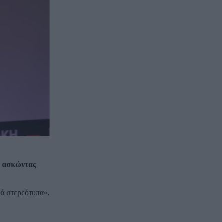
η ασκώντας
ιά στερεότυπα».