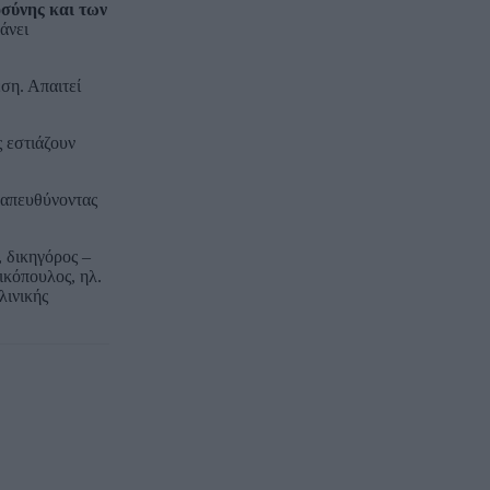
οσύνης και των
άνει
ση. Απαιτεί
ς εστιάζουν
 απευθύνοντας
 δικηγόρος –
ικόπουλος, ηλ.
λινικής