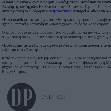
«Ποιοι θα κάνουν αναθεώρηση Συντάγματος; Αυτοί που το έκανα
Ανεξάρτητων Αρχών
; Εκείνοι που συγκάλυψαν τα Τέμπη; Που βυθ
συνταγματική αναθεώρηση ο
Μητσοτάκης
;
Μπορεί ο λύκος να φυ
«Η προσπάθειά μας για την ανασύνθεση και επανίδρυση μιας κυβερν
σχέδιο, απαιτεί κινητοποίηση, απαιτεί χρόνο» ανέφερε χαρακτηριστι
Ο κ. Τσίπρας ανέπτυξε τους επτά βασικούς άξονες για μια νέα πορεί
στην τοπική οικονομία, την κοινωνική δικαιοσύνη και την τεχνολογι
«Βρίσκομαι ξανά εδώ, για να σας καλέσω να αρματώσουμε το πλοί
κάλεσμα στο τέλος της ομιλίας του.
Κατά την παρουσίαση του βιβλίου του ΙΘΑΚΗ για το ιστορικό και τ
πρώην υπουργός, ο Πέτρος Κόκκαλης, πρώην ευρωβουλευτής, η Μαρί
μηχανικός, συντονιστής ΚΟΙΝΣΕΠ Electra Energy, καθώς και ο Γεώ
Ευαγγελισμού.
DAILYPOST