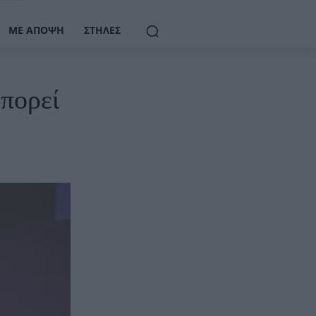
ΜΕ ΆΠΟΨΗ
ΣΤΉΛΕΣ
πορεί