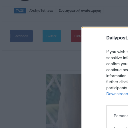
TAGS
Aλέξης Τσίπρας
Συνταγματική αναθεώρηση
Facebook
Twitter
Pinterest
WhatsApp
Dailypost.
If you wish 
sensitive in
confirm you
continue se
information 
further disc
participants
Downstream 
Persona