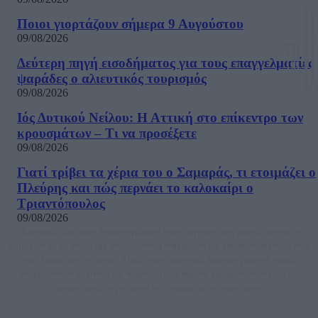
Ποιοι γιορτάζουν σήμερα 9 Αυγούστου
09/08/2026
Δεύτερη πηγή εισοδήματος για τους επαγγελματίες
ψαράδες ο αλιευτικός τουρισμός
09/08/2026
Ιός Δυτικού Νείλου: Η Αττική στο επίκεντρο των
κρουσμάτων – Τι να προσέξετε
09/08/2026
Γιατί τρίβει τα χέρια του ο Σαμαράς, τι ετοιμάζει ο
Πλεύρης και πώς περνάει το καλοκαίρι ο
Τριαντόπουλος
09/08/2026
Μία ομάδα έμπειρων δημοσιογράφων δημιούργησαν πριν μερικά χρόνια το
dailypost.gr, με στόχο την αντικειμενική ενημέρωση και την ανάλυση πίσω από
τους τίτλους των ειδήσεων. Μαζί με μια μαχητική δημοσιογραφική ομάδα,
αποκαλύπτουν πολιτικά και παραπολιτικά θέματα, γράφουν επωνύμως την
άποψη τους, με γνώμονα τον ενημερωμένο αναγνώστη.