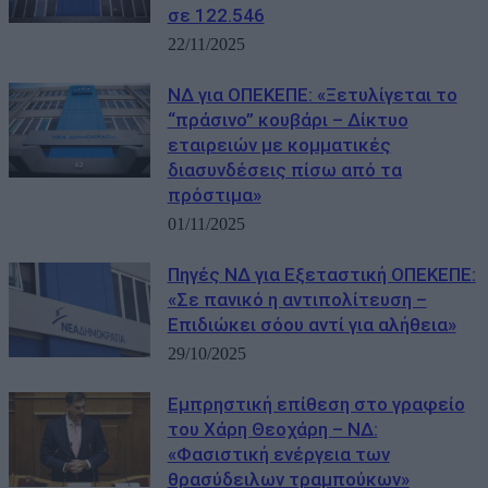
σε 122.546
22/11/2025
ΝΔ για ΟΠΕΚΕΠΕ: «Ξετυλίγεται το
“πράσινο” κουβάρι – Δίκτυο
εταιρειών με κομματικές
διασυνδέσεις πίσω από τα
πρόστιμα»
01/11/2025
Πηγές ΝΔ για Εξεταστική ΟΠΕΚΕΠΕ:
«Σε πανικό η αντιπολίτευση –
Επιδιώκει σόου αντί για αλήθεια»
29/10/2025
Εμπρηστική επίθεση στο γραφείο
του Χάρη Θεοχάρη – ΝΔ:
«Φασιστική ενέργεια των
θρασύδειλων τραμπούκων»