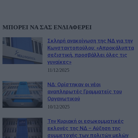
ΜΠΟΡΕΙ ΝΑ ΣΑΣ ΕΝΔΙΑΦΕΡΕΙ
Σκληρή ανακοίνωση της ΝΔ για την
Κωνσταντοπούλου: «Απροκάλυπτα
σεξιστική, προσβάλλει όλες τις
γυναίκες»
11/12/2025
ΝΔ: Ορίστηκαν οι νέοι
αναπληρωτές Γραμματείς του
Οργανωτικού
10/12/2025
Την Κυριακή οι εσωκομματικές
εκλογές της ΝΔ – Αύξηση της
συμμετοχής των πολιτών μελών