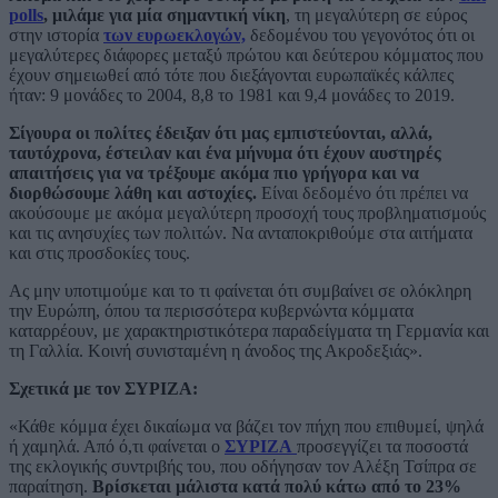
polls
, μιλάμε για μία σημαντική νίκη
, τη μεγαλύτερη σε εύρος
στην ιστορία
των ευρωεκλογών,
δεδομένου του γεγονότος ότι οι
μεγαλύτερες διάφορες μεταξύ πρώτου και δεύτερου κόμματος που
έχουν σημειωθεί από τότε που διεξάγονται ευρωπαϊκές κάλπες
ήταν: 9 μονάδες το 2004, 8,8 το 1981 και 9,4 μονάδες το 2019.
Σίγουρα οι πολίτες έδειξαν ότι μας εμπιστεύονται, αλλά,
ταυτόχρονα, έστειλαν και ένα μήνυμα ότι έχουν αυστηρές
απαιτήσεις για να τρέξουμε ακόμα πιο γρήγορα και να
διορθώσουμε λάθη και αστοχίες.
Είναι δεδομένο ότι πρέπει να
ακούσουμε με ακόμα μεγαλύτερη προσοχή τους προβληματισμούς
και τις ανησυχίες των πολιτών. Να ανταποκριθούμε στα αιτήματα
και στις προσδοκίες τους.
Ας μην υποτιμούμε και το τι φαίνεται ότι συμβαίνει σε ολόκληρη
την Ευρώπη, όπου τα περισσότερα κυβερνώντα κόμματα
καταρρέουν, με χαρακτηριστικότερα παραδείγματα τη Γερμανία και
τη Γαλλία. Κοινή συνισταμένη η άνοδος της Ακροδεξιάς».
Σχετικά με τον ΣΥΡΙΖΑ:
«Κάθε κόμμα έχει δικαίωμα να βάζει τον πήχη που επιθυμεί, ψηλά
ή χαμηλά. Από ό,τι φαίνεται ο
ΣΥΡΙΖΑ
προσεγγίζει τα ποσοστά
της εκλογικής συντριβής του, που οδήγησαν τον Αλέξη Τσίπρα σε
παραίτηση.
Βρίσκεται μάλιστα κατά πολύ κάτω από το 23%