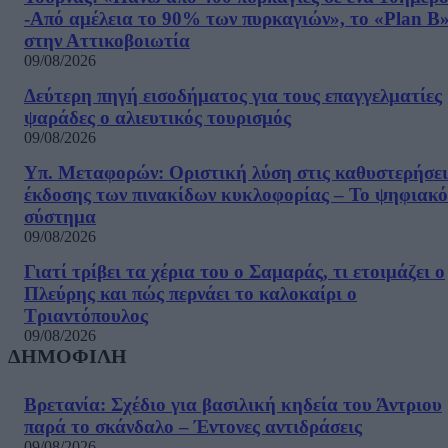
-Από αμέλεια το 90% των πυρκαγιών», το «Plan B
στην Αττικοβοιωτία
09/08/2026
Δεύτερη πηγή εισοδήματος για τους επαγγελματίες
ψαράδες ο αλιευτικός τουρισμός
09/08/2026
Υπ. Μεταφορών: Οριστική λύση στις καθυστερήσει
έκδοσης των πινακίδων κυκλοφορίας – Το ψηφιακό
σύστημα
09/08/2026
Γιατί τρίβει τα χέρια του ο Σαμαράς, τι ετοιμάζει ο
Πλεύρης και πώς περνάει το καλοκαίρι ο
Τριαντόπουλος
09/08/2026
ΔΗΜΟΦΙΛΗ
Βρετανία: Σχέδιο για βασιλική κηδεία του Άντριου
παρά το σκάνδαλο – Έντονες αντιδράσεις
09/08/2026