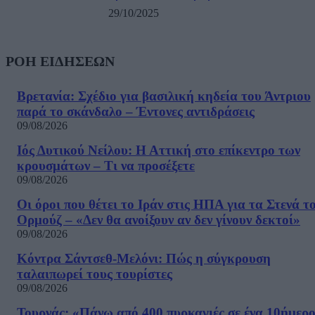
29/10/2025
ΡΟΗ ΕΙΔΗΣΕΩΝ
Βρετανία: Σχέδιο για βασιλική κηδεία του Άντριου
παρά το σκάνδαλο – Έντονες αντιδράσεις
09/08/2026
Ιός Δυτικού Νείλου: Η Αττική στο επίκεντρο των
κρουσμάτων – Τι να προσέξετε
09/08/2026
Οι όροι που θέτει το Ιράν στις ΗΠΑ για τα Στενά τ
Ορμούζ – «Δεν θα ανοίξουν αν δεν γίνουν δεκτοί»
09/08/2026
Κόντρα Σάντσεθ-Μελόνι: Πώς η σύγκρουση
ταλαιπωρεί τους τουρίστες
09/08/2026
Τουρνάς: «Πάνω από 400 πυρκαγιές σε ένα 10ήμερ