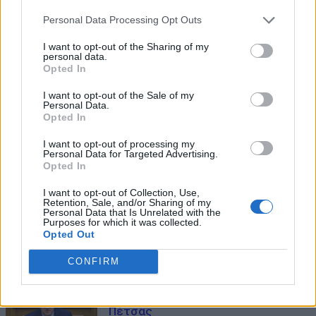
Personal Data Processing Opt Outs
I want to opt-out of the Sharing of my
personal data.
Opted In
I want to opt-out of the Sale of my
Personal Data.
Opted In
I want to opt-out of processing my
Personal Data for Targeted Advertising.
ΜΠΟΡΕΙ ΝΑ ΣΑΣ ΕΝΔΙΑΦΕΡΕΙ
Opted In
I want to opt-out of Collection, Use,
Βενιζέλος για Βαρβιτσιώτη: «Ήταν
Retention, Sale, and/or Sharing of my
φτιαγμένος από παλιό γερό
Personal Data that Is Unrelated with the
Purposes for which it was collected.
μέταλλο – Ιδεολογικά και πολιτικά
Opted Out
συνεπής»
CONFIRM
03/08/2026
Παραίτηση της Κοβέσι ζητάει ο
Πέτσας