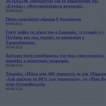
Το ΠΑΣΟΚ επανέρχεται για το δημοσίευμα της
«Εστίας»: «Φαντασιόπληκτο ρεπορτάζ»
09/08/2026
Ποιοι γιορτάζουν σήμερα 9 Αυγούστου
09/08/2026
Γιατί τρίβει τα χέρια του ο Σαμαράς, τι ετοιμάζει ο
Πλεύρης και πώς περνάει το καλοκαίρι ο
Τριαντόπουλος
09/08/2026
Δεύτερη πηγή εισοδήματος για τους επαγγελματίες
ψαράδες ο αλιευτικός τουρισμός
09/08/2026
Τουρνάς: «Πάνω από 400 πυρκαγιές σε ένα 10ήμερ
-Από αμέλεια το 90% των πυρκαγιών», το «Plan B
στην Αττικοβοιωτία
09/08/2026
Μία ομάδα έμπειρων δημοσιογράφων δημιούργησαν πριν μερικά χρόνια το
dailypost.gr, με στόχο την αντικειμενική ενημέρωση και την ανάλυση πίσω από
τους τίτλους των ειδήσεων. Μαζί με μια μαχητική δημοσιογραφική ομάδα,