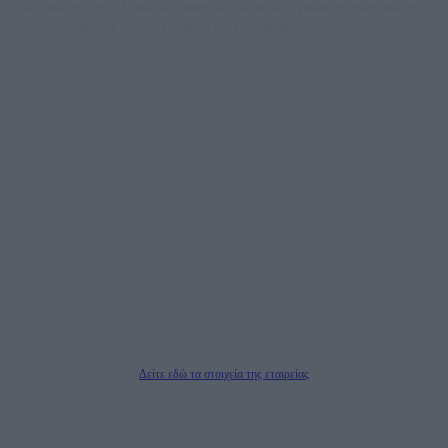
αποκαλύπτουν πολιτικά και παραπολιτικά θέματα, γράφουν επωνύμως την
άποψη τους, με γνώμονα τον ενημερωμένο αναγνώστη.
DAILYPOST.GR – ΤΑΥΤΌΤΗΤΑ
Ιδιοκτήτρια εταιρεία: «ΝΟΗΣΙΣ ΙΚΕ»
Έδρα: Δήμος Αμαρουσίου Αττικής, Αγ. Αθανασίου αρ. 21, Τ.Κ. 15125
ΑΦΜ: 801093076, Δ.Ο.Υ.: ΚΕΦΟΔΕ ΑΤΤΙΚΗΣ, E-mail: press@dailypost.gr, Τηλ.
επικοινωνίας: 2108066997
Νόμιμος Εκπρόσωπος: Ζαχαρός Σταμάτης
Μέτοχοι: Ζαχαρός Σταμάτης, Κουβαράς Γεώργιος, ΥΠΗΡΕΣΙΕΣ ΠΡΟΗΓΜΕΝΗΣ
ΤΕΧΝΟΛΟΓΙΑΣ ΠΑΡΑΓΩΓΗΣ ΟΠΤΙΚΟΑΚΟΥΣΤΙΚΩΝ ΜΕΣΩΝ ΜΕΛΕΤΩΝ ΚΑΙ
ΠΑΡΟΧΗΣ ΥΠΗΡΕΣΙΩΝ PLD PLUS ΑΝΩΝ ΕΤΑΙΡΙΑ
Δικαιούχος του ονόματος τομέα (dailypost.gr): ΝΟΗΣΙΣ ΙΚΕ
Διευθυντής/Διαχειριστής: Ζαχαρός Σταμάτης
Διευθυντής Σύνταξης: Ρενάτο Λέκκα
Δείτε εδώ τα στοιχεία της εταιρείας