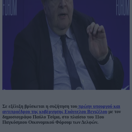
Σε εξέλιξη βρίσκεται η συζήτηση του
πρώην υπουργού και
αντιπροέδρου της κυβέρνησης Ευάγγελου Βενιζέλου
με τον
δημοσιογράφο Παύλο Τσίμα, στο πλαίσιο του 11ου
Παγκόσμιου Οικονομικού Φόρουμ των Δελφών.