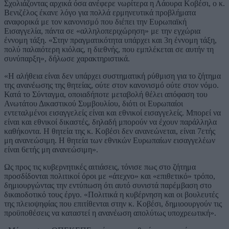
Σχολιάζοντας αρχικά όσα ανέφερε νωρίτερα η Λάουρα Κοβέσι, ο κ.
Βενιζέλος έκανε λόγο για πολλά ερμηνευτικά προβλήματα
αναφορικά με τον κανονισμό που διέπει την Ευρωπαϊκή
Εισαγγελία, πάντα σε «αλληλοπεριχώρηση» με την εγχώρια
έννομη τάξη. «Στην πραγματικότητα υπάρχει και 3η έννομη τάξη,
πολύ παλαιότερη κιόλας, η διεθνής, που εμπλέκεται σε αυτήν τη
συνύπαρξη», δήλωσε χαρακτηριστικά.
«Η αλήθεια είναι δεν υπάρχει συστηματική ρύθμιση για το ζήτημα
της ανανέωσης της θητείας, ούτε στον κανονισμό ούτε στον νόμο.
Κατά το Σύνταγμα, οποιαδήποτε μεταβολή θέλει απόφαση του
Ανωτάτου Δικαστικού Συμβουλίου, διότι οι Ευρωπαίοι
εντεταλμένοι εισαγγελείς είναι και εθνικοί εισαγγελείς. Μπορεί να
είναι και εθνικοί δικαστές, δηλαδή μπορούν να έχουν παράλληλα
καθήκοντα. Η θητεία της κ. Κοβέσι δεν ανανεώνεται, είναι 7ετής
μη ανανεώσιμη. Η θητεία των εθνικών Ευρωπαίων εισαγγελέων
είναι 6ετής μη ανανεώσιμη».
Ως προς τις κυβερνητικές αιτιάσεις, τόνισε πως στο ζήτημα
προσδίδονται πολιτικοί όροι με «άτεχνο» και «επιθετικό» τρόπο,
δημιουργώντας την εντύπωση ότι αυτό συνιστά παρέμβαση στο
δικαιοδοτικό τους έργο. «Πολιτικά η κυβέρνηση και οι βουλευτές
της πλειοψηφίας που επιτίθενται στην κ. Κοβέσι, δημιοουργούν τις
προϋποθέσεις να καταστεί η ανανέωση απολύτως υποχρεωτική».