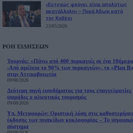
«Ευτυχώς φεύγει, είναι απολύτως
ακατάλληλη» – Πυρά Άδωνι κατά
της Κοβέσι
23/05/2026
ΡΟΗ ΕΙΔΗΣΕΩΝ
Τουρνάς: «Πάνω από 400 πυρκαγιές σε ένα 10ήμερ
-Από αμέλεια το 90% των πυρκαγιών», το «Plan B
στην Αττικοβοιωτία
09/08/2026
Δεύτερη πηγή εισοδήματος για τους επαγγελματίες
ψαράδες ο αλιευτικός τουρισμός
09/08/2026
Υπ. Μεταφορών: Οριστική λύση στις καθυστερήσει
έκδοσης των πινακίδων κυκλοφορίας – Το ψηφιακό
σύστημα
09/08/2026