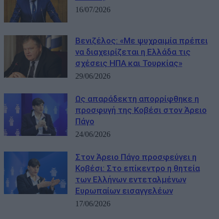
16/07/2026
Βενιζέλος: «Με ψυχραιμία πρέπει
να διαχειρίζεται η Ελλάδα τις
σχέσεις ΗΠΑ και Τουρκίας»
29/06/2026
Ως απαράδεκτη απορρίφθηκε η
προσφυγή της Κοβέσι στον Άρειο
Πάγο
24/06/2026
Στον Άρειο Πάγο προσφεύγει η
Κοβέσι: Στο επίκεντρο η θητεία
των Ελλήνων εντεταλμένων
Ευρωπαίων εισαγγελέων
17/06/2026