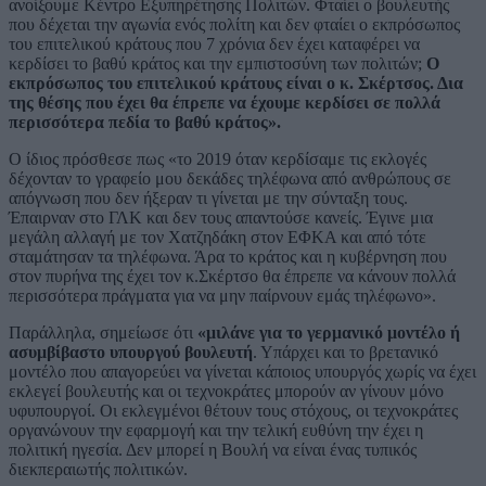
ανοίξουμε Κέντρο Εξυπηρέτησης Πολιτών. Φταίει ο βουλευτής
που δέχεται την αγωνία ενός πολίτη και δεν φταίει ο εκπρόσωπος
του επιτελικού κράτους που 7 χρόνια δεν έχει καταφέρει να
κερδίσει το βαθύ κράτος και την εμπιστοσύνη των πολιτών;
Ο
εκπρόσωπος του επιτελικού κράτους είναι ο κ. Σκέρτσος. Δια
της θέσης που έχει θα έπρεπε να έχουμε κερδίσει σε πολλά
περισσότερα πεδία το βαθύ κράτος».
Ο ίδιος πρόσθεσε πως «το 2019 όταν κερδίσαμε τις εκλογές
δέχονταν το γραφείο μου δεκάδες τηλέφωνα από ανθρώπους σε
απόγνωση που δεν ήξεραν τι γίνεται με την σύνταξη τους.
Έπαιρναν στο ΓΛΚ και δεν τους απαντούσε κανείς. Έγινε μια
μεγάλη αλλαγή με τον Χατζηδάκη στον ΕΦΚΑ και από τότε
σταμάτησαν τα τηλέφωνα. Άρα το κράτος και η κυβέρνηση που
στον πυρήνα της έχει τον κ.Σκέρτσο θα έπρεπε να κάνουν πολλά
περισσότερα πράγματα για να μην παίρνουν εμάς τηλέφωνο».
Παράλληλα, σημείωσε ότι
«μιλάνε για το γερμανικό μοντέλο ή
ασυμβίβαστο υπουργού βουλευτή
. Υπάρχει και το βρετανικό
μοντέλο που απαγορεύει να γίνεται κάποιος υπουργός χωρίς να έχει
εκλεγεί βουλευτής και οι τεχνοκράτες μπορούν αν γίνουν μόνο
υφυπουργοί. Οι εκλεγμένοι θέτουν τους στόχους, οι τεχνοκράτες
οργανώνουν την εφαρμογή και την τελική ευθύνη την έχει η
πολιτική ηγεσία. Δεν μπορεί η Βουλή να είναι ένας τυπικός
διεκπεραιωτής πολιτικών.