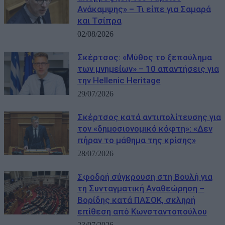
Ανάκαμψης» – Τι είπε για Σαμαρά
και Τσίπρα
02/08/2026
Σκέρτσος: «Μύθος το ξεπούλημα
των μνημείων» – 10 απαντήσεις για
την Hellenic Heritage
29/07/2026
Σκέρτσος κατά αντιπολίτευσης για
τον «δημοσιονομικό κόφτη»: «Δεν
πήραν το μάθημα της κρίσης»
28/07/2026
Σφοδρή σύγκρουση στη Βουλή για
τη Συνταγματική Αναθεώρηση –
Βορίδης κατά ΠΑΣΟΚ, σκληρή
επίθεση από Κωνσταντοπούλου
23/07/2026