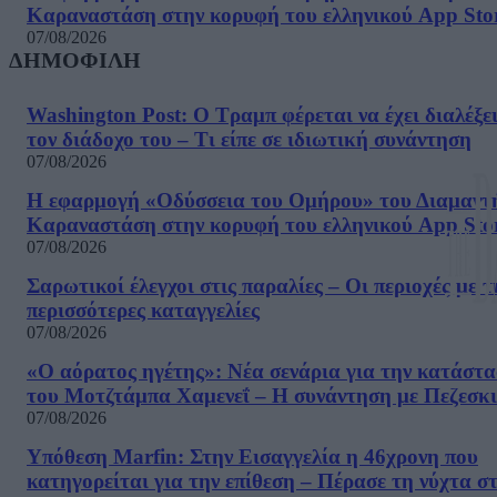
Καραναστάση στην κορυφή του ελληνικού App Sto
07/08/2026
ΔΗΜΟΦΙΛΗ
Washington Post: Ο Τραμπ φέρεται να έχει διαλέξε
τον διάδοχο του – Τι είπε σε ιδιωτική συνάντηση
07/08/2026
Η εφαρμογή «Οδύσσεια του Ομήρου» του Διαμαντ
Καραναστάση στην κορυφή του ελληνικού App Sto
07/08/2026
Σαρωτικοί έλεγχοι στις παραλίες – Οι περιοχές με τ
περισσότερες καταγγελίες
07/08/2026
«Ο αόρατος ηγέτης»: Νέα σενάρια για την κατάστ
του Μοτζτάμπα Χαμενεΐ – Η συνάντηση με Πεζεσκ
07/08/2026
Υπόθεση Marfin: Στην Εισαγγελία η 46χρονη που
κατηγορείται για την επίθεση – Πέρασε τη νύχτα σ