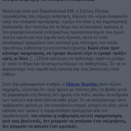
Μιλώντας στον ρ/σ Παραπολιτικά FM, ο Στέλιος Πέτσας
σχολιάζοντας την επίμαχη ανάρτηση, δήλωσε ότι «είμαι αναφανδόν
υπέρ του σταυρού προτίμησης, νομίζω ότι είναι η πιο δημοκρατική
διαδικασία. Δεν πιστεύω ότι το θέμα του πελατειακού κράτους ή
του ρουσφετολογικού ενδεχομένως προσανατολισμού που έχουν
πολλοί οφείλεται στη νομοθετική εξουσία, αλλά σε έναν
συνδυασμό πραγμάτων στο πολιτικό μας σύστημα, στο οποίο
πρωτίστως ευθύνεται η εκτελεστική εξουσία.
Καλό είναι πριν
κάνουμε αφορισμούς, να έχουμε σκεφτεί λίγο τι έχουμε πράξει
εμείς οι ίδιοι.
[…] Είναι καλύτερο να πράττουμε παρά να μιλάμε
γι’ αυτό το θέμα και να αντιμετωπίζουμε τις παθογένειες. Το να το
φορτώνουμε στη νομοθετική εξουσία και τους βουλευτές είναι
λάθος».
Στον ίδιο ραδιοφωνικό σταθμό, ο
Μάκης Βορίδης
ήταν εξίσου
αιχμηρός, λέγοντας ότι «εγώ ήμουν με πολίτες χθες το βράδυ μετά
τη ψηφοφορία στη Βουλή, δεν ήμουν στο σπίτι, ακούω τα αιτήματα
των πολιτών και αυτό γίνεται κάθε μέρα. Το να συζητήσουμε όσοι
τριβόμαστε χρόνια με τον κοινοβουλευτισμό, μπορεί να γίνει, αλλά
κάποιοι των οποίων η νομιμοποίηση προέρχεται από τον
πρωθυπουργό,
του οποίου η κυβέρνηση αντλεί νομιμοποίηση
από τους βουλευτές, δεν μπορούν να ανοίγουν έτσι συζητήσεις,
δεν μπορούν να ασκούν έτσι κριτική».