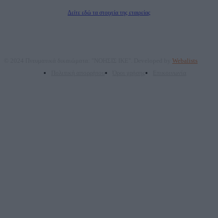
Διευθυντής Σύνταξης: Ρενάτο Λέκκα
Δείτε εδώ τα στοιχεία της εταιρείας
© 2024 Πνευματικά δικαιώματα: "ΝΟΗΣΙΣ ΙΚΕ". Developed by
Webalists
Πολιτική απορρήτου
Όροι χρήσης
Επικοινωνία