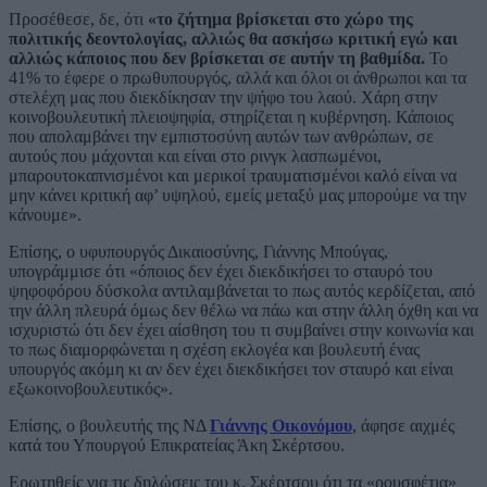
Προσέθεσε, δε, ότι
«το ζήτημα βρίσκεται στο χώρο της
πολιτικής δεοντολογίας, αλλιώς θα ασκήσω κριτική εγώ και
αλλιώς κάποιος που δεν βρίσκεται σε αυτήν τη βαθμίδα.
Το
41% το έφερε ο πρωθυπουργός, αλλά και όλοι οι άνθρωποι και τα
στελέχη μας που διεκδίκησαν την ψήφο του λαού. Χάρη στην
κοινοβουλευτική πλειοψηφία, στηρίζεται η κυβέρνηση. Κάποιος
που απολαμβάνει την εμπιστοσύνη αυτών των ανθρώπων, σε
αυτούς που μάχονται και είναι στο ρινγκ λασπωμένοι,
μπαρουτοκαπνισμένοι και μερικοί τραυματισμένοι καλό είναι να
μην κάνει κριτική αφ’ υψηλού, εμείς μεταξύ μας μπορούμε να την
κάνουμε».
Επίσης, ο υφυπουργός Δικαιοσύνης, Γιάννης Μπούγας,
υπογράμμισε ότι «όποιος δεν έχει διεκδικήσει το σταυρό του
ψηφοφόρου δύσκολα αντιλαμβάνεται το πως αυτός κερδίζεται, από
την άλλη πλευρά όμως δεν θέλω να πάω και στην άλλη όχθη και να
ισχυριστώ ότι δεν έχει αίσθηση του τι συμβαίνει στην κοινωνία και
το πως διαμορφώνεται η σχέση εκλογέα και βουλευτή ένας
υπουργός ακόμη κι αν δεν έχει διεκδικήσει τον σταυρό και είναι
εξωκοινοβουλευτικός».
Επίσης, ο βουλευτής της ΝΔ
Γιάννης Οικονόμου
, άφησε αιχμές
κατά του Υπουργού Επικρατείας Άκη Σκέρτσου.
Ερωτηθείς για τις δηλώσεις του κ. Σκέρτσου ότι τα «ρουσφέτια»