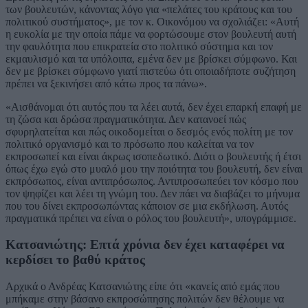
των βουλευτών, κάνοντας λόγο για «πελάτες του κράτους και του
πολιτικού συστήματος», με τον κ. Οικονόμου να σχολιάζει: «Αυτή
η ευκολία με την οποία πάμε να φορτώσουμε στον βουλευτή αυτή
την φαυλότητα που επικρατεία στο πολιτικό σύστημα και τον
εκμαυλισμό και τα υπόλοιπα, εμένα δεν με βρίσκει σύμφωνο. Και
δεν με βρίσκει σύμφωνο γιατί πιστεύω ότι οποιαδήποτε συζήτηση
πρέπει να ξεκινήσει από κάτω προς τα πάνω».
«Αισθάνομαι ότι αυτός που τα λέει αυτά, δεν έχει επαρκή επαφή με
τη ζώσα και δρώσα πραγματικότητα. Δεν κατανοεί πώς
σφυρηλατείται και πώς οικοδομείται ο δεσμός ενός πολίτη με τον
πολιτικό οργανισμό και το πρόσωπο που καλείται να τον
εκπροσωπεί και είναι άκρως ισοπεδωτικό. Διότι ο βουλευτής ή έτσι
όπως έχω εγώ στο μυαλό μου την ποιότητα του βουλευτή, δεν είναι
εκπρόσωπος, είναι αντιπρόσωπος. Αντιπροσωπεύει τον κόσμο που
τον ψηφίζει και λέει τη γνώμη του. Δεν πάει να διαβάζει το μήνυμα
που του δίνει εκπροσωπώντας κάποιον σε μια εκδήλωση. Αυτός
πραγματικά πρέπει να είναι ο ρόλος του βουλευτή», υπογράμμισε.
Κατσανιώτης: Επτά χρόνια δεν έχει καταφέρει να
κερδίσει το βαθύ κράτος
Αρχικά ο Ανδρέας Κατσανιώτης είπε ότι «κανείς από εμάς που
μπήκαμε στην βάσανο εκπροσώπησης πολιτών δεν θέλουμε να