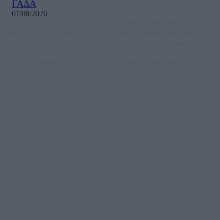
ΓΑΔΑ
07/08/2026
Μία ομάδα έμπειρων δημοσιογράφων δημιούργησαν πριν μερικά χρόνια το
dailypost.gr, με στόχο την αντικειμενική ενημέρωση και την ανάλυση πίσω από
τους τίτλους των ειδήσεων. Μαζί με μια μαχητική δημοσιογραφική ομάδα,
αποκαλύπτουν πολιτικά και παραπολιτικά θέματα, γράφουν επωνύμως την
άποψη τους, με γνώμονα τον ενημερωμένο αναγνώστη.
DAILYPOST.GR – ΤΑΥΤΌΤΗΤΑ
Ιδιοκτήτρια εταιρεία: «ΝΟΗΣΙΣ ΙΚΕ»
Έδρα: Δήμος Αμαρουσίου Αττικής, Αγ. Αθανασίου αρ. 21, Τ.Κ. 15125
ΑΦΜ: 801093076, Δ.Ο.Υ.: ΚΕΦΟΔΕ ΑΤΤΙΚΗΣ, E-mail: press@dailypost.gr, Τηλ.
επικοινωνίας: 2108066997
Νόμιμος Εκπρόσωπος: Ζαχαρός Σταμάτης
Μέτοχοι: Ζαχαρός Σταμάτης, Κουβαράς Γεώργιος, ΥΠΗΡΕΣΙΕΣ ΠΡΟΗΓΜΕΝΗΣ
ΤΕΧΝΟΛΟΓΙΑΣ ΠΑΡΑΓΩΓΗΣ ΟΠΤΙΚΟΑΚΟΥΣΤΙΚΩΝ ΜΕΣΩΝ ΜΕΛΕΤΩΝ ΚΑΙ
ΠΑΡΟΧΗΣ ΥΠΗΡΕΣΙΩΝ PLD PLUS ΑΝΩΝ ΕΤΑΙΡΙΑ
Δικαιούχος του ονόματος τομέα (dailypost.gr): ΝΟΗΣΙΣ ΙΚΕ
Διευθυντής/Διαχειριστής: Ζαχαρός Σταμάτης