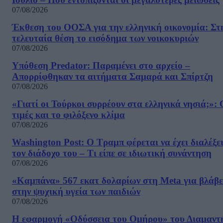
07/08/2026
Έκθεση του ΟΟΣΑ για την ελληνική οικονομία: Στ
τελευταία θέση το εισόδημα των νοικοκυριών
07/08/2026
Υπόθεση Predator: Παραμένει στο αρχείο –
Απορρίφθηκαν τα αιτήματα Σαμαρά και Σπίρτζη
07/08/2026
«Γιατί οι Τούρκοι συρρέουν στα ελληνικά νησιά;»: 
τιμές και το φιλόξενο κλίμα
07/08/2026
Washington Post: Ο Τραμπ φέρεται να έχει διαλέξε
τον διάδοχο του – Τι είπε σε ιδιωτική συνάντηση
07/08/2026
«Καμπάνα» 567 εκατ δολαρίων στη Meta για βλάβε
στην ψυχική υγεία των παιδιών
07/08/2026
Η εφαρμογή «Οδύσσεια του Ομήρου» του Διαμαντ