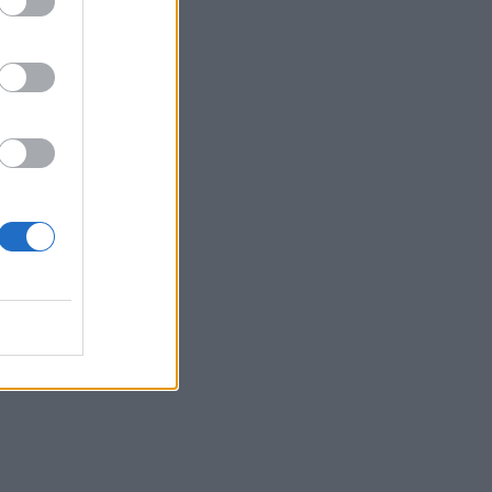
ια
νει
Η