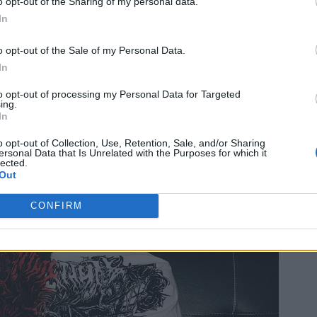
o opt-out of the Sharing of my personal data.
In
o opt-out of the Sale of my Personal Data.
In
to opt-out of processing my Personal Data for Targeted
ing.
χουν
Αίτημα του ΠΑΣΟΚ να κληθούν
In
ατικές
Σφοδρή επίθεση ΠΑΣΟΚ γ
στην Επιτροπή Διαφάνειας
tor;»
Predator: «Ο Ντίλιαν δείχ
Ταλ Ντίλιαν και Δημητριάδης
o opt-out of Collection, Use, Retention, Sale, and/or Sharing
ξανά Μαξίμου και ΕΥΠ – 
για τις υποκλοπές
ersonal Data that Is Unrelated with the Purposes for which it
κυβέρνηση δεν μπορεί να
lected.
κρύβεται άλλο»
Out
CONFIRM