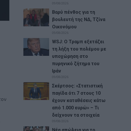
09/08/2026
Βαρύ πένθος για τη
βουλευτή της ΝΔ, Τζίνα
Οικονόμου
09/08/2026
WSJ: Ο Τραμπ εξετάζει
τη λήξη του πολέμου με
υποχώρηση στο
πυρηνικό ζήτημα του
Ιράν
09/08/2026
Σκέρτσος: «Στατιστική
παγίδα ότι 7 στους 10
τον
έχουν καταθέσεις κάτω
από 1.000 ευρώ» – Τι
δείχνουν τα στοιχεία
09/08/2026
;
Νέα απώλεια για το