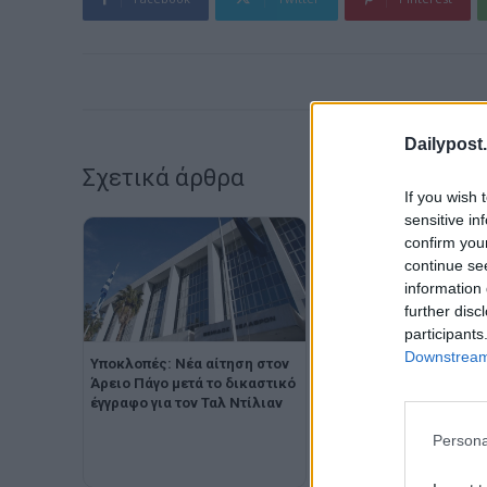
Dailypost.
Σχετικά άρθρα
If you wish 
sensitive in
confirm you
continue se
information 
further disc
participants
Downstream 
Υποκλοπές: Νέα αίτηση στον
Άρειο Πάγο μετά το δικαστικό
ΕΛΑΣ για Ντίλιαν-
έγγραφο για τον Ταλ Ντίλιαν
Δημητριάδη: «Άλλη μια
επίδειξη αντιδημοκρατ
Persona
αλαζονείας από τον
Μητσοτάκη»