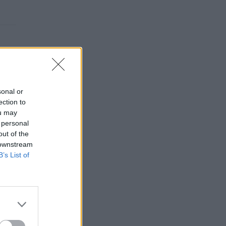
sonal or
ection to
ou may
 personal
out of the
 downstream
B’s List of
ει