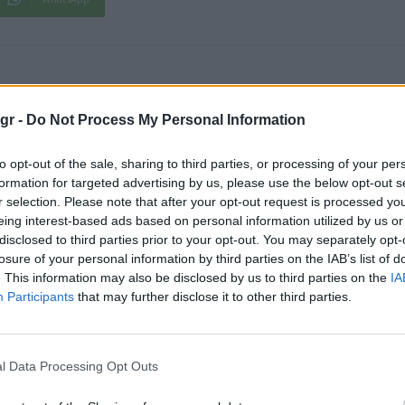
gr -
Do Not Process My Personal Information
to opt-out of the sale, sharing to third parties, or processing of your per
formation for targeted advertising by us, please use the below opt-out s
r selection. Please note that after your opt-out request is processed y
eing interest-based ads based on personal information utilized by us or
disclosed to third parties prior to your opt-out. You may separately opt-
losure of your personal information by third parties on the IAB’s list of
. This information may also be disclosed by us to third parties on the
IA
Participants
that may further disclose it to other third parties.
ΕΛΑΣ για τις δηλώσεις
Μητσοτάκη: «Τον φόβο της
ΕΛΑΣ για υποκλοπές: «Το
φυλακής δεν τον έχουν όσοι
ελληνικό Γουότεργκεϊτ έχ
είναι καθαροί»
ικής
υπογραφή Μητσοτάκη»
l Data Processing Opt Outs