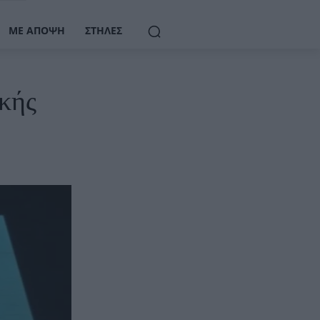
ΜΕ ΆΠΟΨΗ
ΣΤΉΛΕΣ
κής