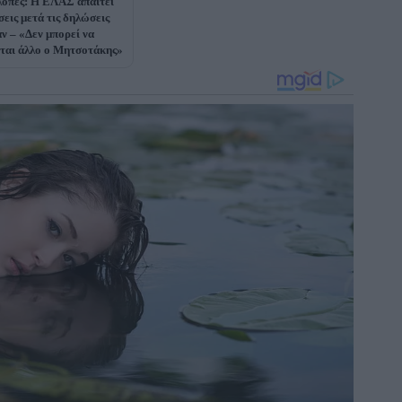
οπές: Η ΕΛΑΣ απαιτεί
σεις μετά τις δηλώσεις
αν – «Δεν μπορεί να
ται άλλο ο Μητσοτάκης»