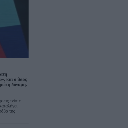
φατη
», και ο ίδιος
πρώτη δύναμη,
σεις ενίοτε
καταλήγει,
φόβο της