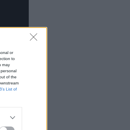
sonal or
ection to
ou may
 personal
out of the
 downstream
B’s List of