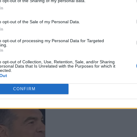
o opt-out of the Sharing of my personal data.
In
ΕΛΑΣ κατά Μητσοτάκη: «Ο
ΕΛΑΣ: «Το κύ
αρχιερέας της διαφθοράς
Πολεοδομίες α
ας: «Ο κύκλος
επαίρεται ότι εξάρθρωσε τα
σταθερότητα τη
o opt-out of the Sale of my Personal Data.
τάκη έχει κλείσει -
κυκλώματα»
στασιμότητα 
In
κή δεν ασκούμε μόνο
, αλλά και πρώην
to opt-out of processing my Personal Data for Targeted
πουργοί της ΝΔ»
ing.
In
o opt-out of Collection, Use, Retention, Sale, and/or Sharing
ersonal Data that Is Unrelated with the Purposes for which it
lected.
Out
CONFIRM