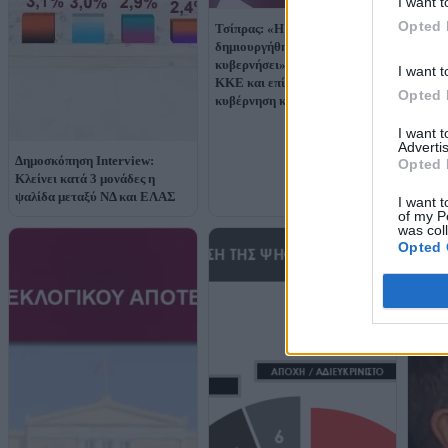
I want t
Opted 
Τσίπρας: «Η ΕΛΑΣ
δημιουργήθηκε για να
Τσίπρ
κυβερνήσει» – Αιχμές κατά
I want t
Μητσο
ΚΚΕ και επίθεση σε
Opted 
Κριτι
κυβέρνηση και ΔΕΗ
εμείς
I want 
πρωθυ
Advertis
Δημοσκόπηση Interview:
Opted 
Κλείνει κατά 3 μονάδες η
ψαλίδα μεταξύ ΝΔ και ΕΛΑΣ
I want t
of my P
was col
Opted 