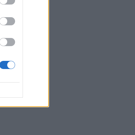
κλωμα στις
ποδεικνύει ότι η
ς ΝΔ είναι η
των σκανδάλων»