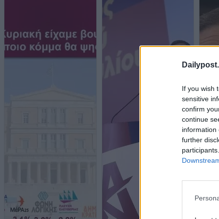
Dailypost.
If you wish 
sensitive in
confirm you
continue se
information 
further disc
participants
Downstream 
Persona