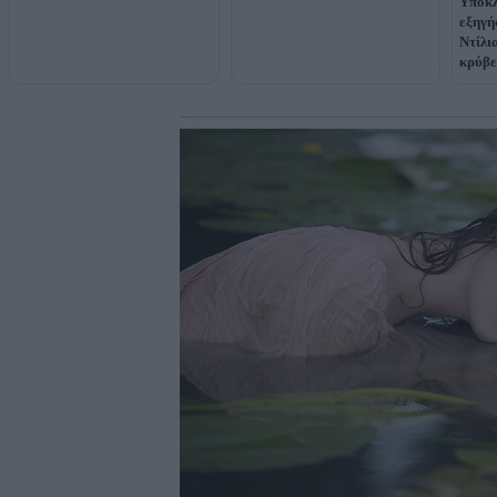
Υποκλ
εξηγή
Ντίλι
κρύβε