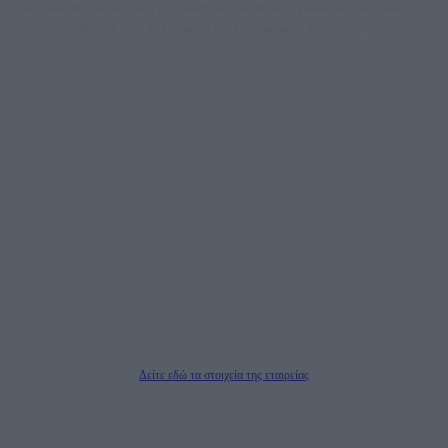
αποκαλύπτουν πολιτικά και παραπολιτικά θέματα, γράφουν επωνύμως την
άποψη τους, με γνώμονα τον ενημερωμένο αναγνώστη.
DAILYPOST.GR – ΤΑΥΤΌΤΗΤΑ
Ιδιοκτήτρια εταιρεία: «ΝΟΗΣΙΣ ΙΚΕ»
Έδρα: Δήμος Αμαρουσίου Αττικής, Αγ. Αθανασίου αρ. 21, Τ.Κ. 15125
ΑΦΜ: 801093076, Δ.Ο.Υ.: ΚΕΦΟΔΕ ΑΤΤΙΚΗΣ, E-mail: press@dailypost.gr, Τηλ.
επικοινωνίας: 2108066997
Νόμιμος Εκπρόσωπος: Ζαχαρός Σταμάτης
Μέτοχοι: Ζαχαρός Σταμάτης, Κουβαράς Γεώργιος, ΥΠΗΡΕΣΙΕΣ ΠΡΟΗΓΜΕΝΗΣ
ΤΕΧΝΟΛΟΓΙΑΣ ΠΑΡΑΓΩΓΗΣ ΟΠΤΙΚΟΑΚΟΥΣΤΙΚΩΝ ΜΕΣΩΝ ΜΕΛΕΤΩΝ ΚΑΙ
ΠΑΡΟΧΗΣ ΥΠΗΡΕΣΙΩΝ PLD PLUS ΑΝΩΝ ΕΤΑΙΡΙΑ
Δικαιούχος του ονόματος τομέα (dailypost.gr): ΝΟΗΣΙΣ ΙΚΕ
Διευθυντής/Διαχειριστής: Ζαχαρός Σταμάτης
Διευθυντής Σύνταξης: Ρενάτο Λέκκα
Δείτε εδώ τα στοιχεία της εταιρείας