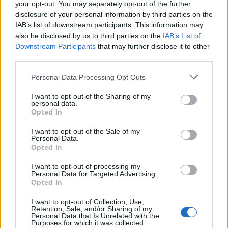
Διαμαντοπούλου κατά Τσίπρα:
your opt-out. You may separately opt-out of the further
«Ποιος χρηματοδοτεί το νέο σας
disclosure of your personal information by third parties on the
κόμμα; Να απαντήσει για τα
IAB’s list of downstream participants. This information may
also be disclosed by us to third parties on the
IAB’s List of
χρήματα και την καμπάνια»
Downstream Participants
that may further disclose it to other
31/07/2026
third parties.
Σφοδρή επίθεση ΠΑΣΟΚ κατά
Personal Data Processing Opt Outs
Τσίπρα: «Ποιος χρηματοδοτεί το
I want to opt-out of the Sharing of my
κόμμα σας; Η χώρα δεν έχει ανάγκη
personal data.
από μπροστινό συμφερόντων»
Opted In
30/07/2026
I want to opt-out of the Sale of my
Personal Data.
Κόντρα Κωνσταντέλλου – Τσίπρα
Opted In
για το σχέδιο «Αριστοτέλης»:
I want to opt-out of processing my
«Ελάτε πρώτα να δείτε τη
Personal Data for Targeted Advertising.
Βάρκιζα»
Opted In
29/07/2026
I want to opt-out of Collection, Use,
Retention, Sale, and/or Sharing of my
Personal Data that Is Unrelated with the
Λαζαρίδης: «Ο ΣΥΡΙΖΑ 2, όπως και ο
Purposes for which it was collected.