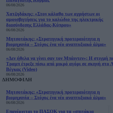
06/08/2026
Χατζηδάκης: «Στον κάλαθο των αχρήστων οι
αμφισβητήσεις για το καλώδιο της ηλεκτρικής
διασύνδεσης Ελλάδας-Κύπρου»
06/08/2026
Μητσοτάκης: «Στρατηγική προτεραιότητα η
βιομηχανία – Στόχος ένα νέο αναπτυξιακό άλμα»
06/08/2026
«Δεν ήθελα να γίνει σαν τον Μπάιντεν»: Η στιγμή π
Τραμπ έτρεξε πίσω από μικρό αγόρι σε σκηνή στο 
Βέγκας (Video)
06/08/2026
ΔΗΜΟΦΙΛΗ
Μητσοτάκης: «Στρατηγική προτεραιότητα η
βιομηχανία – Στόχος ένα νέο αναπτυξιακό άλμα»
06/08/2026
Επανέρχεται το ΠΑΣΟΚ για τα «σπιτάκια