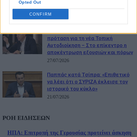
ΣΥΡΙΖΑ 1 Τσίπρα έχουν, αλλά τσίπα
Opted Out
δεν έχουν»
CONFIRM
27/07/2026
Ο Τσίπρας παρουσιάζει την
πρόταση για τη νέα Τοπική
Αυτοδιοίκηση – Στο επίκεντρο η
αποκέντρωση εξουσιών και πόρων
27/07/2026
Παππάς κατά Τσίπρα: «Επιθετικό
να λέει ότι ο ΣΥΡΙΖΑ έκλεισε τον
ιστορικό του κύκλο»
21/07/2026
ΡΟΗ ΕΙΔΗΣΕΩΝ
ΗΠΑ: Επιτροπή της Γερουσίας προτείνει άσκηση