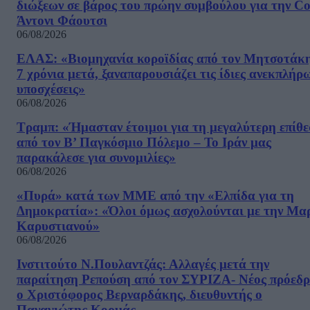
διώξεων σε βάρος του πρώην συμβούλου για την Co
Άντονι Φάουτσι
06/08/2026
ΕΛΑΣ: «Βιομηχανία κοροϊδίας από τον Μητσοτάκ
7 χρόνια μετά, ξαναπαρουσιάζει τις ίδιες ανεκπλήρ
υποσχέσεις»
06/08/2026
Τραμπ: «Ήμασταν έτοιμοι για τη μεγαλύτερη επίθ
από τον Β’ Παγκόσμιο Πόλεμο – Το Ιράν μας
παρακάλεσε για συνομιλίες»
06/08/2026
«Πυρά» κατά των ΜΜΕ από την «Ελπίδα για τη
Δημοκρατία»: «Όλοι όμως ασχολούνται με την Μα
Καρυστιανού»
06/08/2026
Ινστιτούτο Ν.Πουλαντζάς: Αλλαγές μετά την
παραίτηση Ρεπούση από τον ΣΥΡΙΖΑ- Νέος πρόεδρ
ο Χριστόφορος Βερναρδάκης, διευθυντής ο
Παναγιώτης Κορμάς