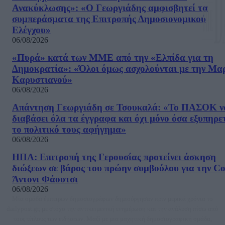
Ανακύκλωσης»: «Ο Γεωργιάδης αμφισβητεί τα
συμπεράσματα της Επιτροπής Δημοσιονομικού
Ελέγχου»
06/08/2026
«Πυρά» κατά των ΜΜΕ από την «Ελπίδα για τη
Δημοκρατία»: «Όλοι όμως ασχολούνται με την Μα
Καρυστιανού»
06/08/2026
Απάντηση Γεωργιάδη σε Τσουκαλά: «Το ΠΑΣΟΚ ν
διαβάσει όλα τα έγγραφα και όχι μόνο όσα εξυπηρε
το πολιτικό τους αφήγημα»
06/08/2026
ΗΠΑ: Επιτροπή της Γερουσίας προτείνει άσκηση
διώξεων σε βάρος του πρώην συμβούλου για την Co
Άντονι Φάουτσι
06/08/2026
Μία ομάδα έμπειρων δημοσιογράφων δημιούργησαν πριν μερικά χρόνια το
dailypost.gr, με στόχο την αντικειμενική ενημέρωση και την ανάλυση πίσω από
τους τίτλους των ειδήσεων. Μαζί με μια μαχητική δημοσιογραφική ομάδα,