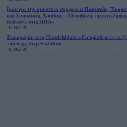
Ιράν για την αμυντική συμφωνία Πακιστάν, Τουρκί
και Σαουδικής Αραβίας: «Μεταβολή της αντίληψη
απέναντι στις ΗΠΑ»
10/08/2026
Στουρνάρας στη Handelsblatt: «Ευπρόσδεκτες οι ξέ
τράπεζες στην Ελλάδα»
10/08/2026
Μία ομάδα έμπειρων δημοσιογράφων δημιούργησαν πριν μερικά χρόνια το
dailypost.gr, με στόχο την αντικειμενική ενημέρωση και την ανάλυση πίσω από
τους τίτλους των ειδήσεων. Μαζί με μια μαχητική δημοσιογραφική ομάδα,
αποκαλύπτουν πολιτικά και παραπολιτικά θέματα, γράφουν επωνύμως την
άποψη τους, με γνώμονα τον ενημερωμένο αναγνώστη.
DAILYPOST.GR – ΤΑΥΤΌΤΗΤΑ