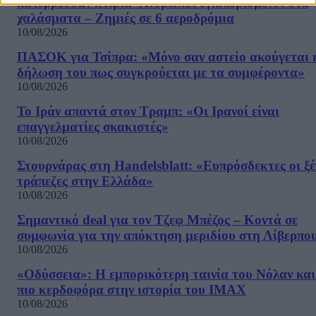
κατέρρευσαν κτίρια- Ανθρωποι εγκλωβισμένοι στα
χαλάσματα – Ζημιές σε 6 αεροδρόμια
10/08/2026
ΠΑΣΟΚ για Τσίπρα: «Μόνο σαν αστείο ακούγεται 
δήλωση του πως συγκρούεται με τα συμφέροντα»
10/08/2026
Το Ιράν απαντά στον Τραμπ: «Οι Ιρανοί είναι
επαγγελματίες σκακιστές»
10/08/2026
Στουρνάρας στη Handelsblatt: «Ευπρόσδεκτες οι ξέ
τράπεζες στην Ελλάδα»
10/08/2026
Σημαντικό deal για τον Τζεφ Μπέζος – Κοντά σε
συμφωνία για την απόκτηση μεριδίου στη Λίβερπο
10/08/2026
«Οδύσσεια»: Η εμπορικότερη ταινία του Νόλαν και
πιο κερδοφόρα στην ιστορία του IMAX
10/08/2026