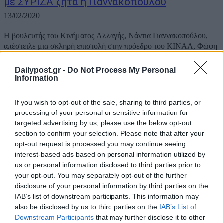
με ΣΥΡΙΖΑ ζητά η Γιαννακοπούλου
13/02/2020
Η βουλευτής του Κινήματος Αλλαγής, Νάντια Γιαννακοπούλου,
απέστειλε μια σκληρή επιστολή στην πρόεδρο του ΚΙΝΑΛ, Φώφη
Γεννηματά, τον Γραμματέα και τον Διευθυντή της Κ.Ο., Βασίλη
Κεγκέρογλου και Δημήτρη Μάντζο αντίστοιχα, αλλά και στους
Dailypost.gr -
Do Not Process My Personal
βουλευτές του κόμματος. Η κ. Γιαννακοπούλου εκφράζει,...
Information
If you wish to opt-out of the sale, sharing to third parties, or
processing of your personal or sensitive information for
targeted advertising by us, please use the below opt-out
section to confirm your selection. Please note that after your
opt-out request is processed you may continue seeing
interest-based ads based on personal information utilized by
us or personal information disclosed to third parties prior to
your opt-out. You may separately opt-out of the further
disclosure of your personal information by third parties on the
IAB’s list of downstream participants. This information may
also be disclosed by us to third parties on the
IAB’s List of
Downstream Participants
that may further disclose it to other