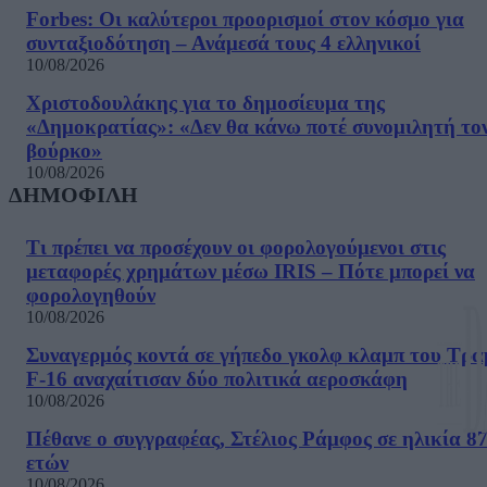
Forbes: Οι καλύτεροι προορισμοί στον κόσμο για
συνταξιοδότηση – Ανάμεσά τους 4 ελληνικοί
10/08/2026
Χριστοδουλάκης για το δημοσίευμα της
«Δημοκρατίας»: «Δεν θα κάνω ποτέ συνομιλητή το
βούρκο»
10/08/2026
ΔΗΜΟΦΙΛΗ
Τι πρέπει να προσέχουν οι φορολογούμενοι στις
μεταφορές χρημάτων μέσω IRIS – Πότε μπορεί να
φορολογηθούν
10/08/2026
Συναγερμός κοντά σε γήπεδο γκολφ κλαμπ του Τρα
F-16 αναχαίτισαν δύο πολιτικά αεροσκάφη
10/08/2026
Πέθανε ο συγγραφέας, Στέλιος Ράμφος σε ηλικία 8
ετών
10/08/2026