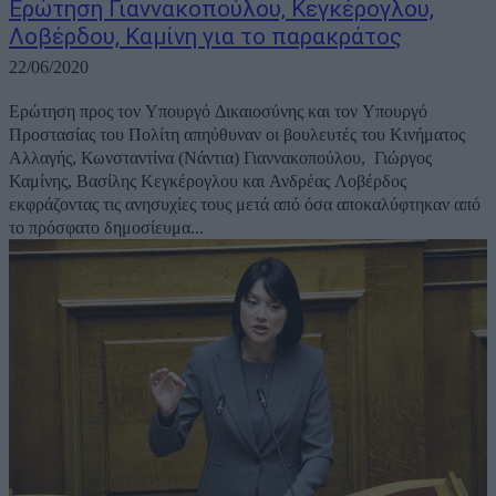
Ερώτηση Γιαννακοπούλου, Κεγκέρογλου,
Λοβέρδου, Καμίνη για το παρακράτος
22/06/2020
Ερώτηση προς τον Υπουργό Δικαιοσύνης και τον Υπουργό
Προστασίας του Πολίτη απηύθυναν οι βουλευτές του Κινήματος
Αλλαγής, Κωνσταντίνα (Νάντια) Γιαννακοπούλου, Γιώργος
Καμίνης, Βασίλης Κεγκέρογλου και Ανδρέας Λοβέρδος
εκφράζοντας τις ανησυχίες τους μετά από όσα αποκαλύφτηκαν από
το πρόσφατο δημοσίευμα...