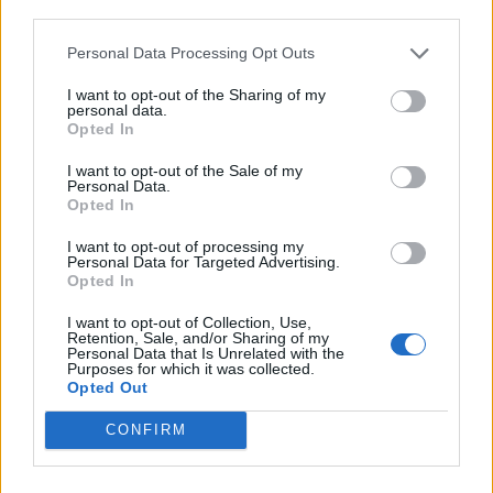
third parties.
Ν. Γιαννακοπούλου: «Η στήριξη των ατόμων
με αναπηρία είναι κριτήριο της στάθμης του
Personal Data Processing Opt Outs
ανθρωπισμού»
I want to opt-out of the Sharing of my
personal data.
03/12/2019
Opted In
Το μήνυμα της βουλευτή του Κινήματος Αλλαγής και Β’
I want to opt-out of the Sale of my
Αντιπροέδρου της Επιτροπής Ατόμων με Αναπηρία της Βουλής, κ.
Personal Data.
Νάντιας Γιαννακοπούλου, για την Παγκόσμια Ημέρα Ατόμων με
Opted In
Αναπηρία. Ολόκληρη η ανακοίνωση: Η καθιέρωση της 3ης
I want to opt-out of processing my
Δεκεμβρίου ως παγκόσμιας ημέρας των ατόμων με...
Personal Data for Targeted Advertising.
Opted In
1
2
3
Σελίδα 2 από 3
I want to opt-out of Collection, Use,
Retention, Sale, and/or Sharing of my
Personal Data that Is Unrelated with the
Purposes for which it was collected.
Opted Out
ΡΟΗ ΕΙΔΗΣΕΩΝ
CONFIRM
Σεισμός 7,4 Ρίχτερ στην Κολομβία: Δεκάδες νεκροί,