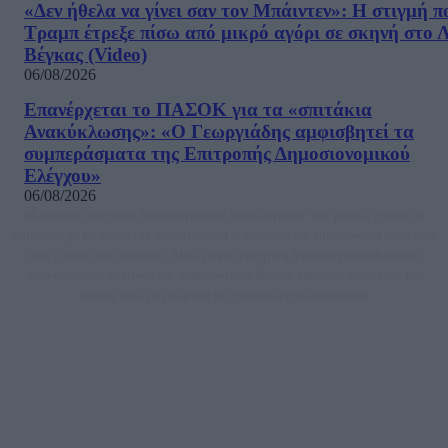
«Δεν ήθελα να γίνει σαν τον Μπάιντεν»: Η στιγμή π
Τραμπ έτρεξε πίσω από μικρό αγόρι σε σκηνή στο 
Βέγκας (Video)
06/08/2026
Επανέρχεται το ΠΑΣΟΚ για τα «σπιτάκια
Ανακύκλωσης»: «Ο Γεωργιάδης αμφισβητεί τα
συμπεράσματα της Επιτροπής Δημοσιονομικού
Ελέγχου»
06/08/2026
Μία ομάδα έμπειρων δημοσιογράφων δημιούργησαν πριν μερικά χρόνια το
dailypost.gr, με στόχο την αντικειμενική ενημέρωση και την ανάλυση πίσω από
τους τίτλους των ειδήσεων. Μαζί με μια μαχητική δημοσιογραφική ομάδα,
αποκαλύπτουν πολιτικά και παραπολιτικά θέματα, γράφουν επωνύμως την
άποψη τους, με γνώμονα τον ενημερωμένο αναγνώστη.
DAILYPOST.GR – ΤΑΥΤΌΤΗΤΑ