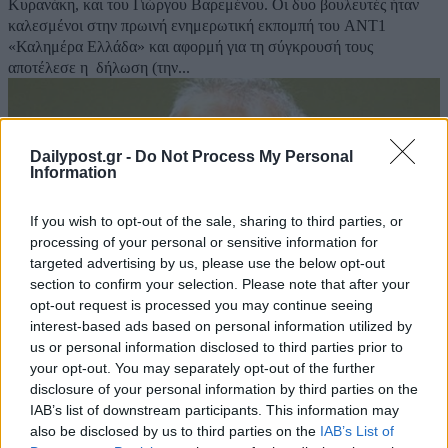
Κυρανάκη, και του Γιώργου Βαρεμένου. Οι δυο βουλευτές ήταν
καλεσμένοι στην πρωινή ενημερωτική εκπομπή του ΑΝΤ1
«Καλημέρα Ελλάδα» και αφορμή για τη σύγκρουσή τους
αποτέλεσε η δήλωση (την...
Dailypost.gr -
Do Not Process My Personal
Information
If you wish to opt-out of the sale, sharing to third parties, or
processing of your personal or sensitive information for
targeted advertising by us, please use the below opt-out
section to confirm your selection. Please note that after your
opt-out request is processed you may continue seeing
interest-based ads based on personal information utilized by
us or personal information disclosed to third parties prior to
your opt-out. You may separately opt-out of the further
Γ. Βαρεμένος για ΝΔ: Δεν ξέρω αν έχουμε μια
disclosure of your personal information by third parties on the
κυβέρνηση δεξιά ή αδέξια στο προσφυγικό
IAB’s list of downstream participants. This information may
also be disclosed by us to third parties on the
IAB’s List of
ζήτημα