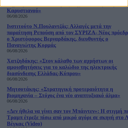
Δημοκρατία»: «Όλοι όμως ασχολούνται με την Μα
Καρυστιανού»
06/08/2026
Ινστιτούτο Ν.Πουλαντζάς: Αλλαγές μετά την
παραίτηση Ρεπούση από τον ΣΥΡΙΖΑ- Νέος πρόεδρ
ο Χριστόφορος Βερναρδάκης, διευθυντής ο
Παναγιώτης Κορμάς
06/08/2026
Χατζηδάκης: «Στον κάλαθο των αχρήστων οι
αμφισβητήσεις για το καλώδιο της ηλεκτρικής
διασύνδεσης Ελλάδας-Κύπρου»
06/08/2026
Μητσοτάκης: «Στρατηγική προτεραιότητα η
βιομηχανία – Στόχος ένα νέο αναπτυξιακό άλμα»
06/08/2026
«Δεν ήθελα να γίνει σαν τον Μπάιντεν»: Η στιγμή π
Τραμπ έτρεξε πίσω από μικρό αγόρι σε σκηνή στο 
Βέγκας (Video)