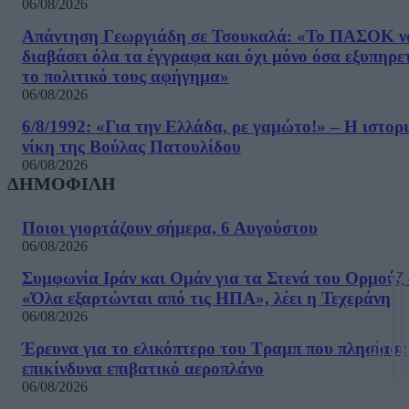
06/08/2026
Απάντηση Γεωργιάδη σε Τσουκαλά: «Το ΠΑΣΟΚ ν
διαβάσει όλα τα έγγραφα και όχι μόνο όσα εξυπηρε
το πολιτικό τους αφήγημα»
06/08/2026
6/8/1992: «Για την Ελλάδα, ρε γαμώτο!» – Η ιστορ
νίκη της Βούλας Πατουλίδου
06/08/2026
ΔΗΜΟΦΙΛΗ
Ποιοι γιορτάζουν σήμερα, 6 Αυγούστου
06/08/2026
Συμφωνία Ιράν και Ομάν για τα Στενά του Ορμούζ 
«Όλα εξαρτώνται από τις ΗΠΑ», λέει η Τεχεράνη
06/08/2026
Έρευνα για το ελικόπτερο του Τραμπ που πλησίασε
επικίνδυνα επιβατικό αεροπλάνο
06/08/2026