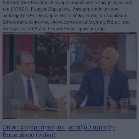
Eπίθεση στον Θανάση Οικονόμου εξαπέλυσε ο πρώην βουλευτής
του ΣΥΡΙΖΑ, Γιώργος Βαρεμένος. Αφορμή στάθηκαν όσα
υποστήριξε ο Θ. Οικονόμου για το πόθεν έσχες του Κυριάκου
Μητσοτάκη, αφήνοντας υπόνοιες για συναλλαγή της ΝΔ με τότε
στελέχη του ΣΥΡΙΖΑ. Ο διατελέσας Πρόεδρος της...
On air «τζαρτάρισμα» μεταξύ Σπίρτζη-
Βαρεμένου (video)