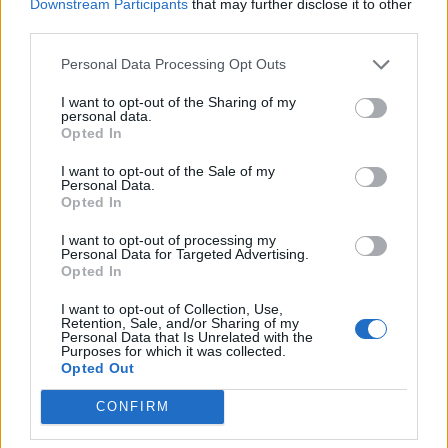
Downstream Participants
that may further disclose it to other
08/10/2019
third parties.
O βουλευτής του ΣΥΡΙΖΑ κ. Γιώργος Βαρεμένος μίλησε στο
Personal Data Processing Opt Outs
ΣΚΑΙ για τη Novartis, το προσφυγικό ενώ ρώτησε, αφήνοντας
άφωνους τους παρουσιαστές που όπως είπαν δεν γνώριζαν την
I want to opt-out of the Sharing of my
personal data.
αστειότητα για τα «χασίσια στο Μαξίμου» του κ. Παπαδημητρίου,
Opted In
για την οποία...
I want to opt-out of the Sale of my
1
2
Σελίδα 1 από 2
Personal Data.
Opted In
I want to opt-out of processing my
Personal Data for Targeted Advertising.
Opted In
ΡΟΗ ΕΙΔΗΣΕΩΝ
I want to opt-out of Collection, Use,
Retention, Sale, and/or Sharing of my
Personal Data that Is Unrelated with the
Τραμπ: «Ήμασταν έτοιμοι για τη μεγαλύτερη επίθ
Purposes for which it was collected.
από τον Β’ Παγκόσμιο Πόλεμο – Το Ιράν μας
Opted Out
παρακάλεσε για συνομιλίες»
06/08/2026
CONFIRM
«Πυρά» κατά των ΜΜΕ από την «Ελπίδα για τη