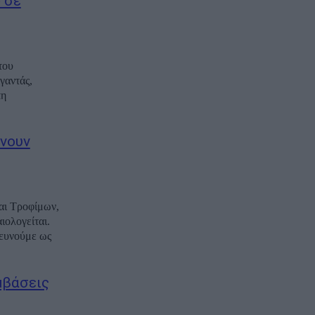
 σε
του
γαντάς,
πη
ίνουν
αι Τροφίμων,
ιολογείται.
ρευνούμε ως
μβάσεις