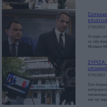
Σύσκεψη
επισιτι
27/03/2022
Οι τυχόν ελ
σε είδη δια
Μεγάρου Μαξ
ΣΥΡΙΖΑ:
υπουργό
07/02/2022
Στον διορισ
κατηγορώντα
παλαιοκομματισμό». Στην ανακοίνωσή του, ο ΣΥΡΙΖΑ
από την παρα