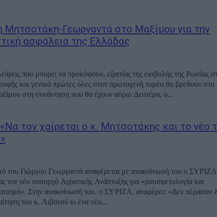
 Μητσοτάκη-Γεωργαντά στο Μαξίμου για την
στική ασφάλεια της Ελλάδας
λείψεις που μπορεί να προκύψουν, εξαιτίας της εισβολής της Ρωσίας σ
τροφής και γενικά πρώτες ύλες στον πρωτογενή τομέα θα βρεθούν στο 
ίμου στη συνάντηση που θα έχουν αύριο Δευτέρα, ο...
 «Να τον χαίρεται ο κ. Μητσοτάκης και το νέο 
»
μό του Γιώργου Γεωργαντά αναφέρεται με ανακοίνωσή του ο ΣΥΡΙΖ
ς τον νέο υπουργό Αγροτικής Ανάπτυξης για «ρουσφετολογία και
, αναφέρει: «Δεν πέρασαν λίγα λεπτά
ίτηση του κ. Λιβανού κι ένα νέο...