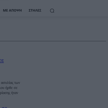
ΜΕ ΆΠΟΨΗ
ΣΤΉΛΕΣ
τε
 ασυλίας των
ου ήρθε σε
ρίασης ήταν