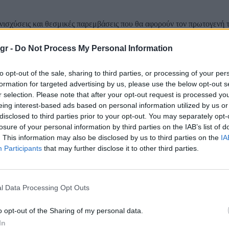
νισχύσεις και θεσμικές παρεμβάσεις που θα αφορούν τον πρωτογενή 
 κυβέρνηση για να ενισχύσει σε πολύ μεγάλο βαθμό τους ανθρώπους 
 περιφέρεια». Αυτό ανέφερε ο υπουργός Αγροτικής Ανάπτυξης Γιώργ
gr -
Do Not Process My Personal Information
ια...
to opt-out of the sale, sharing to third parties, or processing of your per
 στον κορωνοϊό ο Γεωργαντάς
formation for targeted advertising by us, please use the below opt-out s
r selection. Please note that after your opt-out request is processed y
eing interest-based ads based on personal information utilized by us or
ν κορωνοϊό βρέθηκε για δεύτερη φορά ο υπουργός Αγροτικής Ανάπτυξ
disclosed to third parties prior to your opt-out. You may separately opt-
ιώργος Γεωργαντάς, όπως ανακοίνωσε ο ίδιος στην προσωπική του σ
losure of your personal information by third parties on the IAB’s list of
α θετικός στην COVID-19, μετά από τον
. This information may also be disclosed by us to third parties on the
IA
 προληπτικό έλεγχο. Χάρη στον...
Participants
that may further disclose it to other third parties.
τάς: «Εξετάζεται η μείωση του ΦΠΑ σε βασικά
l Data Processing Opt Outs
ής»
o opt-out of the Sharing of my personal data.
In
χόμενο μείωσης του ΦΠΑ σε βασικά είδη, όπως το ψωμί εν μέσω του