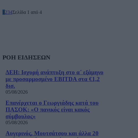
1
2
3
4
Σελίδα 1 από 4
ΡΟΗ ΕΙΔΗΣΕΩΝ
ΔΕΗ: Ισχυρή ανάπτυξη στο α΄ εξάμηνο
με προσαρμοσμένο EBITDA στα €1,2
δισ.
05/08/2026
Επανέρχεται ο Γεωργιάδης κατά του
ΠΑΣΟΚ: «Ο πανικός είναι κακός
σύμβουλος»
05/08/2026
Αυγερινός, Μουτσάτσου και άλλα 20