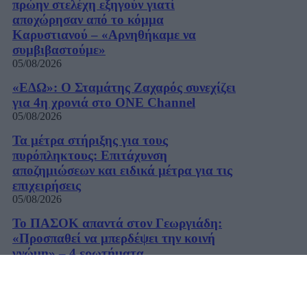
πρώην στελέχη εξηγούν γιατί
αποχώρησαν από το κόμμα
Καρυστιανού – «Αρνηθήκαμε να
συμβιβαστούμε»
05/08/2026
«ΕΔΩ»: Ο Σταμάτης Ζαχαρός συνεχίζει
για 4η χρονιά στο ONE Channel
05/08/2026
Τα μέτρα στήριξης για τους
πυρόπληκτους: Επιτάχυνση
αποζημιώσεων και ειδικά μέτρα για τις
επιχειρήσεις
05/08/2026
Το ΠΑΣΟΚ απαντά στον Γεωργιάδη:
«Προσπαθεί να μπερδέψει την κοινή
γνώμη» – 4 ερωτήματα
05/08/2026
Νέα αποχώρηση από τον ΣΥΡΙΖΑ –
Παραιτήθηκε η Μαρία Ρεπούση