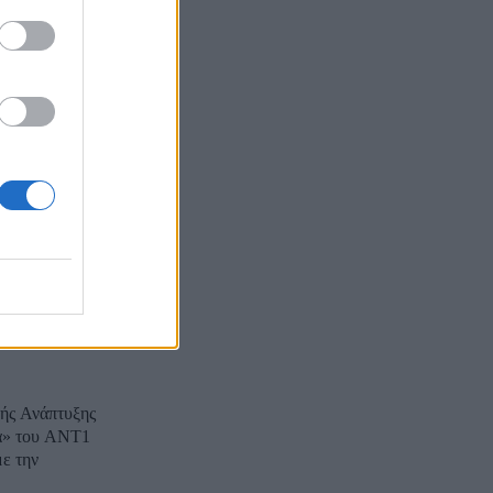
ντάς. «Η
 του...
γιέλαιο-
αραγωγής
 αποθεμάτων
ς και
κής Ανάπτυξης
με την