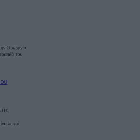
την Ουκρανία,
τραπέζι του
του
Α-ΠΣ,