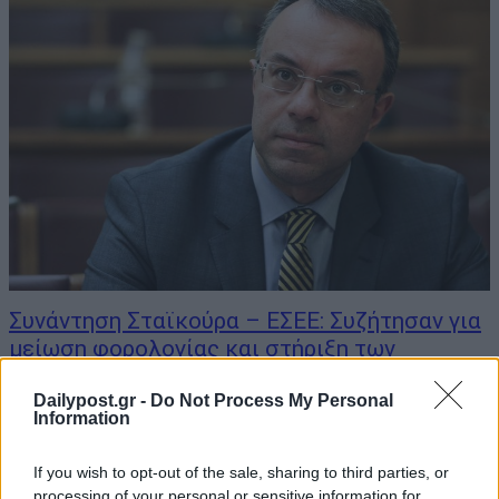
Συνάντηση Σταϊκούρα – ΕΣΕΕ: Συζήτησαν για
μείωση φορολογίας και στήριξη των
επιχειρήσεων
Dailypost.gr -
Do Not Process My Personal
27/08/2019
Information
Ο υπουργός Οικονομικών κ. Χρήστος Σταϊκούρας συναντήθηκε με
If you wish to opt-out of the sale, sharing to third parties, or
τον πρόεδρο της Ελληνικής Συνομοσπονδίας Εμπορίου και
processing of your personal or sensitive information for
Επιχειρηματικότητας (ΕΣΕΕ) κ. Γιώργο Καρανίκα, καθώς και με