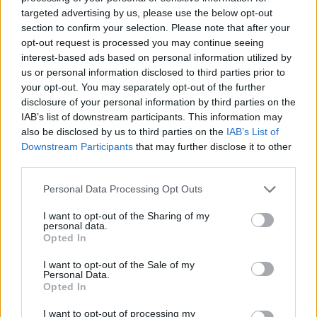
targeted advertising by us, please use the below opt-out
μέλη του Διοικητικού της Συμβουλίου. Σύμφωνα με το in.gr, στη
section to confirm your selection. Please note that after your
συνάντηση υπήρξε κοινή βούληση για επεξεργασία πολιτικών...
opt-out request is processed you may continue seeing
interest-based ads based on personal information utilized by
us or personal information disclosed to third parties prior to
your opt-out. You may separately opt-out of the further
disclosure of your personal information by third parties on the
ΡΟΗ ΕΙΔΗΣΕΩΝ
IAB’s list of downstream participants. This information may
also be disclosed by us to third parties on the
IAB’s List of
Φρουροί της Επανάστασης: «Το Ορμούζ θα ανοίξει
Downstream Participants
that may further disclose it to other
όταν οι ΗΠΑ αποδεχθούν τους όρους του Ιράν»
third parties.
08/08/2026
Personal Data Processing Opt Outs
Νέο πλήγμα για το κόμμα Καρυστιανού: Αποχωρεί 
Νίκος Μπρουτζάκης – Καταγγέλει αυθαιρεσία και
I want to opt-out of the Sharing of my
φίμωση
personal data.
Opted In
08/08/2026
«Θα δείξει μια πλευρά της που δεν έχει φανεί ακόμ
I want to opt-out of the Sale of my
Personal Data.
Νέα σειρά για τη Μελάνια Τραμπ μετά το ντοκιμαν
Opted In
«Melania»
08/08/2026
I want to opt-out of processing my