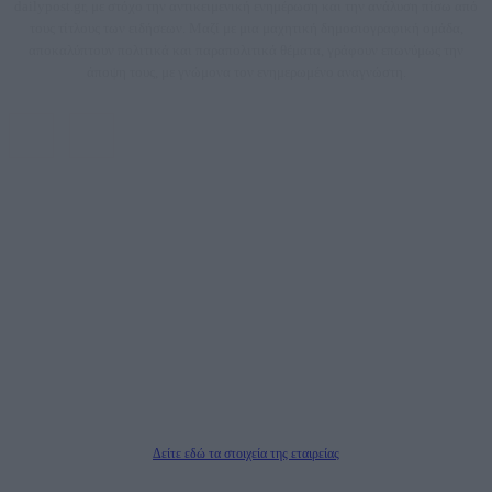
dailypost.gr, με στόχο την αντικειμενική ενημέρωση και την ανάλυση πίσω από
τους τίτλους των ειδήσεων. Μαζί με μια μαχητική δημοσιογραφική ομάδα,
αποκαλύπτουν πολιτικά και παραπολιτικά θέματα, γράφουν επωνύμως την
άποψη τους, με γνώμονα τον ενημερωμένο αναγνώστη.
DAILYPOST.GR – ΤΑΥΤΌΤΗΤΑ
Ιδιοκτήτρια εταιρεία: «ΝΟΗΣΙΣ ΙΚΕ»
Έδρα: Δήμος Αμαρουσίου Αττικής, Αγ. Αθανασίου αρ. 21, Τ.Κ. 15125
ΑΦΜ: 801093076, Δ.Ο.Υ.: ΚΕΦΟΔΕ ΑΤΤΙΚΗΣ, E-mail: press@dailypost.gr, Τηλ.
επικοινωνίας: 2108066997
Νόμιμος Εκπρόσωπος: Ζαχαρός Σταμάτης
Μέτοχοι: Ζαχαρός Σταμάτης, Κουβαράς Γεώργιος, ΥΠΗΡΕΣΙΕΣ ΠΡΟΗΓΜΕΝΗΣ
ΤΕΧΝΟΛΟΓΙΑΣ ΠΑΡΑΓΩΓΗΣ ΟΠΤΙΚΟΑΚΟΥΣΤΙΚΩΝ ΜΕΣΩΝ ΜΕΛΕΤΩΝ ΚΑΙ
ΠΑΡΟΧΗΣ ΥΠΗΡΕΣΙΩΝ PLD PLUS ΑΝΩΝ ΕΤΑΙΡΙΑ
Δικαιούχος του ονόματος τομέα (dailypost.gr): ΝΟΗΣΙΣ ΙΚΕ
Διευθυντής/Διαχειριστής: Ζαχαρός Σταμάτης
Διευθυντής Σύνταξης: Ρενάτο Λέκκα
Δείτε εδώ τα στοιχεία της εταιρείας