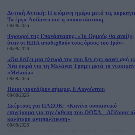
Δυτική Αττική: Η επόμενη ημέρα μετά τις πυρκαγιέ
Τα έργα Antinero και η αποκατάσταση
08/08/2026
Φρουροί της Επανάστασης: «Το Ορμούζ θα ανοίξει
όταν οι ΗΠΑ αποδεχθούν τους όρους του Ιράν»
08/08/2026
«Θα δείξει μια πλευρά της που δεν έχει φανεί ακόμ
Νέα σειρά για τη Μελάνια Τραμπ μετά το ντοκιμαν
«Melania»
08/08/2026
Ποιοι γιορτάζουν σήμερα, 8 Αυγούστου
08/08/2026
Σκέρτσος για ΠΑΣΟΚ: «Κανένα ουσιαστικό
επιχείρημα για την έκθεση του ΟΟΣΑ – Αξίζουμε ό
καλύτερη αντιπολίτευση»
08/08/2026
Μία ομάδα έμπειρων δημοσιογράφων δημιούργησαν πριν μερικά χρόνια το