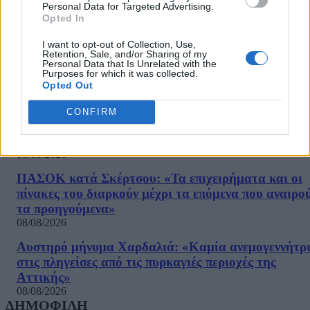
Personal Data for Targeted Advertising.
Σκέρτσος για ΠΑΣΟΚ: «Κανένα ουσιαστικό
Opted In
επιχείρημα για την έκθεση του ΟΟΣΑ – Αξίζουμε ό
I want to opt-out of Collection, Use,
καλύτερη αντιπολίτευση»
Retention, Sale, and/or Sharing of my
08/08/2026
Personal Data that Is Unrelated with the
Purposes for which it was collected.
Opted Out
Στις 2 Σεπτεμβρίου η παρουσίαση του οικονομικού
προγράμματος της ΕΛΑΣ – Τι περιλαμβάνει το σχέ
CONFIRM
08/08/2026
Ξένος ήμην
08/08/2026
ΠΑΣΟΚ κατά Σκέρτσου: «Τα επιχειρήματα και οι
πίνακες του διαρκούν μέχρι τα επόμενα που αναιρο
τα προηγούμενα»
08/08/2026
Αυστηρό μήνυμα Χαρδαλιά: «Καμία ανεμογεννήτρ
στις πληγείσες από τις πυρκαγιές περιοχές της
Αττικής»
08/08/2026
ΔΗΜΟΦΙΛΗ