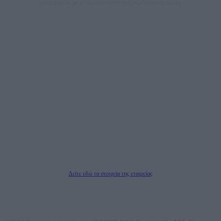
άποψη τους, με γνώμονα τον ενημερωμένο αναγνώστη.
DAILYPOST.GR – ΤΑΥΤΌΤΗΤΑ
Ιδιοκτήτρια εταιρεία: «ΝΟΗΣΙΣ ΙΚΕ»
Έδρα: Δήμος Αμαρουσίου Αττικής, Αγ. Αθανασίου αρ. 21, Τ.Κ. 15125
ΑΦΜ: 801093076, Δ.Ο.Υ.: ΚΕΦΟΔΕ ΑΤΤΙΚΗΣ, E-mail: press@dailypost.gr, Τηλ.
επικοινωνίας: 2108066997
Νόμιμος Εκπρόσωπος: Ζαχαρός Σταμάτης
Μέτοχοι: Ζαχαρός Σταμάτης, Κουβαράς Γεώργιος, ΥΠΗΡΕΣΙΕΣ ΠΡΟΗΓΜΕΝΗΣ
ΤΕΧΝΟΛΟΓΙΑΣ ΠΑΡΑΓΩΓΗΣ ΟΠΤΙΚΟΑΚΟΥΣΤΙΚΩΝ ΜΕΣΩΝ ΜΕΛΕΤΩΝ ΚΑΙ
ΠΑΡΟΧΗΣ ΥΠΗΡΕΣΙΩΝ PLD PLUS ΑΝΩΝ ΕΤΑΙΡΙΑ
Δικαιούχος του ονόματος τομέα (dailypost.gr): ΝΟΗΣΙΣ ΙΚΕ
Διευθυντής/Διαχειριστής: Ζαχαρός Σταμάτης
Διευθυντής Σύνταξης: Ρενάτο Λέκκα
Δείτε εδώ τα στοιχεία της εταιρείας