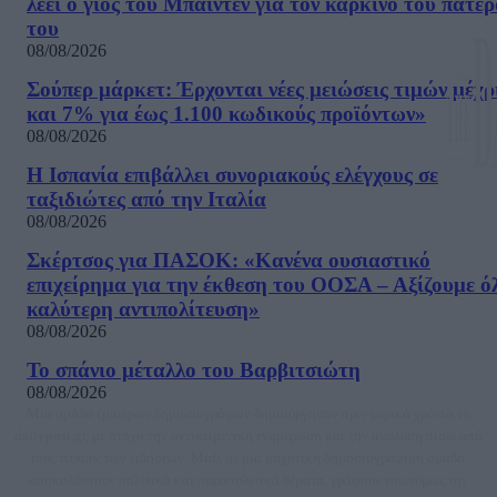
λέει ο γιος του Μπάιντεν για τον καρκίνο του πατέ
του
08/08/2026
Σούπερ μάρκετ: Έρχονται νέες μειώσεις τιμών μέχρ
και 7% για έως 1.100 κωδικούς προϊόντων»
08/08/2026
Η Ισπανία επιβάλλει συνοριακούς ελέγχους σε
ταξιδιώτες από την Ιταλία
08/08/2026
Σκέρτσος για ΠΑΣΟΚ: «Κανένα ουσιαστικό
επιχείρημα για την έκθεση του ΟΟΣΑ – Αξίζουμε ό
καλύτερη αντιπολίτευση»
08/08/2026
Το σπάνιο μέταλλο του Βαρβιτσιώτη
08/08/2026
Μία ομάδα έμπειρων δημοσιογράφων δημιούργησαν πριν μερικά χρόνια το
dailypost.gr, με στόχο την αντικειμενική ενημέρωση και την ανάλυση πίσω από
τους τίτλους των ειδήσεων. Μαζί με μια μαχητική δημοσιογραφική ομάδα,
αποκαλύπτουν πολιτικά και παραπολιτικά θέματα, γράφουν επωνύμως την