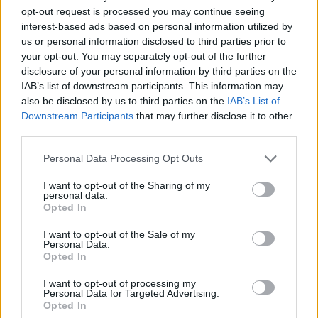
πριν από την απόφαση στη δίκη για την εγκληματική δράση
opt-out request is processed you may continue seeing
στελεχών της Χρυσής Αυγής. Τον...
interest-based ads based on personal information utilized by
us or personal information disclosed to third parties prior to
your opt-out. You may separately opt-out of the further
disclosure of your personal information by third parties on the
IAB’s list of downstream participants. This information may
ΡΟΗ ΕΙΔΗΣΕΩΝ
also be disclosed by us to third parties on the
IAB’s List of
Downstream Participants
that may further disclose it to other
Η Ισπανία επιβάλλει συνοριακούς ελέγχους σε
third parties.
ταξιδιώτες από την Ιταλία
Personal Data Processing Opt Outs
08/08/2026
CNN: Γιατί ο κορυφαίος στρατηγός του Τραμπ ζητ
I want to opt-out of the Sharing of my
personal data.
διπλωματική έξοδο από το Ιράν
Opted In
08/08/2026
I want to opt-out of the Sale of my
Φρουροί της Επανάστασης: «Το Ορμούζ θα ανοίξει
Personal Data.
όταν οι ΗΠΑ αποδεχθούν τους όρους του Ιράν»
Opted In
08/08/2026
I want to opt-out of processing my
Νέο πλήγμα για το κόμμα Καρυστιανού: Αποχωρεί 
Personal Data for Targeted Advertising.
Opted In
Νίκος Μπρουτζάκης – Καταγγέλει αυθαιρεσία και