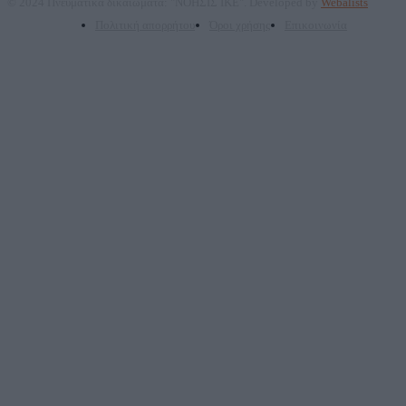
© 2024 Πνευματικά δικαιώματα: "ΝΟΗΣΙΣ ΙΚΕ". Developed by
Webalists
Πολιτική απορρήτου
Όροι χρήσης
Επικοινωνία