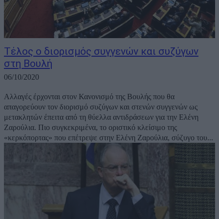
Τέλος ο διορισμός συγγενών και συζύγων
στη Βουλή
06/10/2020
Αλλαγές έρχονται στον Κανονισμό της Βουλής που θα
απαγορεύουν τον διορισμό συζύγων και στενών συγγενών ως
μετακλητών έπειτα από τη θύελλα αντιδράσεων για την Ελένη
Ζαρούλια. Πιο συγκεκριμένα, το οριστικό κλείσιμο της
«κερκόπορτας» που επέτρεψε στην Ελένη Ζαρούλια, σύζυγο του...