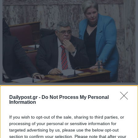
Διορίστηκε στη Βουλή η Ελένη Ζαρούλια της
Dailypost.gr -
Do Not Process My Personal
Χρυσής Αυγής
Information
02/10/2020
If you wish to opt-out of the sale, sharing to third parties, or
Μετακλητή υπάλληλος στη Βουλή διορίστηκε η Ελένη Ζαρούλια,
processing of your personal or sensitive information for
πρώην βουλευτής της Χρυσής Αυγής και σύζυγος του αρχηγού της
targeted advertising by us, please use the below opt-out
Νίκου Μιχαλολιάκου. Ο διορισμός μάλιστα έρχεται λίγες ημέρες
section to confirm your selection. Please note that after your