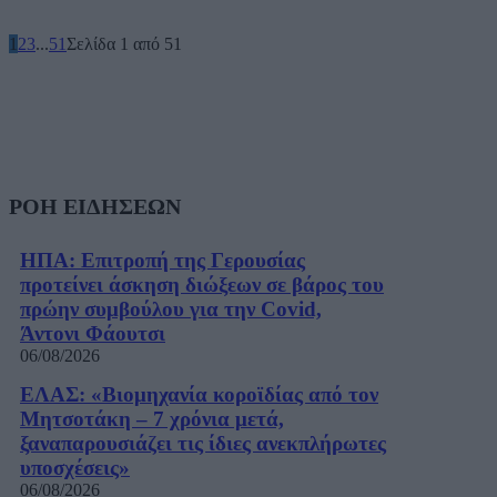
1
2
3
...
51
Σελίδα 1 από 51
ΡΟΗ ΕΙΔΗΣΕΩΝ
ΗΠΑ: Επιτροπή της Γερουσίας
προτείνει άσκηση διώξεων σε βάρος του
πρώην συμβούλου για την Covid,
Άντονι Φάουτσι
06/08/2026
ΕΛΑΣ: «Βιομηχανία κοροϊδίας από τον
Μητσοτάκη – 7 χρόνια μετά,
ξαναπαρουσιάζει τις ίδιες ανεκπλήρωτες
υποσχέσεις»
06/08/2026