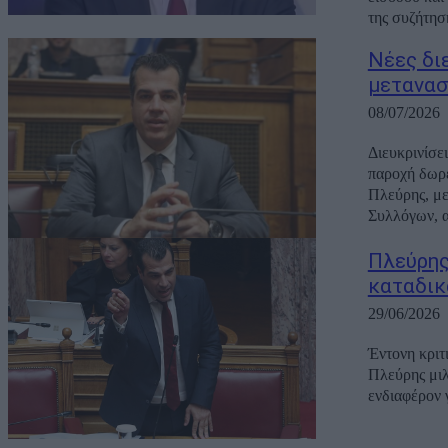
της συζήτησ
Νέες δι
μετανασ
08/07/2026
Διευκρινίσε
παροχή δωρ
Πλεύρης, με
Συλλόγων, α
Πλεύρης
καταδικά
29/06/2026
Έντονη κριτ
Πλεύρης μιλ
ενδιαφέρον γ