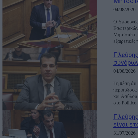
Μητσοτά
04/08/2026
Ο Υπουργός
Εσωτερικών
Μητσοτάκη. 
εξαιρετικές
Πλεύρης
συνόρων
04/08/2026
Τη θέση ότι
περιπτώσεων
και Ασύλου
στο Politico
Πλεύρης
είναι έ
31/07/2026