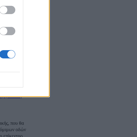
σε να
κοί που
τια πολιτικών
ώντας
κά απέναντί
ίσει να
ή για τη
ικής, που θα
 νόμιμων οδών
ο επίκεντρο