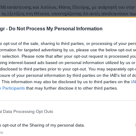
 Μετανάστευσης και Ασύλου, Θάνος Πλεύρης, με ανάρτησή του στην
 τις εξελίξεις στη Θέουτα, υποστηρίζοντας ότι αυτές αποδεικνύουν πω
ιακίνησης μεταναστών «αναζητούν ευκαιρίες» και ότι κάθε χώρα πρ
εθεί αντιμέτωπη...
gr -
Do Not Process My Personal Information
 «Σε καμία γυναίκα δεν πρέπει να λέγονται όσ
to opt-out of the sale, sharing to third parties, or processing of your per
δης στην Κωνσταντοπούλου»
formation for targeted advertising by us, please use the below opt-out s
r selection. Please note that after your opt-out request is processed y
eing interest-based ads based on personal information utilized by us or
φωνία του με τις δηλώσεις του βουλευτή της Νέας Δημοκρατίας, Δημ
disclosed to third parties prior to your opt-out. You may separately opt-
προς την πρόεδρο της Πλεύσης Ελευθερίας, Ζωή Κωνσταντοπούλου, 
losure of your personal information by third parties on the IAB’s list of
τανάστευσης και Ασύλου, Θάνος Πλεύρης, σχολιάζοντας την υπόθε
. This information may also be disclosed by us to third parties on the
IA
ν παραπομπή του κ....
Participants
that may further disclose it to other third parties.
 κατά Τσίπρα για το μεταναστευτικό: «Το μεγ
ταν ότι πιστεύατε πως η θάλασσα δεν έχει σύν
l Data Processing Opt Outs
o opt-out of the Sharing of my personal data.
ανάρτηση στα μέσα κοινωνικής δικτύωσης απάντησε ο υπουργός Με
In
 Θάνος Πλεύρης, στις δηλώσεις του Αλέξη Τσίπρα από τη Λέσβο για 