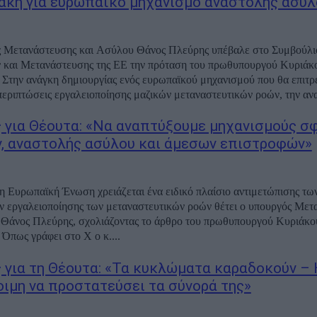
κη για ευρωπαϊκό μηχανισμό αναστολής ασύλ
 Μετανάστευσης και Ασύλου Θάνος Πλεύρης υπέβαλε στο Συμβούλ
 και Μετανάστευσης της ΕΕ την πρόταση του πρωθυπουργού Κυριάκ
Στην ανάγκη δημιουργίας ενός ευρωπαϊκού μηχανισμού που θα επιτρέ
 περιπτώσεις εργαλειοποίησης μαζικών μεταναστευτικών ροών, την ανα
 για Θέουτα: «Να αναπτύξουμε μηχανισμούς σ
, αναστολής ασύλου και άμεσων επιστροφών»
 η Ευρωπαϊκή Ένωση χρειάζεται ένα ειδικό πλαίσιο αντιμετώπισης τω
 εργαλειοποίησης των μεταναστευτικών ροών θέτει ο υπουργός Μετ
 Θάνος Πλεύρης, σχολιάζοντας το άρθρο του πρωθυπουργού Κυριάκ
. Όπως γράφει στο Χ ο κ....
 για τη Θέουτα: «Τα κυκλώματα καραδοκούν –
τοιμη να προστατεύσει τα σύνορά της»