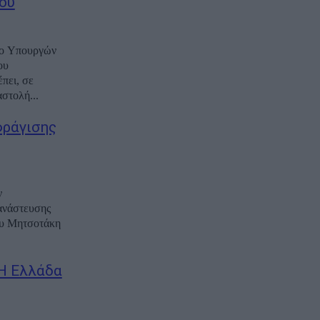
ου
ιο Υπουργών
ου
πει, σε
στολή...
φράγισης
ν
ανάστευσης
ου Μητσοτάκη
 Η Ελλάδα