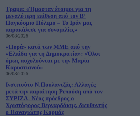
Τραμπ: «Ήμασταν έτοιμοι για τη
μεγαλύτερη επίθεση από τον Β’
Παγκόσμιο Πόλεμο – Το Ιράν μας
παρακάλεσε για συνομιλίες»
06/08/2026
«Πυρά» κατά των ΜΜΕ από την
«Ελπίδα για τη Δημοκρατία»: «Όλοι
όμως ασχολούνται με την Μαρία
Καρυστιανού»
06/08/2026
Ινστιτούτο Ν.Πουλαντζάς: Αλλαγές
μετά την παραίτηση Ρεπούση από τον
ΣΥΡΙΖΑ- Νέος πρόεδρος ο
Χριστόφορος Βερναρδάκης, διευθυντής
ο Παναγιώτης Κορμάς
06/08/2026
Χατζηδάκης: «Στον κάλαθο των
αχρήστων οι αμφισβητήσεις για το