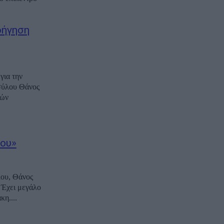
δήγηση
για την
σύλου Θάνος
κών
ίου»
λου, Θάνος
 Έχει μεγάλο
κη....