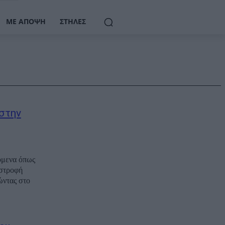
ΜΕ ΆΠΟΨΗ
ΣΤΉΛΕΣ
στην
όμενα όπως
ιστροφή
ώντας στο